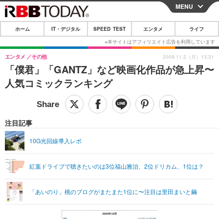
MENU
CLOSE
ホーム
IT・デジタル
SPEED TEST
エンタメ
ライフ
ホーム
IT・デジタル
エンタメ
その他
2009.11.2（月）13:31
「僕君」「GANTZ」など映画化作品が急上昇〜
IT・デジタルTOP
スマートフォン
SPEED TEST
人気コミックランキング
ネタ
ガジェット・ツール
エンタメ
ショッピング
その他
エンタメTOP
映画・ドラマ
ライフ
注目記事
韓流・K-POP
韓国・芸能
ライフTOP
グルメ
リリース一覧
10G光回線導入レポ
音楽
スポーツ
ペット
ショッピング
プッシュ通知の停止方法
紅葉ドライブで聴きたいのは3位福山雅治、2位ドリカム、1位は？
グラビア
ブログ
その他
ショッピング
その他
「あいのり」桃のブログがまたまた1位に〜注目は里田まいと繭