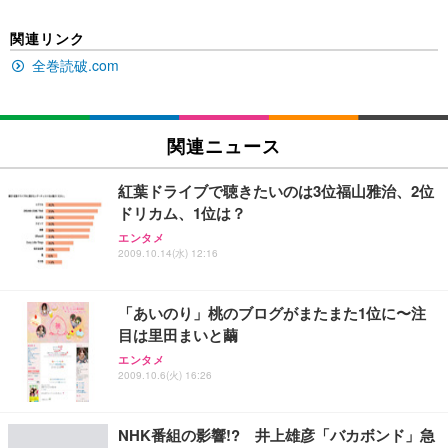
EIZO ビジネス向けプレミアムモニター | FlexScan
SIHOO B100 オフィスチェア／デスクチェア メッシ
Amazonベーシック ペットシーツ 厚型 ワイド 42枚
関連リンク
EV2740X-WT | 27.0型4K UHD・USB Type-C・ホワ
ュチェア 人間工学 疲れない ブラック
x2袋(84枚) ホワイト(吸収面:ライトブルー)
イト
全巻読破.com
￥27,999
￥3,234
￥109,572
Sezlife オフィスチェア デスクチェア 疲れない テレ
関連ニュース
【純正品】27"ゲーミングモニター DualSense 充電
ネオ・ルーライフ ネオ・オムツ L 中型犬用 26枚入
ワーク チェア 強化バックレスト 30度ロッキング機
フック付き（CFI-ZDM1J）
り 単品
能 人間工学 椅子 腰サポート 90度跳ね上げ式アーム
紅葉ドライブで聴きたいのは3位福山雅治、2位
レスト 3Dヘッドレスト ハンガー付き 高反発クッシ
￥49,979
￥1,800
￥7,680
ドリカム、1位は？
ョン PCチェア 通気性メッシュ ゲーミング/勉強/事
務用 おしゃれ パソコンチェア (ブラック)
エンタメ
2009.10.14(水) 12:16
Sezlife オフィスチェア デスクチェア 疲れない テレ
【整備済み品】Dell E2724HS 27インチ 液晶モニタ
Smart Basic(スマートベーシック) 【Amazon.co.jp
ワーク チェア 強化バックレスト 30度ロッキング機
ー フルHD（1920×1080）VA 非光沢 HDMI/DisplayP
限定】 Smart Basic アイリスオーヤマ ペットシーツ
能 人間工学 椅子 腰サポート 90度跳ね上げ式アーム
ort/VGA スピーカー内蔵 高さ調整 スイベル VESA対
超厚型 お徳用 ワイド 100枚入 (x 1) (ケース販売)
「あいのり」桃のブログがまたまた1位に〜注
レスト 3Dヘッドレスト ハンガー付き 高反発クッシ
応 ComfortView ビジネス向け
￥7,680
￥15,800
￥3,670
ョン PCチェア 通気性メッシュ ゲーミング/勉強/事
目は里田まいと繭
務用 おしゃれ パソコンチェア (ホワイト)
エンタメ
ANDWINT オフィスチェア デスクチェア 肘なし メ
【MiniLED/24.5inch/280Hz/FHD】GRAPHT THE S
2009.10.6(火) 16:26
アイリスオーヤマ ペットシーツ 超厚型 お徳用 レギ
ッシュ 通気性 ランバーサポート付き 腰サポート ガ
HOOTER Gaming Monitor 24” Essential ゲーミン
ュラー 200枚入【Amazon.co.jp限定】
ス圧無段階昇降 360度回転 キャスター付き コンパク
グモニター QD 24.5インチ 1ms FHD 量子ドット 残
ト 幅52×奥行58.5×高さ84～96cm テレワーク 在宅
像低減 (3年保証 | 輝点保証 | 日本メーカー)
￥3,731
NHK番組の影響!? 井上雄彦「バカボンド」急
￥4,139
￥34,980
勤務 ブラック