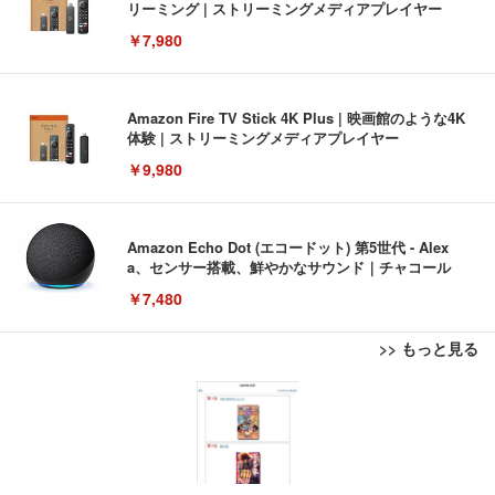
リーミング | ストリーミングメディアプレイヤー
￥7,980
Amazon Fire TV Stick 4K Plus | 映画館のような4K
体験 | ストリーミングメディアプレイヤー
￥9,980
Amazon Echo Dot (エコードット) 第5世代 - Alex
a、センサー搭載、鮮やかなサウンド｜チャコール
￥7,480
>> もっと見る
[EdoErgo] オフィスチェア 椅子 テレワーク 疲れな
EIZO ビジネス向けプレミアムモニター | FlexScan
Amazonベーシック ペットシーツ 薄型 レギュラー 1
い 跳ね上げ式アームレスト コンパクト 約105度ロッ
EV3240X-WT | 31.5型4K UHD・USB Type-C・ホワ
回使い捨て 無香料 ホワイト 300枚
キング pc 事務椅子 360度回転 座面昇降 強化ナイロ
イト
ン樹脂ベース 通気性メッシュ 在宅ワーク H-WY01
￥3,373
￥5,699
￥105,595
(黒網+黒枠+黒足)