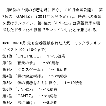
第5位の「僕の初恋を君に捧ぐ」（10月全国公開）、第
7位の「GANTZ」（2011年公開予定）は、映画化の影響
を受けランクイン。第6位の「JIN -仁-」は高視聴率を獲
得したドラマ化の影響でランクインしたと予想される。
■2009年10月 最も全巻読破された人気コミックランキン
グベスト100（10位まで）
第1位 「ONE PIECE」 1〜55続巻
第2位 「蒼天の拳」 1〜20続巻
第3位 「クロスゲーム」 1〜15続巻
第4位 「鋼の錬金術師」 1〜23続巻
第5位 「僕の初恋をキミに捧ぐ」 1〜12続巻
第6位 「JIN -仁-」 1〜16続巻
第7位 「GANTZ」 1〜27続巻
第8位 「君に届け」 1〜8続巻