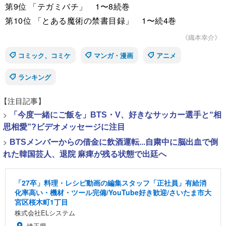
第9位 「テガミバチ」 1〜8続巻
第10位 「とある魔術の禁書目録」 1〜続4巻
《織本幸介》
コミック、コミケ
マンガ・漫画
アニメ
ランキング
【注目記事】
>
「今度一緒にご飯を」BTS・V、好きなサッカー選手と“相
思相愛”?ビデオメッセージに注目
>
BTSメンバーからの借金に飲酒運転...自粛中に脳出血で倒
れた韓国芸人、退院 麻痺が残る状態で出廷へ
「27卒」料理・レシピ動画の編集スタッフ「正社員」有給消
化率高い・機材・ツール完備/YouTube好き歓迎/さいたま市大
宮区桜木町1丁目
株式会社ELシステム
埼玉県