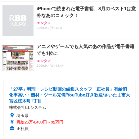
iPhoneで読まれた電子書籍、8月のベスト1は意
外なあのコミック！
エンタメ
2009.9.9(水) 12:21
アニメやゲームでも人気のあの作品が電子書籍
でも1位に
エンタメ
2009.9.4(金) 13:44
「27卒」料理・レシピ動画の編集スタッフ「正社員」有給消
化率高い・機材・ツール完備/YouTube好き歓迎/さいたま市大
宮区桜木町1丁目
株式会社ELシステム
埼玉県
月給26万4,400円～32万円
正社員