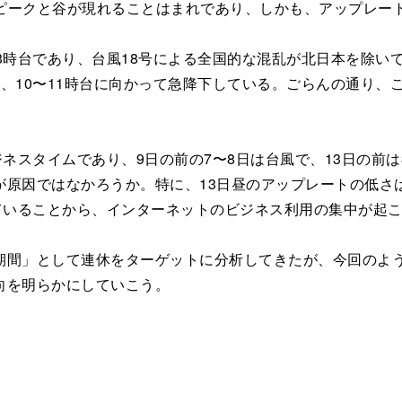
速度のピークと谷が現れることはまれであり、しかも、アップレ
3時台であり、台風18号による全国的な混乱が北日本を除い
、10〜11時台に向かって急降下している。ごらんの通り、
ネスタイムであり、9日の前の7〜8日は台風で、13日の前
原因ではなかろうか。特に、13日昼のアップレートの低さは
ていることから、インターネットのビジネス利用の集中が起
間」として連休をターゲットに分析してきたが、今回のよう
向を明らかにしていこう。