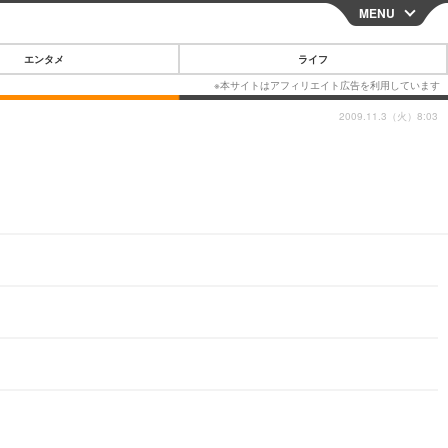
MENU
CLOSE
エンタメ
ライフ
2009.11.3（火）8:03
スマートフォン
ガジェット・ツール
その他
映画・ドラマ
韓国・芸能
グルメ
スポーツ
ショッピング
ブログ
その他