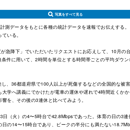
写真をすべて見る
com/の1週間分の計測データをもとに各種の統計データを速報でお伝
っている。
が急降下」でいただいたリクエストにお応えして、10月の台
を無条件に用いて、2時間を単位とする時間帯ごとの平均ダウ
陸し、36都道府県で100人以上が死傷するなどの全国的な
も大学へ講義にでかけたが電車の運休や遅れで4時間近くか
影響を、その後の3連休と比べてみよう。
（火）の4〜5時台で42.8Mbpsであった。体育の日の
の14〜15時台であり、ピークの半分にも満たない18.7M