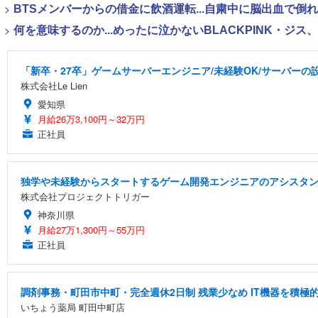
>
BTSメンバーからの借金に飲酒運転...自粛中に脳出血で倒
>
何を意味するのか...めったに泣かないBLACKPINK・ジ
「新卒・27卒」ゲームサーバーエンジニア/未経験OK/サーバーの設
株式会社Le Lien
愛知県
月給26万3,100円～32万円
正社員
独学や未経験からスタートするゲーム開発エンジニアのアシスタ
株式会社プロジェクトトリガー
神奈川県
月給27万1,300円～55万円
正社員
調剤事務・町田市中町・完全週休2日制 残業少なめ IT機器を積
いちょう薬局 町田中町店