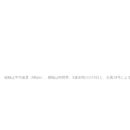
縦軸は平均速度（Mbps）、横軸は時間帯。3連休明けの13日と、台風18号に