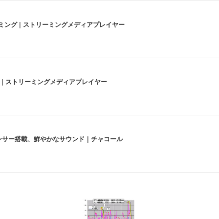
高画質ストリーミング | ストリーミングメディアプレイヤー
うな4K体験 | ストリーミングメディアプレイヤー
lexa、センサー搭載、鮮やかなサウンド｜チャコール
 跳ね上げ式アームレスト コンパクト 約105度ロッキング pc 事務椅子 360度
X-WT | 31.5型4K UHD・USB Type-C・ホワイト
い捨て 無香料 ホワイト 300枚