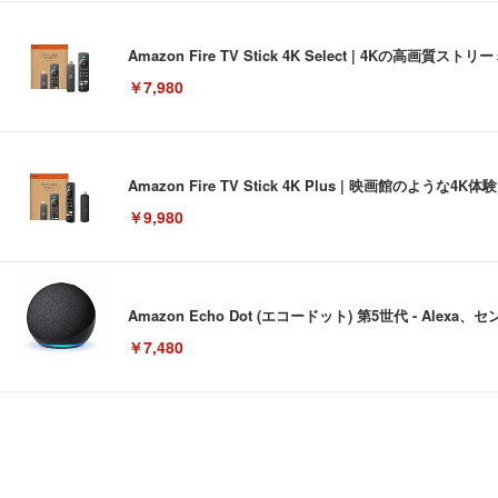
Amazon Fire TV Stick 4K Select | 4Kの
￥7,980
Amazon Fire TV Stick 4K Plus | 映画館のよ
￥9,980
Amazon Echo Dot (エコードット) 第5世代 - A
￥7,480
[EdoErgo] オフィスチェア 椅子 テレワーク 疲れない
EIZO ビジネス向けプレミアムモニター | FlexScan EV3240
Amazonベーシック ペットシーツ 薄型 レギュラー 1回使
(黒網+黒枠+黒足)