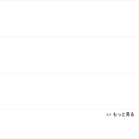
>> もっと見る
回転 座面昇降 強化ナイロン樹脂ベース 通気性メッシュ 在宅ワーク H-WY01