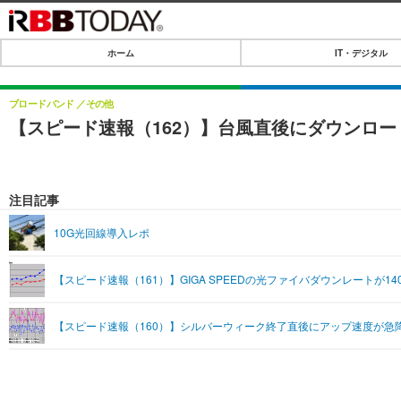
ホーム
IT・デジタル
ホーム
IT・デジタル
ブロードバンド
その他
【スピード速報（162）】台風直後にダウンロ
IT・デジタルTOP
SPEED TEST
ネタ
エンタメ
注目記事
ショッピング
エンタメTOP
ライフ
10G光回線導入レポ
韓流・K-POP
ライフTOP
リリース一覧
【スピード速報（161）】GIGA SPEEDの光ファイバダウンレートが140
音楽
ペット
プッシュ通知の停止方法
グラビア
その他
【スピード速報（160）】シルバーウィーク終了直後にアップ速度が急
ショッピング