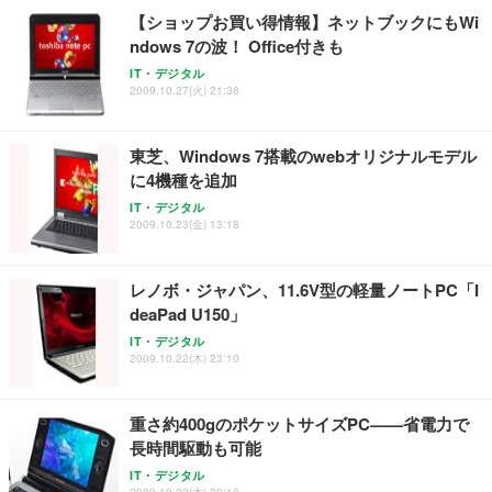
【ショップお買い得情報】ネットブックにもWi
ndows 7の波！ Office付きも
IT・デジタル
2009.10.27(火) 21:38
東芝、Windows 7搭載のwebオリジナルモデル
に4機種を追加
IT・デジタル
2009.10.23(金) 13:18
レノボ・ジャパン、11.6V型の軽量ノートPC「I
deaPad U150」
IT・デジタル
2009.10.22(木) 23:10
重さ約400gのポケットサイズPC——省電力で
長時間駆動も可能
IT・デジタル
2009.10.22(木) 20:18