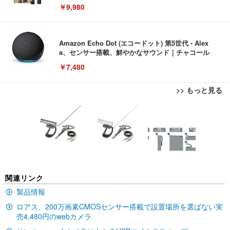
￥9,980
Amazon Echo Dot (エコードット) 第5世代 - Alex
a、センサー搭載、鮮やかなサウンド｜チャコール
￥7,480
>> もっと見る
[EdoErgo] オフィスチェア 椅子 テレワーク 疲れな
EIZO ビジネス向けプレミアムモニター | FlexScan
Amazonベーシック ペットシーツ 薄型 レギュラー 1
い 跳ね上げ式アームレスト コンパクト 約105度ロッ
EV3240X-WT | 31.5型4K UHD・USB Type-C・ホワ
回使い捨て 無香料 ホワイト 300枚
キング pc 事務椅子 360度回転 座面昇降 強化ナイロ
イト
ン樹脂ベース 通気性メッシュ 在宅ワーク H-WY01
￥3,373
￥5,699
￥105,595
(黒網+黒枠+黒足)
EIZO ビジネス向けプレミアムモニター | FlexScan
SIHOO B100 オフィスチェア／デスクチェア メッシ
Amazonベーシック ペットシーツ 厚型 ワイド 42枚
関連リンク
EV2740X-WT | 27.0型4K UHD・USB Type-C・ホワ
ュチェア 人間工学 疲れない ブラック
x2袋(84枚) ホワイト(吸収面:ライトブルー)
イト
製品情報
￥27,999
￥3,234
￥109,572
ロアス、200万画素CMOSセンサー搭載で設置場所を選ばない実
売4,480円のwebカメラ