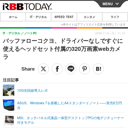
MENU
CLOSE
ホーム
IT・デジタル
SPEED TEST
エンタメ
ライフ
ホーム
IT・デジタル
IT・デジタル
ノートPC
2009.11.9（月）11:12
バッファローコクヨ、ドライバーなしですぐに
IT・デジタルTOP
スマートフォン
SPEED TEST
使えるヘッドセット付属の320万画素webカメ
ネタ
ガジェット・ツール
ラ
エンタメ
ショッピング
その他
エンタメTOP
映画・ドラマ
ライフ
韓流・K-POP
韓国・芸能
注目記事
ライフTOP
グルメ
リリース一覧
音楽
スポーツ
10G光回線導入レポ
ペット
ショッピング
プッシュ通知の停止方法
グラビア
ブログ
その他
ASUS、Windows 7を搭載したA4スタンダードノート——実売6万円
台
ショッピング
その他
MSI、タッチパネル式液晶一体型デスクトップPCの地デジチューナー
付きモデル