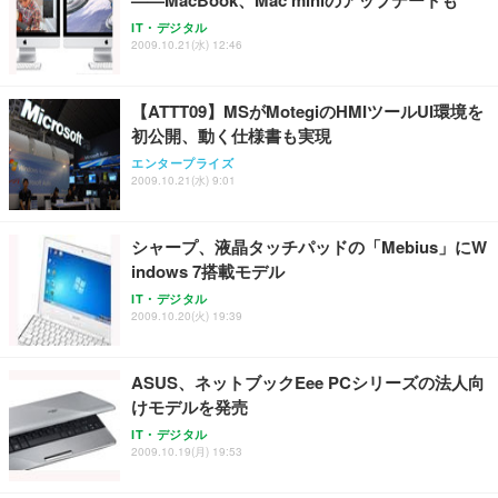
IT・デジタル
2009.10.21(水) 12:46
【ATTT09】MSがMotegiのHMIツールUI環境を
初公開、動く仕様書も実現
エンタープライズ
2009.10.21(水) 9:01
シャープ、液晶タッチパッドの「Mebius」にW
indows 7搭載モデル
IT・デジタル
2009.10.20(火) 19:39
ASUS、ネットブックEee PCシリーズの法人向
けモデルを発売
IT・デジタル
2009.10.19(月) 19:53