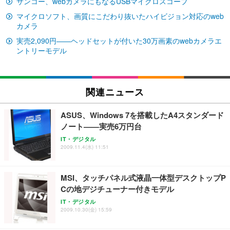
サンコー、webカメラにもなるUSBマイクロスコープ
Sezlife オフィスチェア デスクチェア 疲れない テレ
【純正品】27"ゲーミングモニター DualSense 充電
ネオ・ルーライフ ネオ・オムツ L 中型犬用 26枚入
ワーク チェア 強化バックレスト 30度ロッキング機
フック付き（CFI-ZDM1J）
り 単品
マイクロソフト、画質にこだわり抜いたハイビジョン対応のweb
能 人間工学 椅子 腰サポート 90度跳ね上げ式アーム
カメラ
レスト 3Dヘッドレスト ハンガー付き 高反発クッシ
￥49,979
￥1,800
￥7,680
ョン PCチェア 通気性メッシュ ゲーミング/勉強/事
実売2,090円——ヘッドセットが付いた30万画素のwebカメラエ
務用 おしゃれ パソコンチェア (ブラック)
ントリーモデル
Sezlife オフィスチェア デスクチェア 疲れない テレ
【整備済み品】Dell E2724HS 27インチ 液晶モニタ
Smart Basic(スマートベーシック) 【Amazon.co.jp
ワーク チェア 強化バックレスト 30度ロッキング機
ー フルHD（1920×1080）VA 非光沢 HDMI/DisplayP
限定】 Smart Basic アイリスオーヤマ ペットシーツ
能 人間工学 椅子 腰サポート 90度跳ね上げ式アーム
ort/VGA スピーカー内蔵 高さ調整 スイベル VESA対
超厚型 お徳用 ワイド 100枚入 (x 1) (ケース販売)
レスト 3Dヘッドレスト ハンガー付き 高反発クッシ
応 ComfortView ビジネス向け
関連ニュース
￥7,680
￥15,800
￥3,670
ョン PCチェア 通気性メッシュ ゲーミング/勉強/事
務用 おしゃれ パソコンチェア (ホワイト)
ASUS、Windows 7を搭載したA4スタンダード
ANDWINT オフィスチェア デスクチェア 肘なし メ
【MiniLED/24.5inch/280Hz/FHD】GRAPHT THE S
ノート——実売6万円台
アイリスオーヤマ ペットシーツ 超厚型 お徳用 レギ
ッシュ 通気性 ランバーサポート付き 腰サポート ガ
HOOTER Gaming Monitor 24” Essential ゲーミン
ュラー 200枚入【Amazon.co.jp限定】
ス圧無段階昇降 360度回転 キャスター付き コンパク
グモニター QD 24.5インチ 1ms FHD 量子ドット 残
IT・デジタル
2009.11.4(水) 11:51
ト 幅52×奥行58.5×高さ84～96cm テレワーク 在宅
像低減 (3年保証 | 輝点保証 | 日本メーカー)
￥3,731
￥4,139
￥34,980
勤務 ブラック
MSI、タッチパネル式液晶一体型デスクトップP
Cの地デジチューナー付きモデル
IT・デジタル
2009.10.30(金) 15:59