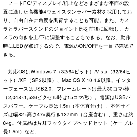
ノートPC/ディスプレイ/机上などさまざまな平面の設
置に適した高機能4ウェイスタンラバー素材を採用してお
り、自由自在に角度を調節することも可能。また、カメ
ラとラバースタンドのジョイント部を前後に回転し、カ
メラの向きを上/下に調整することもできる。なお、動作
時にLEDが点灯するので、電源のON/OFFを一目で確認で
きる。
対応OSはWindows 7（32/64ビット）/Vista（32/64ビ
ット）/XP（SP2以降）、Mac OS X 10.4.9以降。インタ
ーフェースはUSB2.0。フレームレートは最大30コマ/秒
（2,048×1,536ピクセル時は15コマ/秒）。電源はUSBバ
スパワー。ケーブル長は1.5m（本体直付け）、本体サイ
ズは幅82×高さ47×奥行き137mm（台座含む）、重さは約
84g。付属品は片耳フックタイプヘッドセット（ケーブル
長1.5m）など。