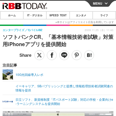
MENU
CLOSE
ホーム
IT・デジタル
SPEED TEST
エンタメ
ライフ
ホーム
IT・デジタル
エンタープライズ
モバイルBIZ
2009.11.25（水）11:40
ソフトバンクCR、「基本情報技術者試験」対策
IT・デジタルTOP
スマートフォン
SPEED TEST
用iPhoneアプリを提供開始
ネタ
ガジェット・ツール
エンタメ
ショッピング
その他
エンタメTOP
映画・ドラマ
ライフ
注目記事
韓流・K-POP
韓国・芸能
ライフTOP
グルメ
リリース一覧
10G光回線導入レポ
音楽
スポーツ
ペット
ショッピング
プッシュ通知の停止方法
イーキャリア、SBパブリッシングと提携し情報処理技術者試験関連の
情報を提供
グラビア
ブログ
その他
日立ソフト、新資格制度「ITパスポート試験」対応の学校・企業向けe
ショッピング
その他
-ラーニングシステムを提供開始