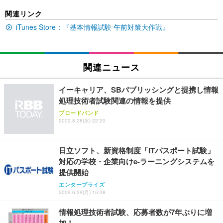
EIZO ビジネス向けプレミアムモニター | FlexScan
SIHOO B100 オフィスチェア／デスクチェア メッシ
Amazonベーシック ペットシーツ 厚型 ワイド 42枚
関連リンク
EV2740X-WT | 27.0型4K UHD・USB Type-C・ホワ
ュチェア 人間工学 疲れない ブラック
x2袋(84枚) ホワイト(吸収面:ライトブルー)
イト
iTunes Store：『基本情報試験 午前対策大作戦』
￥27,999
￥3,234
￥109,572
Sezlife オフィスチェア デスクチェア 疲れない テレ
関連ニュース
【純正品】27"ゲーミングモニター DualSense 充電
ネオ・ルーライフ ネオ・オムツ L 中型犬用 26枚入
ワーク チェア 強化バックレスト 30度ロッキング機
フック付き（CFI-ZDM1J）
り 単品
能 人間工学 椅子 腰サポート 90度跳ね上げ式アーム
イーキャリア、SBパブリッシングと提携し情報
レスト 3Dヘッドレスト ハンガー付き 高反発クッシ
￥49,979
￥1,800
￥7,680
処理技術者試験関連の情報を提供
ョン PCチェア 通気性メッシュ ゲーミング/勉強/事
務用 おしゃれ パソコンチェア (ブラック)
ブロードバンド
2002.8.28(水) 22:20
Sezlife オフィスチェア デスクチェア 疲れない テレ
【整備済み品】Dell E2724HS 27インチ 液晶モニタ
Smart Basic(スマートベーシック) 【Amazon.co.jp
ワーク チェア 強化バックレスト 30度ロッキング機
ー フルHD（1920×1080）VA 非光沢 HDMI/DisplayP
限定】 Smart Basic アイリスオーヤマ ペットシーツ
能 人間工学 椅子 腰サポート 90度跳ね上げ式アーム
ort/VGA スピーカー内蔵 高さ調整 スイベル VESA対
超厚型 お徳用 ワイド 100枚入 (x 1) (ケース販売)
日立ソフト、新資格制度「ITパスポート試験」
レスト 3Dヘッドレスト ハンガー付き 高反発クッシ
応 ComfortView ビジネス向け
￥7,680
￥15,800
￥3,670
ョン PCチェア 通気性メッシュ ゲーミング/勉強/事
対応の学校・企業向けe-ラーニングシステムを
務用 おしゃれ パソコンチェア (ホワイト)
提供開始
ANDWINT オフィスチェア デスクチェア 肘なし メ
【MiniLED/24.5inch/280Hz/FHD】GRAPHT THE S
エンタープライズ
アイリスオーヤマ ペットシーツ 超厚型 お徳用 レギ
ッシュ 通気性 ランバーサポート付き 腰サポート ガ
HOOTER Gaming Monitor 24” Essential ゲーミン
2009.6.29(月) 15:08
ュラー 200枚入【Amazon.co.jp限定】
ス圧無段階昇降 360度回転 キャスター付き コンパク
グモニター QD 24.5インチ 1ms FHD 量子ドット 残
ト 幅52×奥行58.5×高さ84～96cm テレワーク 在宅
像低減 (3年保証 | 輝点保証 | 日本メーカー)
￥3,731
情報処理技術者試験、応募者数が7年ぶりに増
￥4,139
￥34,980
勤務 ブラック
加！