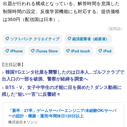
出題が行われる構成となっている。解答時間を意識した
制限時間の設定、反復学習機能にも対応する。提供価格
は350円（配信国は日本）。
《冨岡晶》
ソフトバンク クリエイティブ
経済産業省（経産省）
iPhone
iTunes Store
iPod touch
iPod
【注目記事】
>
韓国YGエンタ社屋を襲撃したのは日本人...ゴルフクラブで
出入口の一部を破損、警察が経緯を調査へ
>
BTS・V、女子中学生の才能に目を留めた? ダンス動画に
残した“短い一言”に反響続々
「新卒・27卒」ゲームサーバーエンジニア/未経験OK/サーバ
ーの設計・構築・運用/年間休日120日以上
株式会社キソシン