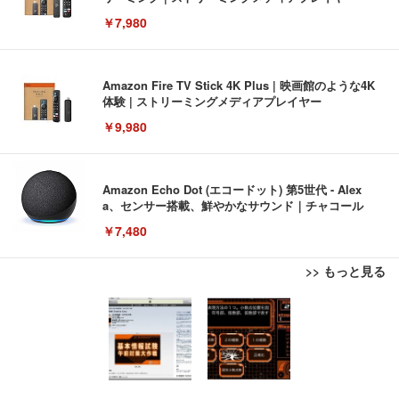
￥7,980
Amazon Fire TV Stick 4K Plus | 映画館のような4K
体験 | ストリーミングメディアプレイヤー
￥9,980
Amazon Echo Dot (エコードット) 第5世代 - Alex
a、センサー搭載、鮮やかなサウンド｜チャコール
￥7,480
>> もっと見る
[EdoErgo] オフィスチェア 椅子 テレワーク 疲れな
EIZO ビジネス向けプレミアムモニター | FlexScan
Amazonベーシック ペットシーツ 薄型 レギュラー 1
い 跳ね上げ式アームレスト コンパクト 約105度ロッ
EV3240X-WT | 31.5型4K UHD・USB Type-C・ホワ
回使い捨て 無香料 ホワイト 300枚
キング pc 事務椅子 360度回転 座面昇降 強化ナイロ
イト
ン樹脂ベース 通気性メッシュ 在宅ワーク H-WY01
￥3,373
￥5,699
￥105,595
(黒網+黒枠+黒足)