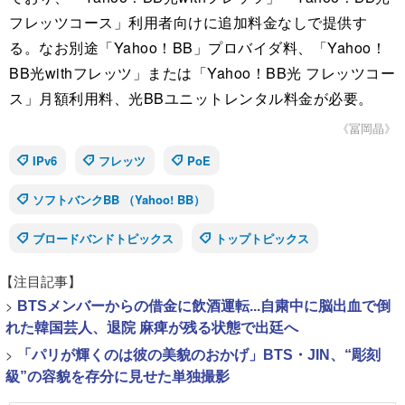
フレッツコース」利用者向けに追加料金なしで提供す
る。なお別途「Yahoo！BB」プロバイダ料、「Yahoo！
BB光withフレッツ」または「Yahoo！BB光 フレッツコー
ス」月額利用料、光BBユニットレンタル料金が必要。
《冨岡晶》
IPv6
フレッツ
PoE
ソフトバンクBB （Yahoo! BB）
ブロードバンドトピックス
トップトピックス
【注目記事】
>
BTSメンバーからの借金に飲酒運転...自粛中に脳出血で倒
れた韓国芸人、退院 麻痺が残る状態で出廷へ
>
「パリが輝くのは彼の美貌のおかげ」BTS・JIN、“彫刻
級”の容貌を存分に見せた単独撮影