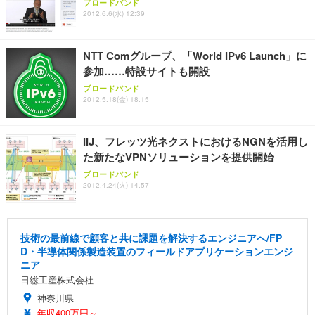
ブロードバンド
ANDWINT オフィスチェア デスクチェア 肘なし メ
【MiniLED/24.5inch/280Hz/FHD】GRAPHT THE S
2012.6.6(水) 12:39
アイリスオーヤマ ペットシーツ 超厚型 お徳用 レギ
ッシュ 通気性 ランバーサポート付き 腰サポート ガ
HOOTER Gaming Monitor 24” Essential ゲーミン
ュラー 200枚入【Amazon.co.jp限定】
ス圧無段階昇降 360度回転 キャスター付き コンパク
グモニター QD 24.5インチ 1ms FHD 量子ドット 残
ト 幅52×奥行58.5×高さ84～96cm テレワーク 在宅
像低減 (3年保証 | 輝点保証 | 日本メーカー)
￥3,731
NTT Comグループ、「World IPv6 Launch」に
￥4,139
￥34,980
勤務 ブラック
参加……特設サイトも開設
ブロードバンド
2012.5.18(金) 18:15
IIJ、フレッツ光ネクストにおけるNGNを活用し
た新たなVPNソリューションを提供開始
ブロードバンド
2012.4.24(火) 14:57
技術の最前線で顧客と共に課題を解決するエンジニアへ/FP
D・半導体関係製造装置のフィールドアプリケーションエンジ
ニア
日総工産株式会社
神奈川県
年収400万円～