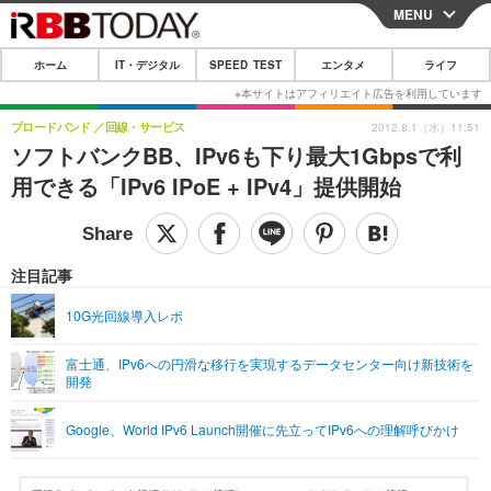
MENU
CLOSE
ホーム
IT・デジタル
SPEED TEST
エンタメ
ライフ
ホーム
IT・デジタル
ブロードバンド
回線・サービス
2012.8.1（水）11:51
ソフトバンクBB、IPv6も下り最大1Gbpsで利
IT・デジタルTOP
スマートフォン
SPEED TEST
用できる「IPv6 IPoE + IPv4」提供開始
ネタ
ガジェット・ツール
エンタメ
ショッピング
その他
エンタメTOP
映画・ドラマ
ライフ
注目記事
韓流・K-POP
韓国・芸能
ライフTOP
グルメ
リリース一覧
10G光回線導入レポ
音楽
スポーツ
ペット
ショッピング
プッシュ通知の停止方法
富士通、IPv6への円滑な移行を実現するデータセンター向け新技術を
開発
グラビア
ブログ
その他
ショッピング
その他
Google、World IPv6 Launch開催に先立ってIPv6への理解呼びかけ