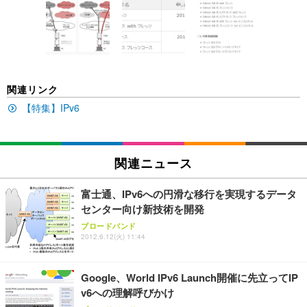
Amazonベーシック ペットシーツ 薄型 レギュラー 1
い 跳ね上げ式アームレスト コンパクト 約105度ロッ
EV3240X-WT | 31.5型4K UHD・USB Type-C・ホワ
回使い捨て 無香料 ホワイト 300枚
キング pc 事務椅子 360度回転 座面昇降 強化ナイロ
イト
ン樹脂ベース 通気性メッシュ 在宅ワーク H-WY01
￥3,373
￥5,699
￥105,595
(黒網+黒枠+黒足)
EIZO ビジネス向けプレミアムモニター | FlexScan
SIHOO B100 オフィスチェア／デスクチェア メッシ
Amazonベーシック ペットシーツ 厚型 ワイド 42枚
関連リンク
EV2740X-WT | 27.0型4K UHD・USB Type-C・ホワ
ュチェア 人間工学 疲れない ブラック
x2袋(84枚) ホワイト(吸収面:ライトブルー)
イト
【特集】IPv6
￥27,999
￥3,234
￥109,572
Sezlife オフィスチェア デスクチェア 疲れない テレ
関連ニュース
【純正品】27"ゲーミングモニター DualSense 充電
ネオ・ルーライフ ネオ・オムツ L 中型犬用 26枚入
ワーク チェア 強化バックレスト 30度ロッキング機
フック付き（CFI-ZDM1J）
り 単品
能 人間工学 椅子 腰サポート 90度跳ね上げ式アーム
富士通、IPv6への円滑な移行を実現するデータ
レスト 3Dヘッドレスト ハンガー付き 高反発クッシ
￥49,979
￥1,800
￥7,680
センター向け新技術を開発
ョン PCチェア 通気性メッシュ ゲーミング/勉強/事
務用 おしゃれ パソコンチェア (ブラック)
ブロードバンド
2012.6.12(火) 11:44
Sezlife オフィスチェア デスクチェア 疲れない テレ
【整備済み品】Dell E2724HS 27インチ 液晶モニタ
Smart Basic(スマートベーシック) 【Amazon.co.jp
ワーク チェア 強化バックレスト 30度ロッキング機
ー フルHD（1920×1080）VA 非光沢 HDMI/DisplayP
限定】 Smart Basic アイリスオーヤマ ペットシーツ
能 人間工学 椅子 腰サポート 90度跳ね上げ式アーム
ort/VGA スピーカー内蔵 高さ調整 スイベル VESA対
超厚型 お徳用 ワイド 100枚入 (x 1) (ケース販売)
Google、World IPv6 Launch開催に先立ってIP
レスト 3Dヘッドレスト ハンガー付き 高反発クッシ
応 ComfortView ビジネス向け
￥7,680
￥15,800
￥3,670
ョン PCチェア 通気性メッシュ ゲーミング/勉強/事
v6への理解呼びかけ
務用 おしゃれ パソコンチェア (ホワイト)