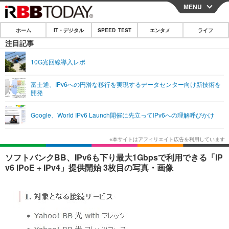
MENU
CLOSE
ホーム
IT・デジタル
SPEED TEST
エンタメ
ライフ
ホーム
注目記事
IT・デジタル
10G光回線導入レポ
IT・デジタルTOP
スマートフォン
SPEED TEST
富士通、IPv6への円滑な移行を実現するデータセンター向け新技術を
開発
ネタ
ガジェット・ツール
エンタメ
Google、World IPv6 Launch開催に先立ってIPv6への理解呼びかけ
ショッピング
その他
エンタメTOP
映画・ドラマ
ライフ
韓流・K-POP
韓国・芸能
ライフTOP
グルメ
リリース一覧
ソフトバンクBB、IPv6も下り最大1Gbpsで利用できる「IP
音楽
スポーツ
ペット
ショッピング
v6 IPoE + IPv4」提供開始 3枚目の写真・画像
プッシュ通知の停止方法
グラビア
ブログ
その他
ショッピング
その他