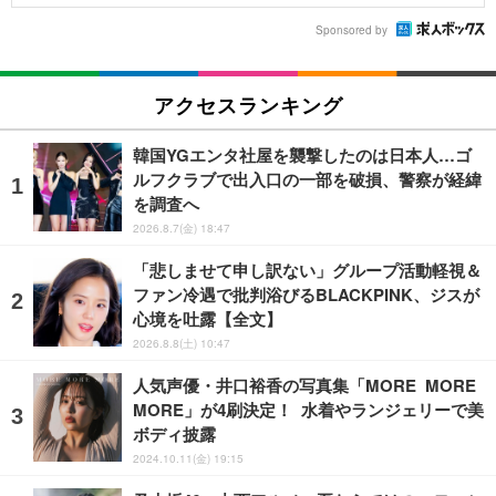
Sponsored by
アクセスランキング
韓国YGエンタ社屋を襲撃したのは日本人…ゴ
ルフクラブで出入口の一部を破損、警察が経緯
を調査へ
2026.8.7(金) 18:47
「悲しませて申し訳ない」グループ活動軽視＆
ファン冷遇で批判浴びるBLACKPINK、ジスが
心境を吐露【全文】
2026.8.8(土) 10:47
人気声優・井口裕香の写真集「MORE MORE
MORE」が4刷決定！ 水着やランジェリーで美
ボディ披露
2024.10.11(金) 19:15