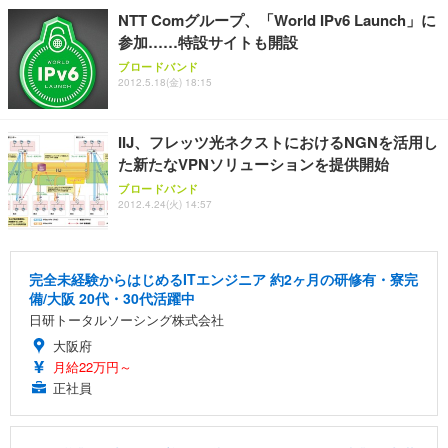
NTT Comグループ、「World IPv6 Launch」に
参加……特設サイトも開設
ブロードバンド
2012.5.18(金) 18:15
IIJ、フレッツ光ネクストにおけるNGNを活用し
た新たなVPNソリューションを提供開始
ブロードバンド
2012.4.24(火) 14:57
完全未経験からはじめるITエンジニア 約2ヶ月の研修有・寮完
備/大阪 20代・30代活躍中
日研トータルソーシング株式会社
大阪府
月給22万円～
正社員