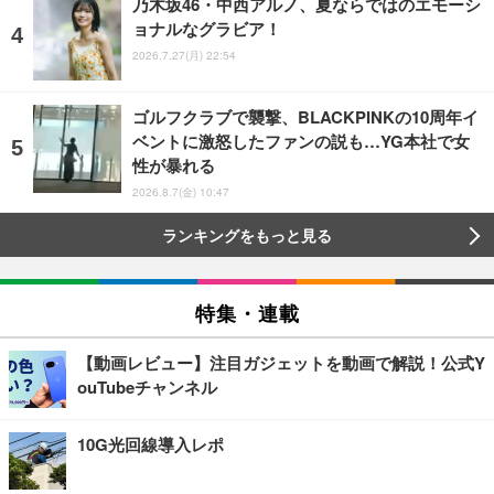
乃木坂46・中西アルノ、夏ならではのエモーシ
ョナルなグラビア！
2026.7.27(月) 22:54
ゴルフクラブで襲撃、BLACKPINKの10周年イ
ベントに激怒したファンの説も…YG本社で女
性が暴れる
2026.8.7(金) 10:47
ランキングをもっと見る
特集・連載
【動画レビュー】注目ガジェットを動画で解説！公式Y
ouTubeチャンネル
10G光回線導入レポ