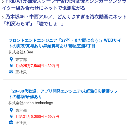
>
FRIDAYが熱愛スクープ予告!大河女優とシンガーソングラ
イター組み合わせにネットで憶測広がる
>
乃木坂46・中西アルノ、どんくさすぎる浴衣動画にネット
「相変わらず」「嘘でしょ...」
フロントエンドエンジニア「27卒・まだ間に合う!」WEBサイ
トの実装/賞与あり/昇給賞与あり/港区芝浦3丁目
株式会社alBee
東京都
月給25万7,500円～32万円
正社員
「20~30代歓迎」アプリ開発エンジニア/未経験OK/携帯ソフ
トの構築/研修あり
株式会社enrich technology
東京都
月給31万5,200円～59万円
正社員