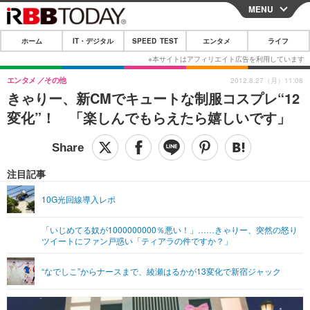
MENU
CLOSE
ホーム
IT・デジタル
SPEED TEST
エンタメ
ライフ
ホーム
IT・デジタル
エンタメ
その他
2012.8.27（月）11:08
きゃりー、新CMでキュートな制服コスプレ“12
IT・デジタルTOP
スマートフォン
SPEED TEST
変化”！ 「楽しんでもらえたら嬉しいです」
ネタ
ガジェット・ツール
エンタメ
ショッピング
その他
エンタメTOP
映画・ドラマ
ライフ
注目記事
韓流・K-POP
韓国・芸能
ライフTOP
グルメ
リリース一覧
10G光回線導入レポ
音楽
スポーツ
ペット
ショッピング
プッシュ通知の停止方法
「いじめてる奴が1000000000％悪い！」……きゃりー、突然の怒り
ツイートにファン戸惑い「ティアラの件ですか？」
グラビア
ブログ
その他
ショッピング
その他
“なでしこ”からナースまで、綾瀬はるかが13変化で新宿ジャック