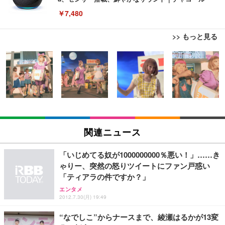
￥7,480
>> もっと見る
[EdoErgo] オフィスチェア 椅子 テレワーク 疲れな
EIZO ビジネス向けプレミアムモニター | FlexScan
Amazonベーシック ペットシーツ 薄型 レギュラー 1
い 跳ね上げ式アームレスト コンパクト 約105度ロッ
EV3240X-WT | 31.5型4K UHD・USB Type-C・ホワ
回使い捨て 無香料 ホワイト 300枚
キング pc 事務椅子 360度回転 座面昇降 強化ナイロ
イト
ン樹脂ベース 通気性メッシュ 在宅ワーク H-WY01
￥3,373
￥5,699
￥105,595
(黒網+黒枠+黒足)
EIZO ビジネス向けプレミアムモニター | FlexScan
SIHOO B100 オフィスチェア／デスクチェア メッシ
Amazonベーシック ペットシーツ 厚型 ワイド 42枚
EV2740X-WT | 27.0型4K UHD・USB Type-C・ホワ
ュチェア 人間工学 疲れない ブラック
x2袋(84枚) ホワイト(吸収面:ライトブルー)
関連ニュース
イト
￥27,999
￥3,234
￥109,572
「いじめてる奴が1000000000％悪い！」……き
ゃりー、突然の怒りツイートにファン戸惑い
Sezlife オフィスチェア デスクチェア 疲れない テレ
「ティアラの件ですか？」
【純正品】27"ゲーミングモニター DualSense 充電
ネオ・ルーライフ ネオ・オムツ L 中型犬用 26枚入
ワーク チェア 強化バックレスト 30度ロッキング機
フック付き（CFI-ZDM1J）
り 単品
エンタメ
能 人間工学 椅子 腰サポート 90度跳ね上げ式アーム
2012.7.30(月) 19:49
レスト 3Dヘッドレスト ハンガー付き 高反発クッシ
￥49,979
￥1,800
￥7,680
ョン PCチェア 通気性メッシュ ゲーミング/勉強/事
“なでしこ”からナースまで、綾瀬はるかが13変
務用 おしゃれ パソコンチェア (ブラック)