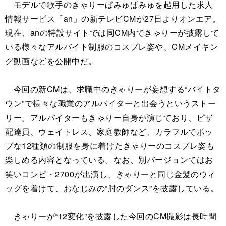
モデルで歌手のきゃりーぱみゅぱみゅを起用した求人
情報サービス「an」の新テレビCMが27日よりオンエア。
現在、anの特設サイトでは同CM内できゃりーが披露して
いる様々なアルバイト制服のコスプレ姿や、CMメイキン
グ動画などを公開中だ。
今回の新CMは、求職中のきゃりーが妄想する“バイトタ
ウン”で様々な職業のアルバイターと出会うというストー
リー。アルバイターもきゃりー自身が演じており、ピザ
配達員、ウェイトレス、家庭教師など、カラフルでポッ
プな12種類の制服を身に着けたきゃりーのコスプレ姿も
楽しめる内容となっている。なお、別バージョンではお
笑いコンビ・2700が出演し、きゃりーと同じ金髪のウィ
ッグを着けて、おなじみの“肘のダンス”を披露している。
きゃりーが“12変化”を披露した今回のCM撮影は長時間