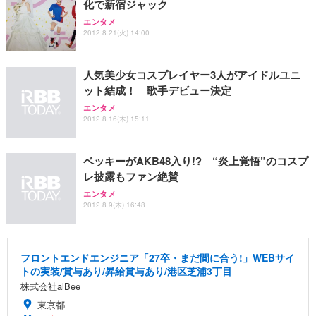
化で新宿ジャック
Sezlife オフィスチェア デスクチェア 疲れない テレ
【整備済み品】Dell E2724HS 27インチ 液晶モニタ
Smart Basic(スマートベーシック) 【Amazon.co.jp
エンタメ
ワーク チェア 強化バックレスト 30度ロッキング機
ー フルHD（1920×1080）VA 非光沢 HDMI/DisplayP
限定】 Smart Basic アイリスオーヤマ ペットシーツ
2012.8.21(火) 14:00
能 人間工学 椅子 腰サポート 90度跳ね上げ式アーム
ort/VGA スピーカー内蔵 高さ調整 スイベル VESA対
超厚型 お徳用 ワイド 100枚入 (x 1) (ケース販売)
レスト 3Dヘッドレスト ハンガー付き 高反発クッシ
応 ComfortView ビジネス向け
￥7,680
￥15,800
￥3,670
ョン PCチェア 通気性メッシュ ゲーミング/勉強/事
人気美少女コスプレイヤー3人がアイドルユニ
務用 おしゃれ パソコンチェア (ホワイト)
ット結成！ 歌手デビュー決定
ANDWINT オフィスチェア デスクチェア 肘なし メ
【MiniLED/24.5inch/280Hz/FHD】GRAPHT THE S
アイリスオーヤマ ペットシーツ 超厚型 お徳用 レギ
ッシュ 通気性 ランバーサポート付き 腰サポート ガ
HOOTER Gaming Monitor 24” Essential ゲーミン
エンタメ
ュラー 200枚入【Amazon.co.jp限定】
ス圧無段階昇降 360度回転 キャスター付き コンパク
グモニター QD 24.5インチ 1ms FHD 量子ドット 残
2012.8.16(木) 15:11
ト 幅52×奥行58.5×高さ84～96cm テレワーク 在宅
像低減 (3年保証 | 輝点保証 | 日本メーカー)
￥3,731
￥4,139
￥34,980
勤務 ブラック
ベッキーがAKB48入り!? “炎上覚悟”のコスプ
レ披露もファン絶賛
エンタメ
2012.8.9(木) 16:48
フロントエンドエンジニア「27卒・まだ間に合う!」WEBサイ
トの実装/賞与あり/昇給賞与あり/港区芝浦3丁目
株式会社alBee
東京都