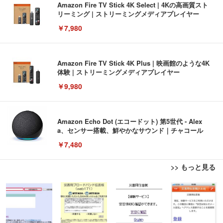
Amazon Fire TV Stick 4K Select | 4Kの高画質スト
リーミング | ストリーミングメディアプレイヤー
￥7,980
Amazon Fire TV Stick 4K Plus | 映画館のような4K
体験 | ストリーミングメディアプレイヤー
￥9,980
Amazon Echo Dot (エコードット) 第5世代 - Alex
a、センサー搭載、鮮やかなサウンド｜チャコール
￥7,480
>> もっと見る
[EdoErgo] オフィスチェア 椅子 テレワーク 疲れな
EIZO ビジネス向けプレミアムモニター | FlexScan
Amazonベーシック ペットシーツ 薄型 レギュラー 1
い 跳ね上げ式アームレスト コンパクト 約105度ロッ
EV3240X-WT | 31.5型4K UHD・USB Type-C・ホワ
回使い捨て 無香料 ホワイト 300枚
キング pc 事務椅子 360度回転 座面昇降 強化ナイロ
イト
ン樹脂ベース 通気性メッシュ 在宅ワーク H-WY01
￥3,373
￥5,699
￥105,595
(黒網+黒枠+黒足)