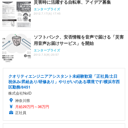
ト 幅52×奥行58.5×高さ84～96cm テレワーク 在宅
像低減 (3年保証 | 輝点保証 | 日本メーカー)
￥3,731
災害時に活躍する自転車、アイデア募集
￥4,139
￥34,980
勤務 ブラック
エンタープライズ
2012.7.17(火) 17:45
ソフトバンク、安否情報を音声で届ける「災害
用音声お届けサービス」を開始
エンタープライズ
2012.7.5(木) 20:57
クオリティエンジニアアシスタント未経験歓迎「正社員/土日
祝休み/昇給あり/研修あり」やりがいのある環境です/横浜市西
区勤務/8451
株式会社NoID
神奈川県
月給29万円～36万円
正社員