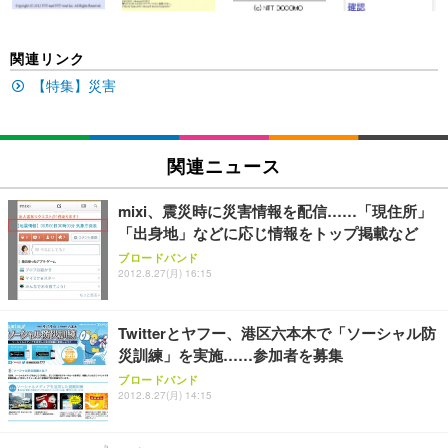
EIZO ビジネス向けプレミアムモニター | FlexScan
SIHOO B100 オフィスチェア／デスクチェア メッシ
Amazonベーシック ペットシーツ 厚型 ワイド 42枚
関連リンク
EV2740X-WT | 27.0型4K UHD・USB Type-C・ホワ
ュチェア 人間工学 疲れない ブラック
x2袋(84枚) ホワイト(吸収面:ライトブルー)
イト
【特集】災害
￥27,999
￥3,234
￥109,572
Sezlife オフィスチェア デスクチェア 疲れない テレ
関連ニュース
【純正品】27"ゲーミングモニター DualSense 充電
ネオ・ルーライフ ネオ・オムツ L 中型犬用 26枚入
ワーク チェア 強化バックレスト 30度ロッキング機
フック付き（CFI-ZDM1J）
り 単品
能 人間工学 椅子 腰サポート 90度跳ね上げ式アーム
mixi、震災時に災害情報を配信……「現住所」
レスト 3Dヘッドレスト ハンガー付き 高反発クッシ
￥49,979
￥1,800
￥7,680
「出身地」などに応じ情報をトップ掲載など
ョン PCチェア 通気性メッシュ ゲーミング/勉強/事
務用 おしゃれ パソコンチェア (ブラック)
ブロードバンド
2012.8.27(月) 16:15
Sezlife オフィスチェア デスクチェア 疲れない テレ
【整備済み品】Dell E2724HS 27インチ 液晶モニタ
Smart Basic(スマートベーシック) 【Amazon.co.jp
ワーク チェア 強化バックレスト 30度ロッキング機
ー フルHD（1920×1080）VA 非光沢 HDMI/DisplayP
限定】 Smart Basic アイリスオーヤマ ペットシーツ
能 人間工学 椅子 腰サポート 90度跳ね上げ式アーム
ort/VGA スピーカー内蔵 高さ調整 スイベル VESA対
超厚型 お徳用 ワイド 100枚入 (x 1) (ケース販売)
Twitterとヤフー、港区六本木で「ソーシャル防
レスト 3Dヘッドレスト ハンガー付き 高反発クッシ
応 ComfortView ビジネス向け
￥7,680
￥15,800
￥3,670
ョン PCチェア 通気性メッシュ ゲーミング/勉強/事
災訓練」を実施……参加者を募集
務用 おしゃれ パソコンチェア (ホワイト)
ブロードバンド
ANDWINT オフィスチェア デスクチェア 肘なし メ
【MiniLED/24.5inch/280Hz/FHD】GRAPHT THE S
2012.8.27(月) 14:15
アイリスオーヤマ ペットシーツ 超厚型 お徳用 レギ
ッシュ 通気性 ランバーサポート付き 腰サポート ガ
HOOTER Gaming Monitor 24” Essential ゲーミン
ュラー 200枚入【Amazon.co.jp限定】
ス圧無段階昇降 360度回転 キャスター付き コンパク
グモニター QD 24.5インチ 1ms FHD 量子ドット 残