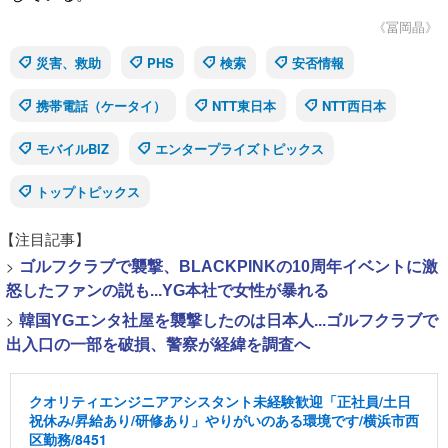
《冨岡晶》
災害、救助
PHS
検索
安否情報
携帯電話（ケータイ）
NTT東日本
NTT西日本
モバイルBIZ
エンタープライズトピックス
トップトピックス
【注目記事】
>
ゴルフクラブで襲撃、BLACKPINKの10周年イベントに激
怒したファンの説も...YG本社で女性が暴れる
>
韓国YGエンタ社屋を襲撃したのは日本人...ゴルフクラブで
出入口の一部を破損、警察が経緯を調査へ
クオリティエンジニアアシスタント未経験歓迎「正社員/土日
祝休み/昇給あり/研修あり」やりがいのある環境です/横浜市西
区勤務/8451