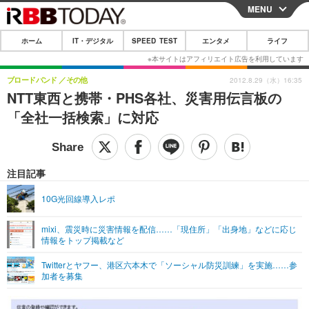
MENU
CLOSE
ホーム
IT・デジタル
SPEED TEST
エンタメ
ライフ
ホーム
IT・デジタル
ブロードバンド
その他
2012.8.29（水）16:35
NTT東西と携帯・PHS各社、災害用伝言板の
IT・デジタルTOP
スマートフォン
SPEED TEST
「全社一括検索」に対応
ネタ
ガジェット・ツール
エンタメ
ショッピング
その他
エンタメTOP
映画・ドラマ
ライフ
注目記事
韓流・K-POP
韓国・芸能
ライフTOP
グルメ
リリース一覧
10G光回線導入レポ
音楽
スポーツ
ペット
ショッピング
プッシュ通知の停止方法
mixi、震災時に災害情報を配信……「現住所」「出身地」などに応じ
情報をトップ掲載など
グラビア
ブログ
その他
Twitterとヤフー、港区六本木で「ソーシャル防災訓練」を実施……参
ショッピング
その他
加者を募集