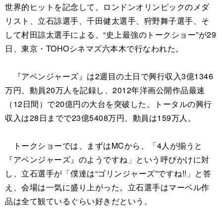
世界的ヒットを記念して、ロンドンオリンピックのメダ
リスト、立石諒選手、千田健太選手、狩野舞子選手、そ
して村田諒太選手による、“史上最強のトークショー”が29
日、東京・TOHOシネマズ六本木で行なわれた。
『アベンジャーズ』は2週目の土日で興行収入3億1346
万円、動員20万人を記録し、2012年洋画公開作品最速
（12日間）で20億円の大台を突破した。トータルの興行
収入は28日までで23億5408万円、動員は159万人。
トークショーでは、まずはMCから、「4人が揃うと
『アベンジャーズ』のようですね」という呼びかけに対
し、立石選手が「僕達は“ゴリンジャーズ”ですね!!」と答
え、会場は一気に盛り上がった。立石選手はマーベル作
品は全て観ているぐらい好きだという。