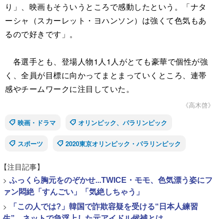
り」、映画もそういうところで感動したという。「ナタ
ーシャ（スカーレット・ヨハンソン）は強くて色気もあ
るので好きです」。
各選手とも、登場人物1人1人がとても豪華で個性が強
く、全員が目標に向かってまとまっていくところ、連帯
感やチームワークに注目していた。
《高木啓》
映画・ドラマ
オリンピック、パラリンピック
スポーツ
2020東京オリンピック・パラリンピック
【注目記事】
>
ふっくら胸元をのぞかせ...TWICE・モモ、色気漂う姿にフ
ァン悶絶「すんごい」「気絶しちゃう」
>
「この人では?」韓国で詐欺容疑を受ける“日本人練習
生”、ネットで急浮上した元アイドル候補とは