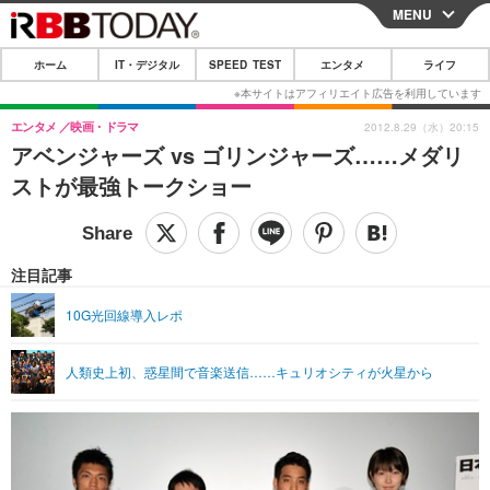
MENU
CLOSE
ホーム
IT・デジタル
SPEED TEST
エンタメ
ライフ
ホーム
IT・デジタル
エンタメ
映画・ドラマ
2012.8.29（水）20:15
アベンジャーズ vs ゴリンジャーズ……メダリ
IT・デジタルTOP
スマートフォン
SPEED TEST
ストが最強トークショー
ネタ
ガジェット・ツール
エンタメ
ショッピング
その他
エンタメTOP
映画・ドラマ
ライフ
注目記事
韓流・K-POP
韓国・芸能
ライフTOP
グルメ
リリース一覧
10G光回線導入レポ
音楽
スポーツ
ペット
ショッピング
プッシュ通知の停止方法
人類史上初、惑星間で音楽送信……キュリオシティが火星から
グラビア
ブログ
その他
ショッピング
その他