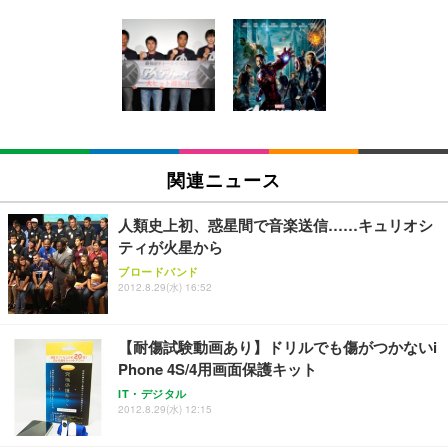
[EdoErgo] オフィスチェア 椅子 テレワーク 疲れな
EIZO ビジネス向けプレミアムモニター | FlexScan
Amazonベーシック ペットシーツ 薄型 レギュラー 1
い 跳ね上げ式アームレスト コンパクト 約105度ロッ
EV3240X-WT | 31.5型4K UHD・USB Type-C・ホワ
回使い捨て 無香料 ホワイト 300枚
キング pc 事務椅子 360度回転 座面昇降 強化ナイロ
イト
ン樹脂ベース 通気性メッシュ 在宅ワーク H-WY01
￥3,373
￥5,699
￥105,595
(黒網+黒枠+黒足)
EIZO ビジネス向けプレミアムモニター | FlexScan
SIHOO B100 オフィスチェア／デスクチェア メッシ
Amazonベーシック ペットシーツ 厚型 ワイド 42枚
EV2740X-WT | 27.0型4K UHD・USB Type-C・ホワ
ュチェア 人間工学 疲れない ブラック
x2袋(84枚) ホワイト(吸収面:ライトブルー)
関連ニュース
イト
￥27,999
￥3,234
￥109,572
人類史上初、惑星間で音楽送信……キュリオシ
ティが火星から
Sezlife オフィスチェア デスクチェア 疲れない テレ
【純正品】27"ゲーミングモニター DualSense 充電
ネオ・ルーライフ ネオ・オムツ L 中型犬用 26枚入
ブロードバンド
ワーク チェア 強化バックレスト 30度ロッキング機
2012.8.29(水) 16:52
フック付き（CFI-ZDM1J）
り 単品
能 人間工学 椅子 腰サポート 90度跳ね上げ式アーム
レスト 3Dヘッドレスト ハンガー付き 高反発クッシ
￥49,979
￥1,800
￥7,680
ョン PCチェア 通気性メッシュ ゲーミング/勉強/事
【耐傷試験動画あり】ドリルでも傷がつかないi
務用 おしゃれ パソコンチェア (ブラック)
Phone 4S/4用画面保護キット
Sezlife オフィスチェア デスクチェア 疲れない テレ
【整備済み品】Dell E2724HS 27インチ 液晶モニタ
Smart Basic(スマートベーシック) 【Amazon.co.jp
IT・デジタル
ワーク チェア 強化バックレスト 30度ロッキング機
ー フルHD（1920×1080）VA 非光沢 HDMI/DisplayP
限定】 Smart Basic アイリスオーヤマ ペットシーツ
2012.8.29(水) 12:15
能 人間工学 椅子 腰サポート 90度跳ね上げ式アーム
ort/VGA スピーカー内蔵 高さ調整 スイベル VESA対
超厚型 お徳用 ワイド 100枚入 (x 1) (ケース販売)
レスト 3Dヘッドレスト ハンガー付き 高反発クッシ
応 ComfortView ビジネス向け
￥7,680
￥15,800
￥3,670