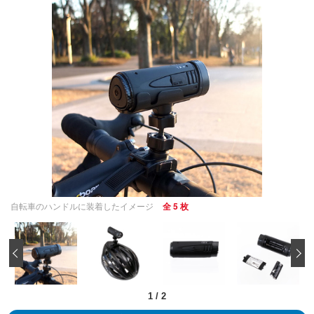
自転車のハンドルに装着したイメージ
全 5 枚
‹
1
/
2