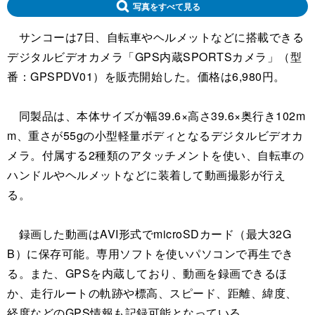
写真をすべて見る
サンコーは7日、自転車やヘルメットなどに搭載できる
デジタルビデオカメラ「GPS内蔵SPORTSカメラ」（型
番：GPSPDV01）を販売開始した。価格は6,980円。
同製品は、本体サイズが幅39.6×高さ39.6×奥行き102m
m、重さが55gの小型軽量ボディとなるデジタルビデオカ
メラ。付属する2種類のアタッチメントを使い、自転車の
ハンドルやヘルメットなどに装着して動画撮影が行え
る。
録画した動画はAVI形式でmicroSDカード（最大32G
B）に保存可能。専用ソフトを使いパソコンで再生でき
る。また、GPSを内蔵しており、動画を録画できるほ
か、走行ルートの軌跡や標高、スピード、距離、緯度、
経度などのGPS情報も記録可能となっている。