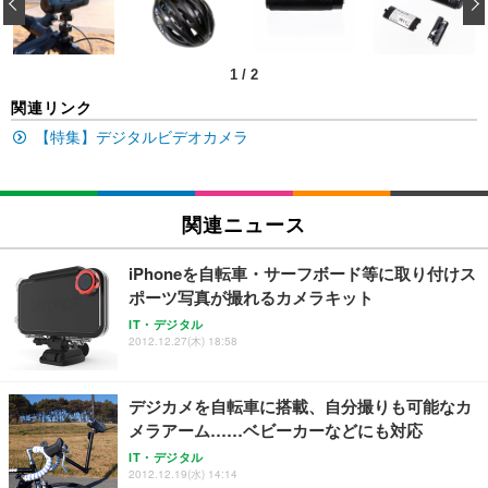
‹
キング pc 事務椅子 360度回転 座面昇降 強化ナイロ
イト
ン樹脂ベース 通気性メッシュ 在宅ワーク H-WY01
￥3,373
￥5,699
￥105,595
(黒網+黒枠+黒足)
1
/
2
EIZO ビジネス向けプレミアムモニター | FlexScan
SIHOO B100 オフィスチェア／デスクチェア メッシ
Amazonベーシック ペットシーツ 厚型 ワイド 42枚
関連リンク
EV2740X-WT | 27.0型4K UHD・USB Type-C・ホワ
ュチェア 人間工学 疲れない ブラック
x2袋(84枚) ホワイト(吸収面:ライトブルー)
イト
【特集】デジタルビデオカメラ
￥27,999
￥3,234
￥109,572
Sezlife オフィスチェア デスクチェア 疲れない テレ
関連ニュース
【純正品】27"ゲーミングモニター DualSense 充電
ネオ・ルーライフ ネオ・オムツ L 中型犬用 26枚入
ワーク チェア 強化バックレスト 30度ロッキング機
フック付き（CFI-ZDM1J）
り 単品
能 人間工学 椅子 腰サポート 90度跳ね上げ式アーム
iPhoneを自転車・サーフボード等に取り付けス
レスト 3Dヘッドレスト ハンガー付き 高反発クッシ
￥49,979
￥1,800
￥7,680
ポーツ写真が撮れるカメラキット
ョン PCチェア 通気性メッシュ ゲーミング/勉強/事
務用 おしゃれ パソコンチェア (ブラック)
IT・デジタル
2012.12.27(木) 18:58
Sezlife オフィスチェア デスクチェア 疲れない テレ
【整備済み品】Dell E2724HS 27インチ 液晶モニタ
Smart Basic(スマートベーシック) 【Amazon.co.jp
ワーク チェア 強化バックレスト 30度ロッキング機
ー フルHD（1920×1080）VA 非光沢 HDMI/DisplayP
限定】 Smart Basic アイリスオーヤマ ペットシーツ
能 人間工学 椅子 腰サポート 90度跳ね上げ式アーム
ort/VGA スピーカー内蔵 高さ調整 スイベル VESA対
超厚型 お徳用 ワイド 100枚入 (x 1) (ケース販売)
デジカメを自転車に搭載、自分撮りも可能なカ
レスト 3Dヘッドレスト ハンガー付き 高反発クッシ
応 ComfortView ビジネス向け
￥7,680
￥15,800
￥3,670
ョン PCチェア 通気性メッシュ ゲーミング/勉強/事
メラアーム……ベビーカーなどにも対応
務用 おしゃれ パソコンチェア (ホワイト)
IT・デジタル
ANDWINT オフィスチェア デスクチェア 肘なし メ
【MiniLED/24.5inch/280Hz/FHD】GRAPHT THE S
2012.12.19(水) 14:14
アイリスオーヤマ ペットシーツ 超厚型 お徳用 レギ