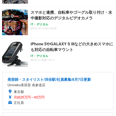
ッシュ 通気性 ランバーサポート付き 腰サポート ガ
HOOTER Gaming Monitor 24” Essential ゲーミン
ュラー 200枚入【Amazon.co.jp限定】
ス圧無段階昇降 360度回転 キャスター付き コンパク
グモニター QD 24.5インチ 1ms FHD 量子ドット 残
ト 幅52×奥行58.5×高さ84～96cm テレワーク 在宅
像低減 (3年保証 | 輝点保証 | 日本メーカー)
￥3,731
スマホと連携、自転車やゴーグル取り付け・水
￥4,139
￥34,980
勤務 ブラック
中撮影対応のデジタルビデオカメラ
IT・デジタル
2012.12.11(火) 13:03
iPhone 5やGALAXY S IIIなどの大きめスマホに
も対応の自転車マウント
IT・デジタル
2012.11.9(金) 12:11
美容師・スタイリスト/渋谷駅/社員募集/8月7日更新
Umineko美容室 表参道店
東京都
月給25万円～63万円
正社員