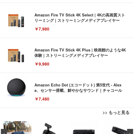
Amazon Fire TV Stick 4K Select | 4Kの高画質スト
リーミング | ストリーミングメディアプレイヤー
￥7,980
Amazon Fire TV Stick 4K Plus | 映画館のような4K
体験 | ストリーミングメディアプレイヤー
￥9,980
Amazon Echo Dot (エコードット) 第5世代 - Alex
a、センサー搭載、鮮やかなサウンド｜チャコール
￥7,480
>> もっと見る
[EdoErgo] オフィスチェア 椅子 テレワーク 疲れな
EIZO ビジネス向けプレミアムモニター | FlexScan
Amazonベーシック ペットシーツ 薄型 レギュラー 1
い 跳ね上げ式アームレスト コンパクト 約105度ロッ
EV3240X-WT | 31.5型4K UHD・USB Type-C・ホワ
回使い捨て 無香料 ホワイト 300枚