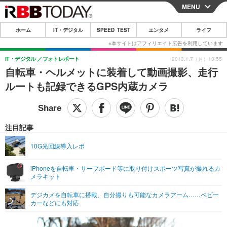
MENU
CLOSE
ホーム
IT・デジタル
SPEED TEST
エンタメ
ライフ
ホーム
IT・デジタル
IT・デジタル
フォトレポート
2013.1.7（月）13:55
自転車・ヘルメットに装着して動画撮影、走行
IT・デジタルTOP
スマートフォン
SPEED TEST
ルートも記録できるGPS内蔵カメラ
ネタ
ガジェット・ツール
エンタメ
ショッピング
その他
エンタメTOP
映画・ドラマ
ライフ
注目記事
韓流・K-POP
韓国・芸能
ライフTOP
グルメ
リリース一覧
10G光回線導入レポ
音楽
スポーツ
ペット
ショッピング
プッシュ通知の停止方法
iPhoneを自転車・サーフボード等に取り付けスポーツ写真が撮れるカ
メラキット
グラビア
ブログ
その他
デジカメを自転車に搭載、自分撮りも可能なカメラアーム……ベビー
ショッピング
その他
カーなどにも対応