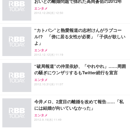
おいとの離婚問題で揺れた高岡蒼佑の2012年
Sezlife オフィスチェア デスクチェア 疲れない テレ
エンタメ
【純正品】27"ゲーミングモニター DualSense 充電
ネオ・ルーライフ ネオ・オムツ L 中型犬用 26枚入
ワーク チェア 強化バックレスト 30度ロッキング機
2012.12.26(水) 12:50
フック付き（CFI-ZDM1J）
り 単品
能 人間工学 椅子 腰サポート 90度跳ね上げ式アーム
レスト 3Dヘッドレスト ハンガー付き 高反発クッシ
￥49,979
￥1,800
￥7,680
ョン PCチェア 通気性メッシュ ゲーミング/勉強/事
“カトパン”と熱愛報道の志村けんがラブコー
務用 おしゃれ パソコンチェア (ブラック)
ル!? 「傍に居る女性が必要」「子供が欲しい
Sezlife オフィスチェア デスクチェア 疲れない テレ
【整備済み品】Dell E2724HS 27インチ 液晶モニタ
Smart Basic(スマートベーシック) 【Amazon.co.jp
よ」
ワーク チェア 強化バックレスト 30度ロッキング機
ー フルHD（1920×1080）VA 非光沢 HDMI/DisplayP
限定】 Smart Basic アイリスオーヤマ ペットシーツ
エンタメ
能 人間工学 椅子 腰サポート 90度跳ね上げ式アーム
ort/VGA スピーカー内蔵 高さ調整 スイベル VESA対
超厚型 お徳用 ワイド 100枚入 (x 1) (ケース販売)
2012.12.12(水) 11:19
レスト 3Dヘッドレスト ハンガー付き 高反発クッシ
応 ComfortView ビジネス向け
￥7,680
￥15,800
￥3,670
ョン PCチェア 通気性メッシュ ゲーミング/勉強/事
“破局報道”の仲里依紗、「やれやれ」……周囲
務用 おしゃれ パソコンチェア (ホワイト)
の騒ぎにウンザリするもTwitter続行を宣言
ANDWINT オフィスチェア デスクチェア 肘なし メ
【MiniLED/24.5inch/280Hz/FHD】GRAPHT THE S
アイリスオーヤマ ペットシーツ 超厚型 お徳用 レギ
エンタメ
ッシュ 通気性 ランバーサポート付き 腰サポート ガ
HOOTER Gaming Monitor 24” Essential ゲーミン
ュラー 200枚入【Amazon.co.jp限定】
2012.10.31(水) 11:07
ス圧無段階昇降 360度回転 キャスター付き コンパク
グモニター QD 24.5インチ 1ms FHD 量子ドット 残
ト 幅52×奥行58.5×高さ84～96cm テレワーク 在宅
像低減 (3年保証 | 輝点保証 | 日本メーカー)
￥3,731
￥4,139
￥34,980
勤務 ブラック
今井メロ、2度目の離婚を改めて報告……「私
には結婚が向いていなかった」
エンタメ
2012.9.19(水) 11:49