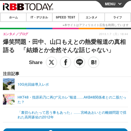
MENU
CLOSE
ホーム
IT・デジタル
SPEED TEST
エンタメ
ライフ
ホーム
IT・デジタル
エンタメ
ブログ
2013.1.7（月）18:44
爆笑問題・田中、山口もえとの熱愛報道の真相
IT・デジタルTOP
スマートフォン
SPEED TEST
語る 「結婚とか全然そんな話じゃない」
ネタ
ガジェット・ツール
エンタメ
ショッピング
その他
エンタメTOP
映画・ドラマ
ライフ
注目記事
韓流・K-POP
韓国・芸能
ライフTOP
グルメ
リリース一覧
10G光回線導入レポ
音楽
スポーツ
ペット
ショッピング
プッシュ通知の停止方法
HKT48・指原莉乃に再び“元カレ”報道……AKB48関係者との二股だっ
た？
グラビア
ブログ
その他
「裏切られたって思う事もあった」……宮崎あおいとの離婚問題で揺
ショッピング
その他
れた高岡蒼佑の2012年