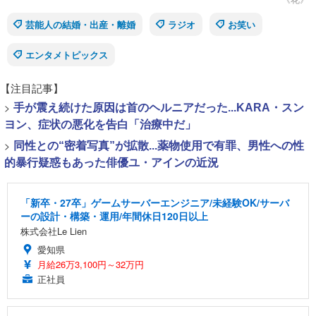
芸能人の結婚・出産・離婚
ラジオ
お笑い
エンタメトピックス
【注目記事】
>
手が震え続けた原因は首のヘルニアだった...KARA・スン
ヨン、症状の悪化を告白「治療中だ」
>
同性との“密着写真”が拡散...薬物使用で有罪、男性への性
的暴行疑惑もあった俳優ユ・アインの近況
「新卒・27卒」ゲームサーバーエンジニア/未経験OK/サーバ
ーの設計・構築・運用/年間休日120日以上
株式会社Le Lien
愛知県
月給26万3,100円～32万円
正社員