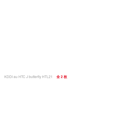
KDDI au HTC J butterfly HTL21
全 2 枚