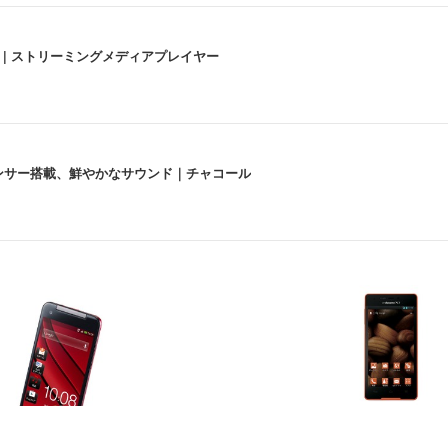
うな4K体験 | ストリーミングメディアプレイヤー
lexa、センサー搭載、鮮やかなサウンド｜チャコール
 跳ね上げ式アームレスト コンパクト 約105度ロッキング pc 事務椅子 360度
X-WT | 31.5型4K UHD・USB Type-C・ホワイト
い捨て 無香料 ホワイト 300枚
チェア 人間工学 疲れない ブラック
X-WT | 27.0型4K UHD・USB Type-C・ホワイト
(84枚) ホワイト(吸収面:ライトブルー)