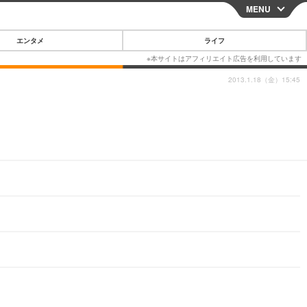
MENU
CLOSE
エンタメ
ライフ
2013.1.18（金）15:45
スマートフォン
ガジェット・ツール
その他
映画・ドラマ
韓国・芸能
グルメ
スポーツ
ショッピング
ブログ
その他