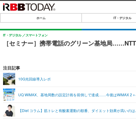
ホーム
IT・デジタル
ホーム
IT・デジタル
IT・デジタル
スマートフォン
［セミナー］携帯電話のグリーン基地局……NTTド
IT・デジタルTOP
SPEED TEST
ネタ
エンタメ
注目記事
ショッピング
エンタメTOP
ライフ
10G光回線導入レポ
韓流・K-POP
ライフTOP
リリース一覧
UQ WiMAX、基地局数の設定計画を前倒しで達成……今後はWiMAX 
音楽
ペット
プッシュ通知の停止方法
グラビア
その他
【Diet コラム】筋トレと有酸素運動の順番、ダイエット効果が高いの
ショッピング