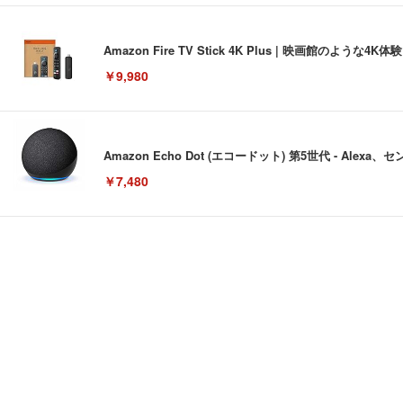
Amazon Fire TV Stick 4K Plus | 映画館のよ
￥9,980
Amazon Echo Dot (エコードット) 第5世代 - A
￥7,480
[EdoErgo] オフィスチェア 椅子 テレワーク 疲れない
EIZO ビジネス向けプレミアムモニター | FlexScan EV3240
Amazonベーシック ペットシーツ 薄型 レギュラー 1回使
(黒網+黒枠+黒足)
￥105,595
￥3,373
￥5,699
SIHOO B100 オフィスチェア／デスクチェア メッシュ
EIZO ビジネス向けプレミアムモニター | FlexScan EV2740
Amazonベーシック ペットシーツ 厚型 ワイド 42枚x2袋