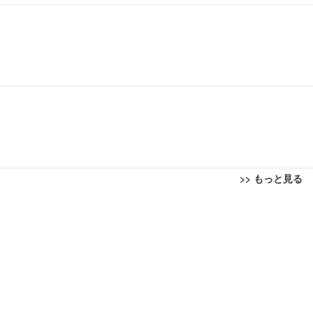
>> もっと見る
回転 座面昇降 強化ナイロン樹脂ベース 通気性メッシュ 在宅ワーク H-WY01