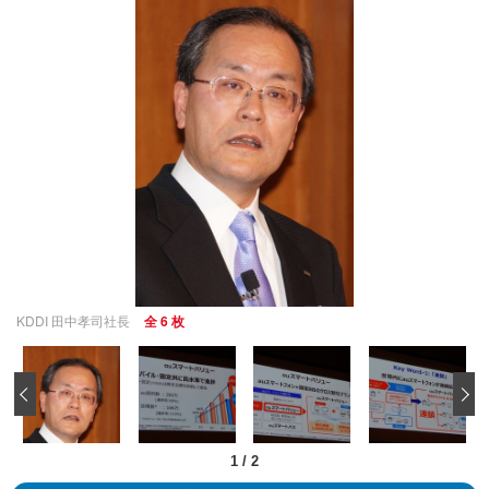
KDDI 田中孝司社長
全 6 枚
‹
1
/
2