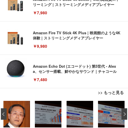
リーミング | ストリーミングメディアプレイヤー
￥7,980
Amazon Fire TV Stick 4K Plus | 映画館のような4K
体験 | ストリーミングメディアプレイヤー
￥9,980
Amazon Echo Dot (エコードット) 第5世代 - Alex
a、センサー搭載、鮮やかなサウンド｜チャコール
￥7,480
>> もっと見る
[EdoErgo] オフィスチェア 椅子 テレワーク 疲れな
EIZO ビジネス向けプレミアムモニター | FlexScan
Amazonベーシック ペットシーツ 薄型 レギュラー 1
い 跳ね上げ式アームレスト コンパクト 約105度ロッ
EV3240X-WT | 31.5型4K UHD・USB Type-C・ホワ
‹
回使い捨て 無香料 ホワイト 300枚
キング pc 事務椅子 360度回転 座面昇降 強化ナイロ
イト
ン樹脂ベース 通気性メッシュ 在宅ワーク H-WY01
￥3,373
￥5,699
￥105,595
(黒網+黒枠+黒足)