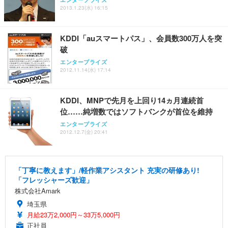
2013.1.23(水) 16:15
KDDI「auスマートパス」、会員数300万人を突
破
エンタープライズ
2012.11.14(水) 17:14
KDDI、MNPで先月を上回り14ヵ月連続首
位……純増数ではソフトバンクが首位を維持
エンタープライズ
2012.12.7(金) 20:41
「丁寧に教えます」/軽作業アシスタント 充実の研修あり!
「フレッシャーズ歓迎」
株式会社Amark
埼玉県
月給23万2,000円～33万5,000円
正社員