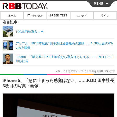
MENU
CLOSE
ホーム
IT・デジタル
SPEED TEST
エンタメ
ライフ
ホーム
注目記事
IT・デジタル
10G光回線導入レポ
IT・デジタルTOP
スマートフォン
SPEED TEST
アップル、2013年度第1四半期は過去最高の業績……4,780万台のiPh
oneを販売
ネタ
ガジェット・ツール
エンタメ
iPhone、「販売数の2〜3割程度なら導入はありえる」……NTTドコモ
ショッピング
その他
加藤社長
エンタメTOP
映画・ドラマ
ライフ
韓流・K-POP
韓国・芸能
ライフTOP
グルメ
リリース一覧
iPhone 5、「急に止まった感覚はない」……KDDI田中社長
音楽
スポーツ
ペット
ショッピング
3枚目の写真・画像
プッシュ通知の停止方法
グラビア
ブログ
その他
ショッピング
その他