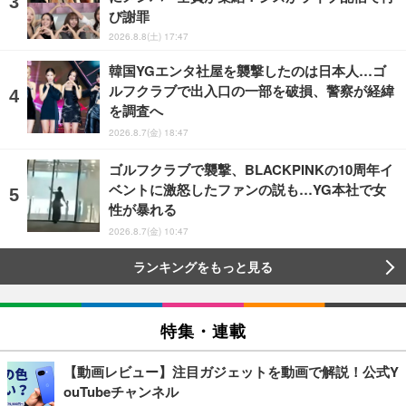
び謝罪
2026.8.8(土) 17:47
韓国YGエンタ社屋を襲撃したのは日本人…ゴ
ルフクラブで出入口の一部を破損、警察が経緯
を調査へ
2026.8.7(金) 18:47
ゴルフクラブで襲撃、BLACKPINKの10周年イ
ベントに激怒したファンの説も…YG本社で女
性が暴れる
2026.8.7(金) 10:47
ランキングをもっと見る
特集・連載
【動画レビュー】注目ガジェットを動画で解説！公式Y
ouTubeチャンネル