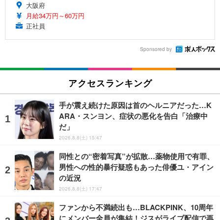
大阪府
月給34万円～60万円
正社員
Sponsored by
アクセスランキング
手が震え続けた原因は首のヘルニアだった…K
ARA・スンヨン、症状の悪化を告白「治療中
だ」
2026.8.8(土) 15:47
同性との“密着写真”が拡散…薬物使用で有罪、
男性への性的暴行疑惑もあった俳優ユ・アイン
の近況
2026.8.8(土) 17:47
ファンから不満続出も…BLACKPINK、10周年
にメンバー全員が集結！ジスがライブ配信で再