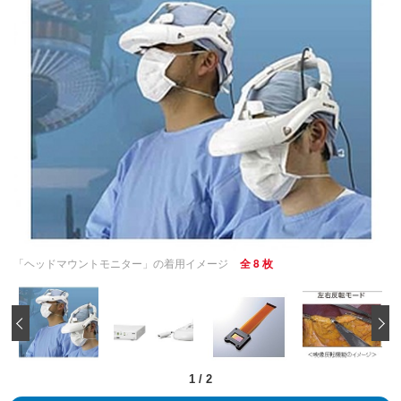
「ヘッドマウントモニター」の着用イメージ
全 8 枚
‹
1
/
2