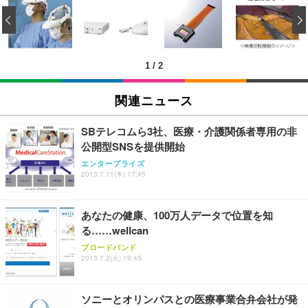
Amazonベーシック ペットシーツ 薄型 レギュラー 1
い 跳ね上げ式アームレスト コンパクト 約105度ロッ
EV3240X-WT | 31.5型4K UHD・USB Type-C・ホワ
‹
回使い捨て 無香料 ホワイト 300枚
キング pc 事務椅子 360度回転 座面昇降 強化ナイロ
イト
ン樹脂ベース 通気性メッシュ 在宅ワーク H-WY01
￥3,373
￥5,699
￥105,595
(黒網+黒枠+黒足)
1
/
2
EIZO ビジネス向けプレミアムモニター | FlexScan
SIHOO B100 オフィスチェア／デスクチェア メッシ
Amazonベーシック ペットシーツ 厚型 ワイド 42枚
EV2740X-WT | 27.0型4K UHD・USB Type-C・ホワ
ュチェア 人間工学 疲れない ブラック
x2袋(84枚) ホワイト(吸収面:ライトブルー)
関連ニュース
イト
￥27,999
￥3,234
￥109,572
SBテレコムら3社、医療・介護関係者専用の非
公開型SNSを提供開始
Sezlife オフィスチェア デスクチェア 疲れない テレ
【純正品】27"ゲーミングモニター DualSense 充電
ネオ・ルーライフ ネオ・オムツ L 中型犬用 26枚入
エンタープライズ
ワーク チェア 強化バックレスト 30度ロッキング機
フック付き（CFI-ZDM1J）
り 単品
2013.7.11(木) 17:45
能 人間工学 椅子 腰サポート 90度跳ね上げ式アーム
レスト 3Dヘッドレスト ハンガー付き 高反発クッシ
￥49,979
￥1,800
￥7,680
ョン PCチェア 通気性メッシュ ゲーミング/勉強/事
あなたの健康、100万人データで位置を知
務用 おしゃれ パソコンチェア (ブラック)
る……wellcan
Sezlife オフィスチェア デスクチェア 疲れない テレ
【整備済み品】Dell E2724HS 27インチ 液晶モニタ
Smart Basic(スマートベーシック) 【Amazon.co.jp
ブロードバンド
ワーク チェア 強化バックレスト 30度ロッキング機
ー フルHD（1920×1080）VA 非光沢 HDMI/DisplayP
限定】 Smart Basic アイリスオーヤマ ペットシーツ
2013.7.2(火) 19:45
能 人間工学 椅子 腰サポート 90度跳ね上げ式アーム
ort/VGA スピーカー内蔵 高さ調整 スイベル VESA対
超厚型 お徳用 ワイド 100枚入 (x 1) (ケース販売)
レスト 3Dヘッドレスト ハンガー付き 高反発クッシ
応 ComfortView ビジネス向け
￥7,680
￥15,800
￥3,670
ョン PCチェア 通気性メッシュ ゲーミング/勉強/事
ソニーとオリンパスとの医療事業合弁会社が発
務用 おしゃれ パソコンチェア (ホワイト)