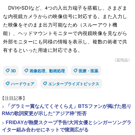
DVIやSDIなど、4つの入出力端子を搭載し、さまざま
な内視鏡カメラからの映像信号に対応する。また入力し
た映像をそのまま出力可能なため（スルーアウト機
能）、ヘッドマウントモニターで内視鏡映像を見ながら
外部モニターにも同様の情報を表示し、複数の術者で共
有するといった用途に対応できる。
《冨岡晶》
3D
画像処理、動画処理
医療・医薬
ハードウェア
エンタープライズトピックス
【注目記事】
>
「グラミー賞なんてくそくらえ」BTSファンが掲げた怒り
RMの歌詞変更が示した“アジア枠”拒否
>
FRIDAYが熱愛スクープ予告!大河女優とシンガーソングラ
イター組み合わせにネットで憶測広がる