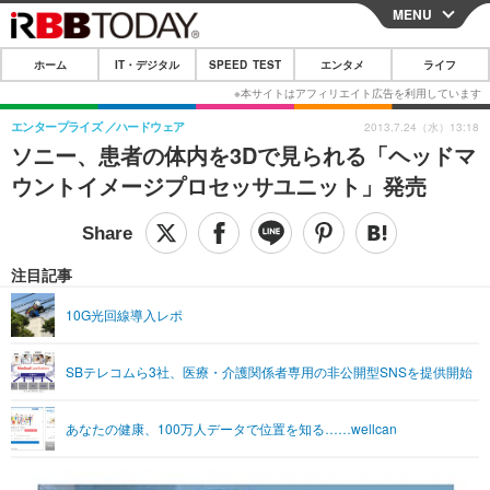
MENU
CLOSE
ホーム
IT・デジタル
SPEED TEST
エンタメ
ライフ
ホーム
IT・デジタル
エンタープライズ
ハードウェア
2013.7.24（水）13:18
ソニー、患者の体内を3Dで見られる「ヘッドマ
IT・デジタルTOP
スマートフォン
SPEED TEST
ウントイメージプロセッサユニット」発売
ネタ
ガジェット・ツール
エンタメ
ショッピング
その他
エンタメTOP
映画・ドラマ
ライフ
注目記事
韓流・K-POP
韓国・芸能
ライフTOP
グルメ
リリース一覧
10G光回線導入レポ
音楽
スポーツ
ペット
ショッピング
プッシュ通知の停止方法
SBテレコムら3社、医療・介護関係者専用の非公開型SNSを提供開始
グラビア
ブログ
その他
ショッピング
その他
あなたの健康、100万人データで位置を知る……wellcan