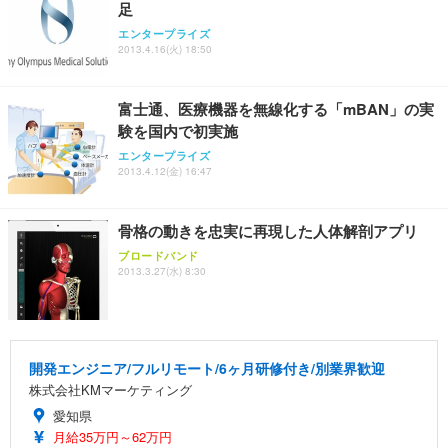
足
ANDWINT オフィスチェア デスクチェア 肘なし メ
【MiniLED/24.5inch/280Hz/FHD】GRAPHT THE S
アイリスオーヤマ ペットシーツ 超厚型 お徳用 レギ
ッシュ 通気性 ランバーサポート付き 腰サポート ガ
HOOTER Gaming Monitor 24” Essential ゲーミン
エンタープライズ
ュラー 200枚入【Amazon.co.jp限定】
ス圧無段階昇降 360度回転 キャスター付き コンパク
グモニター QD 24.5インチ 1ms FHD 量子ドット 残
2013.4.16(火) 18:50
ト 幅52×奥行58.5×高さ84～96cm テレワーク 在宅
像低減 (3年保証 | 輝点保証 | 日本メーカー)
￥3,731
￥4,139
￥34,980
勤務 ブラック
富士通、医療機器を無線化する「mBAN」の実
験を国内で初実施
エンタープライズ
2013.4.12(金) 16:47
骨格の動きを忠実に再現した人体解剖アプリ
ブロードバンド
2013.3.27(水) 8:30
開発エンジニア/フルリモート/6ヶ月研修付き/別業界歓迎
株式会社KMマーケティング
愛知県
月給35万円～62万円