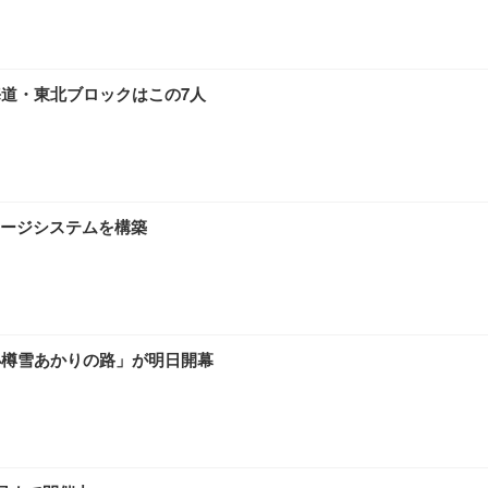
ワーク チェア 強化バックレスト 30度ロッキング機能 人間工学 椅子 腰サポー
付き（CFI-ZDM1J）
品
 おしゃれ パソコンチェア (ブラック)
海道・東北ブロックはこの7人
ワーク チェア 強化バックレスト 30度ロッキング機能 人間工学 椅子 腰サポー
D（1920×1080）VA 非光沢 HDMI/DisplayPort/VGA スピーカー内蔵 
限定】 Smart Basic アイリスオーヤマ ペットシーツ 超厚型 お徳用 ワイド 100枚入 
 おしゃれ パソコンチェア (ホワイト)
ージシステムを構築
 通気性 ランバーサポート付き 腰サポート ガス圧無段階昇降 360度回転 キャス
SHOOTER Gaming Monitor 24” Essential ゲーミングモニター QD 24.5
0枚入【Amazon.co.jp限定】
小樽雪あかりの路」が明日開幕