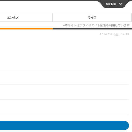
MENU
CLOSE
エンタメ
ライフ
2014.5.9（金）14:25
スマートフォン
ガジェット・ツール
その他
映画・ドラマ
韓国・芸能
グルメ
スポーツ
ショッピング
ブログ
その他