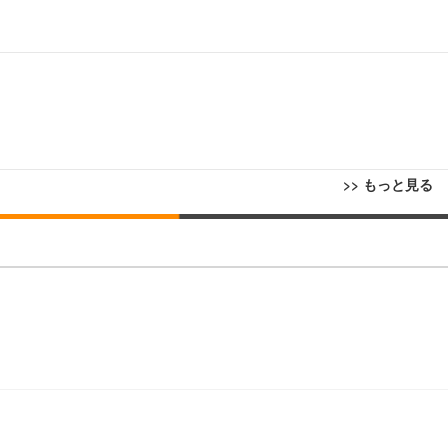
>> もっと見る
回転 座面昇降 強化ナイロン樹脂ベース 通気性メッシュ 在宅ワーク H-WY01