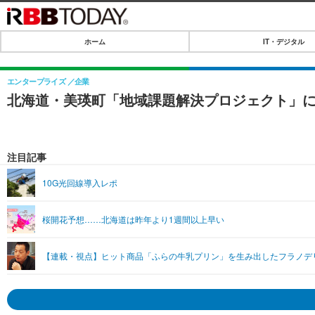
ホーム
IT・デジタル
ホーム
IT・デジタル
エンタープライズ
企業
北海道・美瑛町「地域課題解決プロジェクト」
IT・デジタルTOP
SPEED TEST
ネタ
エンタメ
注目記事
ショッピング
エンタメTOP
ライフ
10G光回線導入レポ
韓流・K-POP
ライフTOP
リリース一覧
桜開花予想……北海道は昨年より1週間以上早い
音楽
ペット
プッシュ通知の停止方法
グラビア
その他
【連載・視点】ヒット商品「ふらの牛乳プリン」を生み出したフラノデ
ショッピング