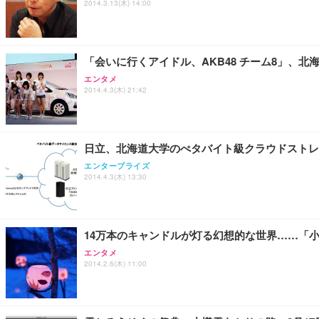
2014.3.13(木) 14:00
Sezlife オフィスチェア デスクチェア 疲れない テレ
【純正品】27"ゲーミングモニター DualSense 充電フック
ネオ・ルーライフ ネオ・オムツ L 中型犬用 26枚入り 単
ション PCチェア 通気性メッシュ ゲーミング/勉強/事務用
￥49,979
￥1,800
￥7,680
「会いに行くアイドル、AKB48 チーム8」、北
エンタメ
2014.4.3(木) 21:42
Sezlife オフィスチェア デスクチェア 疲れない テレ
【整備済み品】Dell E2724HS 27インチ 液晶モニター フルH
Smart Basic(スマートベーシック) 【Amazon.co.jp
ション PCチェア 通気性メッシュ ゲーミング/勉強/事務用
￥15,800
￥3,670
￥7,680
日立、北海道大学のぺタバイト級クラウドストレ
エンタープライズ
2014.4.3(木) 13:30
ANDWINT オフィスチェア デスクチェア 肘なし メッシュ
【MiniLED/24.5inch/280Hz/FHD】GRAPHT THE 
アイリスオーヤマ ペットシーツ 超厚型 お徳用 レギュラー 20
勤務 ブラック
￥34,980
￥3,731
￥4,139
14万本のキャンドルが灯る幻想的な世界……「
エンタメ
2014.2.6(木) 11:00