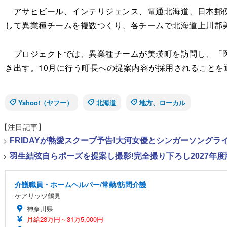
アサヒビール、インテリジェンス、電通北海道、日本郵便
して異業種チームを複数つくり、各チームで北海道上川郡
プロジェクトでは、異業種チームが美瑛町を訪問し、「医
き出す。10月に行う町長への提案内容が採用されることを
Yahoo!（ヤフー）
北海道
地方、ローカル
【注目記事】
>
FRIDAYが熱愛スクープ予告!大河女優とシンガーソング
>
羽生結弦自らポーズを提案し撮影!完全撮り下ろし2027年度
介護職員・ホームヘルパー/常勤/訪問介護
ケアリッツ鶴見
神奈川県
月給28万円～31万5,000円