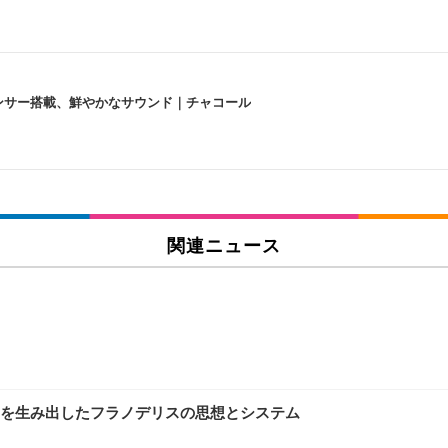
lexa、センサー搭載、鮮やかなサウンド｜チャコール
 跳ね上げ式アームレスト コンパクト 約105度ロッキング pc 事務椅子 360度
X-WT | 31.5型4K UHD・USB Type-C・ホワイト
い捨て 無香料 ホワイト 300枚
関連ニュース
チェア 人間工学 疲れない ブラック
X-WT | 27.0型4K UHD・USB Type-C・ホワイト
(84枚) ホワイト(吸収面:ライトブルー)
を生み出したフラノデリスの思想とシステム