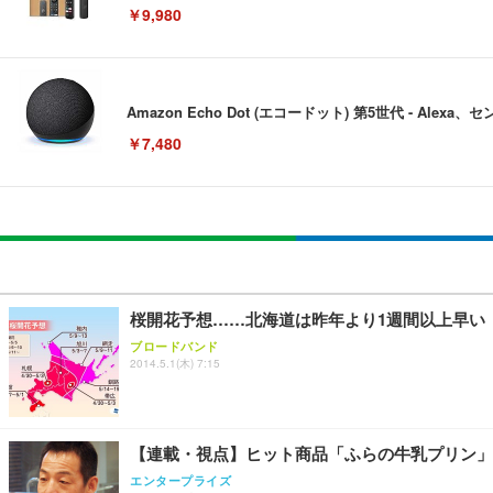
￥9,980
Amazon Echo Dot (エコードット) 第5世代 - A
￥7,480
[EdoErgo] オフィスチェア 椅子 テレワーク 疲れない
EIZO ビジネス向けプレミアムモニター | FlexScan EV3240
Amazonベーシック ペットシーツ 薄型 レギュラー 1回使
(黒網+黒枠+黒足)
￥105,595
￥3,373
￥5,699
桜開花予想……北海道は昨年より1週間以上早い
ブロードバンド
2014.5.1(木) 7:15
SIHOO B100 オフィスチェア／デスクチェア メッシュ
EIZO ビジネス向けプレミアムモニター | FlexScan EV2740
Amazonベーシック ペットシーツ 厚型 ワイド 42枚x2袋
￥27,999
￥109,572
￥3,234
【連載・視点】ヒット商品「ふらの牛乳プリン」
エンタープライズ