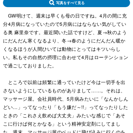
写真をすべて見る
GW明けて、週末は早くも母の日ですね。4月の間に充
分4月病になっていたので5月病にはならない気がしてい
る奥 麻里奈です。最近聞いた話ですけど、夏→秋のよう
にだんだん寒くなるより、冬→春のようにだんだん暖か
くなるほうが人間ひいては動物にとってはキツいらし
い。私もその自然の摂理に合わせて4月はローテンション
で過ごしておりました。
ところで以前は頻繁に通っていたけど今は一切手を出
さないようにしているものがありまして……。それは、
マッサージ屋。会社員時代、5月病みたいに「なんかしん
どい…」ってなったり「もう嫌だ～!!」ってなったりした
ときの「これさえ飲めば大丈夫」みたいな感じで「あそ
こに行けば何とかなる」という精神安定剤にしてまし
た。週末、マッサージ屋のベッドに飛び込みに行くのを