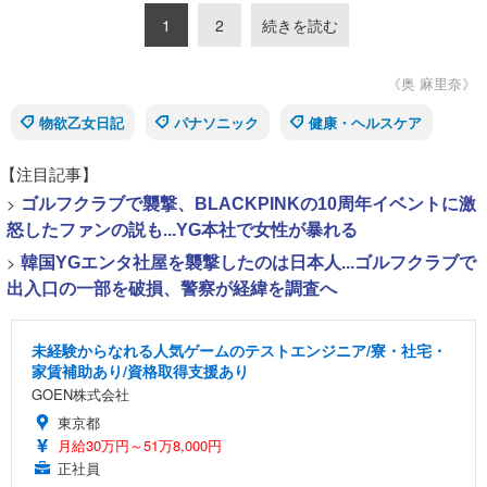
1
2
続きを読む
《奥 麻里奈》
物欲乙女日記
パナソニック
健康・ヘルスケア
【注目記事】
>
ゴルフクラブで襲撃、BLACKPINKの10周年イベントに激
怒したファンの説も...YG本社で女性が暴れる
>
韓国YGエンタ社屋を襲撃したのは日本人...ゴルフクラブで
出入口の一部を破損、警察が経緯を調査へ
未経験からなれる人気ゲームのテストエンジニア/寮・社宅・
家賃補助あり/資格取得支援あり
GOEN株式会社
東京都
月給30万円～51万8,000円
正社員