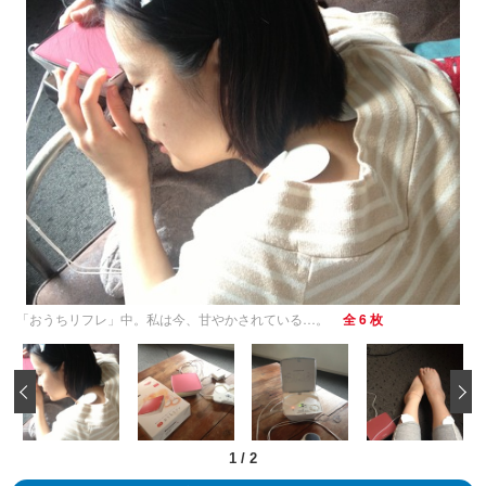
「おうちリフレ」中。私は今、甘やかされている…。
全 6 枚
‹
1
/
2