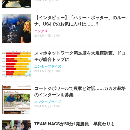
【インタビュー】「ハリー・ポッター」のルー
ナ、USJでのお気に入りは……？
エンタメ
2014.5.4(日) 12:00
スマホネットワーク満足度を大規模調査、ドコ
モが総合トップに
エンタープライズ
2014.5.7(水) 15:00
コートジボワールで農家と対話……カカオ栽培
のインターンを募集
エンタープライズ
2014.5.7(水) 17:00
TEAM NACSが60分1発勝負、早変わりも