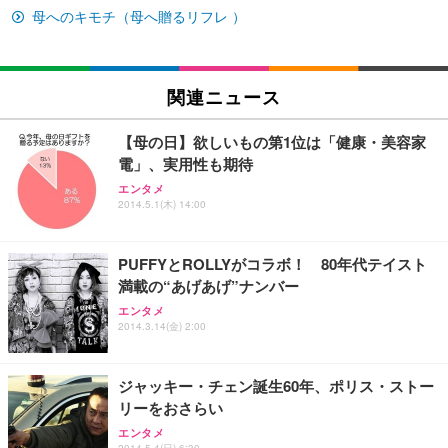
￥27,999
￥3,234
￥109,572
母へのキモチ（母へ贈るリフレ ）
Sezlife オフィスチェア デスクチェア 疲れない テレ
【純正品】27"ゲーミングモニター DualSense 充電
ネオ・ルーライフ ネオ・オムツ L 中型犬用 26枚入
ワーク チェア 強化バックレスト 30度ロッキング機
フック付き（CFI-ZDM1J）
り 単品
関連ニュース
能 人間工学 椅子 腰サポート 90度跳ね上げ式アーム
レスト 3Dヘッドレスト ハンガー付き 高反発クッシ
￥49,979
￥1,800
￥7,680
ョン PCチェア 通気性メッシュ ゲーミング/勉強/事
【母の日】欲しいもの第1位は「健康・美容家
務用 おしゃれ パソコンチェア (ブラック)
電」、実用性も期待
Sezlife オフィスチェア デスクチェア 疲れない テレ
【整備済み品】Dell E2724HS 27インチ 液晶モニタ
Smart Basic(スマートベーシック) 【Amazon.co.jp
エンタメ
ワーク チェア 強化バックレスト 30度ロッキング機
ー フルHD（1920×1080）VA 非光沢 HDMI/DisplayP
限定】 Smart Basic アイリスオーヤマ ペットシーツ
2014.5.1(木) 14:00
能 人間工学 椅子 腰サポート 90度跳ね上げ式アーム
ort/VGA スピーカー内蔵 高さ調整 スイベル VESA対
超厚型 お徳用 ワイド 100枚入 (x 1) (ケース販売)
レスト 3Dヘッドレスト ハンガー付き 高反発クッシ
応 ComfortView ビジネス向け
￥7,680
￥15,800
￥3,670
ョン PCチェア 通気性メッシュ ゲーミング/勉強/事
PUFFYとROLLYがコラボ！ 80年代テイスト
務用 おしゃれ パソコンチェア (ホワイト)
満載の“あげあげ”ナンバー
ANDWINT オフィスチェア デスクチェア 肘なし メ
【MiniLED/24.5inch/280Hz/FHD】GRAPHT THE S
アイリスオーヤマ ペットシーツ 超厚型 お徳用 レギ
エンタメ
ッシュ 通気性 ランバーサポート付き 腰サポート ガ
HOOTER Gaming Monitor 24” Essential ゲーミン
ュラー 200枚入【Amazon.co.jp限定】
2014.3.14(金) 2:00
ス圧無段階昇降 360度回転 キャスター付き コンパク
グモニター QD 24.5インチ 1ms FHD 量子ドット 残
ト 幅52×奥行58.5×高さ84～96cm テレワーク 在宅
像低減 (3年保証 | 輝点保証 | 日本メーカー)
￥3,731
￥4,139
￥34,980
勤務 ブラック
ジャッキー・チェン誕生60年、ポリス・ストー
リーをおさらい
エンタメ
2014.5.4(日) 6:30