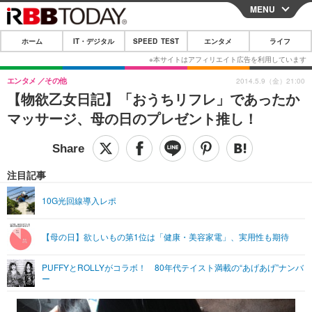
MENU
CLOSE
ホーム
IT・デジタル
SPEED TEST
エンタメ
ライフ
ホーム
IT・デジタル
エンタメ
その他
2014.5.9（金）21:00
【物欲乙女日記】「おうちリフレ」であったか
IT・デジタルTOP
スマートフォン
SPEED TEST
マッサージ、母の日のプレゼント推し！
ネタ
ガジェット・ツール
エンタメ
ショッピング
その他
エンタメTOP
映画・ドラマ
ライフ
注目記事
韓流・K-POP
韓国・芸能
ライフTOP
グルメ
リリース一覧
10G光回線導入レポ
音楽
スポーツ
ペット
ショッピング
プッシュ通知の停止方法
【母の日】欲しいもの第1位は「健康・美容家電」、実用性も期待
グラビア
ブログ
その他
PUFFYとROLLYがコラボ！ 80年代テイスト満載の“あげあげ”ナンバ
ショッピング
その他
ー