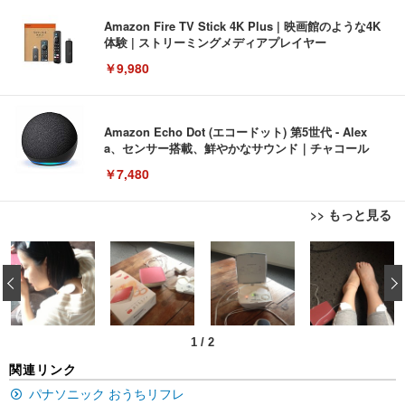
Amazon Fire TV Stick 4K Plus | 映画館のような4K
体験 | ストリーミングメディアプレイヤー
￥9,980
Amazon Echo Dot (エコードット) 第5世代 - Alex
a、センサー搭載、鮮やかなサウンド｜チャコール
￥7,480
>> もっと見る
[EdoErgo] オフィスチェア 椅子 テレワーク 疲れな
EIZO ビジネス向けプレミアムモニター | FlexScan
Amazonベーシック ペットシーツ 薄型 レギュラー 1
い 跳ね上げ式アームレスト コンパクト 約105度ロッ
EV3240X-WT | 31.5型4K UHD・USB Type-C・ホワ
‹
回使い捨て 無香料 ホワイト 300枚
キング pc 事務椅子 360度回転 座面昇降 強化ナイロ
イト
ン樹脂ベース 通気性メッシュ 在宅ワーク H-WY01
￥3,373
￥5,699
￥105,595
(黒網+黒枠+黒足)
1
/
2
EIZO ビジネス向けプレミアムモニター | FlexScan
SIHOO B100 オフィスチェア／デスクチェア メッシ
Amazonベーシック ペットシーツ 厚型 ワイド 42枚
関連リンク
EV2740X-WT | 27.0型4K UHD・USB Type-C・ホワ
ュチェア 人間工学 疲れない ブラック
x2袋(84枚) ホワイト(吸収面:ライトブルー)
イト
パナソニック おうちリフレ