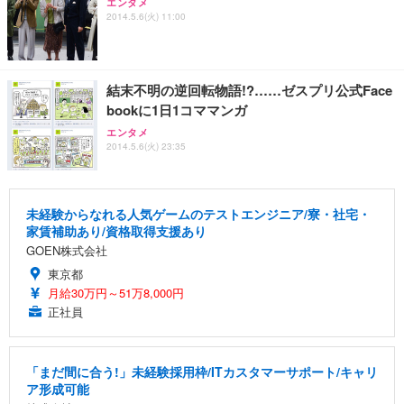
エンタメ
2014.5.6(火) 11:00
結末不明の逆回転物語!?……ゼスプリ公式Face
bookに1日1コママンガ
エンタメ
2014.5.6(火) 23:35
未経験からなれる人気ゲームのテストエンジニア/寮・社宅・
家賃補助あり/資格取得支援あり
GOEN株式会社
東京都
月給30万円～51万8,000円
正社員
「まだ間に合う!」未経験採用枠/ITカスタマーサポート/キャリ
ア形成可能