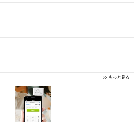
>> もっと見る
回転 座面昇降 強化ナイロン樹脂ベース 通気性メッシュ 在宅ワーク H-WY01