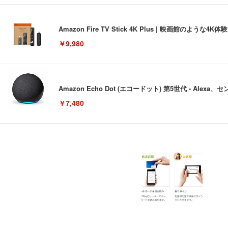
Amazon Fire TV Stick 4K Plus | 映画館のよ
￥9,980
Amazon Echo Dot (エコードット) 第5世代 - A
￥7,480
[EdoErgo] オフィスチェア 椅子 テレワーク 疲れない
EIZO ビジネス向けプレミアムモニター | FlexScan EV3240
Amazonベーシック ペットシーツ 薄型 レギュラー 1回使
(黒網+黒枠+黒足)
￥105,595
￥3,373
￥5,699
SIHOO B100 オフィスチェア／デスクチェア メッシュ
EIZO ビジネス向けプレミアムモニター | FlexScan EV2740
Amazonベーシック ペットシーツ 厚型 ワイド 42枚x2袋