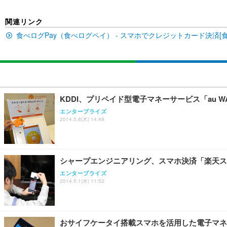
￥27,999
￥109,572
￥3,234
関連リンク
食べログPay（食べログペイ） - スマホでクレジットカード決済[
Sezlife オフィスチェア デスクチェア 疲れない テレ
【純正品】27"ゲーミングモニター DualSense 充電フック
ネオ・ルーライフ ネオ・オムツ L 中型犬用 26枚入り 単
ション PCチェア 通気性メッシュ ゲーミング/勉強/事務用
￥49,979
￥1,800
￥7,680
KDDI、プリペイド型電子マネーサービス「au W
Sezlife オフィスチェア デスクチェア 疲れない テレ
【整備済み品】Dell E2724HS 27インチ 液晶モニター フルH
Smart Basic(スマートベーシック) 【Amazon.co.jp
エンタープライズ
ション PCチェア 通気性メッシュ ゲーミング/勉強/事務用
2014.5.8(木) 14:49
￥15,800
￥3,670
￥7,680
シャープエンジニアリング、スマホ決済「楽天ス
ANDWINT オフィスチェア デスクチェア 肘なし メッシュ
【MiniLED/24.5inch/280Hz/FHD】GRAPHT THE 
アイリスオーヤマ ペットシーツ 超厚型 お徳用 レギュラー 20
勤務 ブラック
エンタープライズ
2014.5.1(木) 11:52
￥34,980
￥3,731
￥4,139
おサイフケータイ搭載スマホを活用した電子マネー