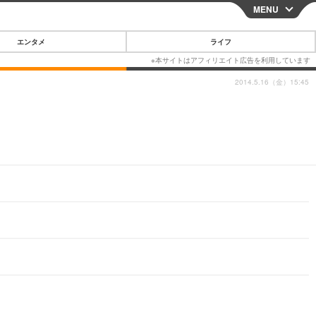
MENU
CLOSE
エンタメ
ライフ
2014.5.16（金）15:45
スマートフォン
ガジェット・ツール
その他
映画・ドラマ
韓国・芸能
グルメ
スポーツ
ショッピング
ブログ
その他