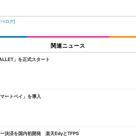
食べログ]
ワーク チェア 強化バックレスト 30度ロッキング機能 人間工学 椅子 腰サポー
付き（CFI-ZDM1J）
品
 おしゃれ パソコンチェア (ブラック)
関連ニュース
ALLET」を正式スタート
ワーク チェア 強化バックレスト 30度ロッキング機能 人間工学 椅子 腰サポー
D（1920×1080）VA 非光沢 HDMI/DisplayPort/VGA スピーカー内蔵 
限定】 Smart Basic アイリスオーヤマ ペットシーツ 超厚型 お徳用 ワイド 100枚入 
 おしゃれ パソコンチェア (ホワイト)
マートペイ」を導入
 通気性 ランバーサポート付き 腰サポート ガス圧無段階昇降 360度回転 キャス
SHOOTER Gaming Monitor 24” Essential ゲーミングモニター QD 24.5
0枚入【Amazon.co.jp限定】
決済を国内初開発 楽天EdyとTFPS