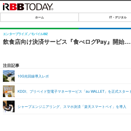
ホーム
IT・デジタル
ホーム
IT・デジタル
エンタープライズ
モバイルBIZ
飲食店向け決済サービス『食べログPay』開始…
IT・デジタルTOP
SPEED TEST
ネタ
エンタメ
注目記事
ショッピング
エンタメTOP
ライフ
10G光回線導入レポ
韓流・K-POP
ライフTOP
リリース一覧
KDDI、プリペイド型電子マネーサービス「au WALLET」を正式スター
音楽
ペット
プッシュ通知の停止方法
グラビア
その他
シャープエンジニアリング、スマホ決済「楽天スマートペイ」を導入
ショッピング