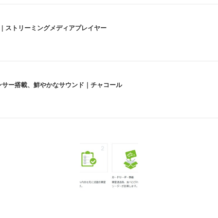
うな4K体験 | ストリーミングメディアプレイヤー
lexa、センサー搭載、鮮やかなサウンド｜チャコール
 跳ね上げ式アームレスト コンパクト 約105度ロッキング pc 事務椅子 360度
X-WT | 31.5型4K UHD・USB Type-C・ホワイト
い捨て 無香料 ホワイト 300枚
チェア 人間工学 疲れない ブラック
X-WT | 27.0型4K UHD・USB Type-C・ホワイト
(84枚) ホワイト(吸収面:ライトブルー)