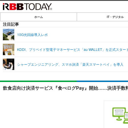
ホーム
IT・デジタル
ホーム
注目記事
IT・デジタル
10G光回線導入レポ
IT・デジタルTOP
SPEED TEST
KDDI、プリペイド型電子マネーサービス「au WALLET」を正式スター
ネタ
エンタメ
シャープエンジニアリング、スマホ決済「楽天スマートペイ」を導入
ショッピング
エンタメTOP
ライフ
韓流・K-POP
ライフTOP
リリース一覧
飲食店向け決済サービス『食べログPay』開始……決済手数料
音楽
ペット
プッシュ通知の停止方法
グラビア
その他
ショッピング