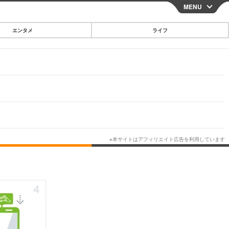
MENU
CLOSE
エンタメ
ライフ
スマートフォン
ガジェット・ツール
その他
映画・ドラマ
韓国・芸能
グルメ
スポーツ
ショッピング
ブログ
その他