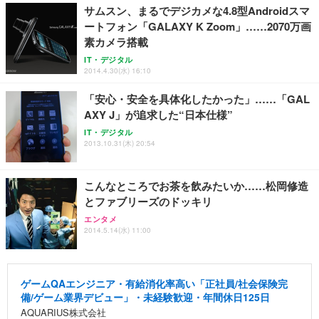
サムスン、まるでデジカメな4.8型Androidスマ
ートフォン「GALAXY K Zoom」……2070万画
素カメラ搭載
IT・デジタル
2014.4.30(水) 16:10
「安心・安全を具体化したかった」……「GAL
AXY J」が追求した“日本仕様”
IT・デジタル
2013.10.31(木) 20:54
こんなところでお茶を飲みたいか……松岡修造
とファブリーズのドッキリ
エンタメ
2014.5.14(水) 11:00
ゲームQAエンジニア・有給消化率高い「正社員/社会保険完
備/ゲーム業界デビュー」・未経験歓迎・年間休日125日
AQUARIUS株式会社