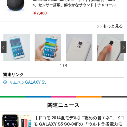
a、センサー搭載、鮮やかなサウンド｜チャコール
￥7,480
>> もっと見る
[EdoErgo] オフィスチェア 椅子 テレワーク 疲れな
EIZO ビジネス向けプレミアムモニター | FlexScan
Amazonベーシック ペットシーツ 薄型 レギュラー 1
い 跳ね上げ式アームレスト コンパクト 約105度ロッ
EV3240X-WT | 31.5型4K UHD・USB Type-C・ホワ
‹
回使い捨て 無香料 ホワイト 300枚
キング pc 事務椅子 360度回転 座面昇降 強化ナイロ
イト
ン樹脂ベース 通気性メッシュ 在宅ワーク H-WY01
￥3,373
￥5,699
￥105,595
(黒網+黒枠+黒足)
1
/
9
EIZO ビジネス向けプレミアムモニター | FlexScan
SIHOO B100 オフィスチェア／デスクチェア メッシ
Amazonベーシック ペットシーツ 厚型 ワイド 42枚
関連リンク
EV2740X-WT | 27.0型4K UHD・USB Type-C・ホワ
ュチェア 人間工学 疲れない ブラック
x2袋(84枚) ホワイト(吸収面:ライトブルー)
イト
サムスンGALAXY S5
￥27,999
￥3,234
￥109,572
Sezlife オフィスチェア デスクチェア 疲れない テレ
関連ニュース
【純正品】27"ゲーミングモニター DualSense 充電
ネオ・ルーライフ ネオ・オムツ L 中型犬用 26枚入
ワーク チェア 強化バックレスト 30度ロッキング機
フック付き（CFI-ZDM1J）
り 単品
能 人間工学 椅子 腰サポート 90度跳ね上げ式アーム
【ドコモ 2014夏モデル】“攻めの省エネ”、ドコ
レスト 3Dヘッドレスト ハンガー付き 高反発クッシ
￥49,979
￥1,800
￥7,680
モ GALAXY S5 SC-04Fの 「ウルトラ省電力モ
ョン PCチェア 通気性メッシュ ゲーミング/勉強/事