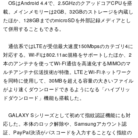
OSはAndroid 4.4で、2.5GHzのクアッドコアCPUを搭
載。メインメモリーは2GB。32GBのストレージを内蔵し
たほか、128GBまでのmicroSDを外部記録メディアとし
て併用することもできる。
通信系ではLTEが受信最大速度150Mbpsのカテゴリ4に
対応する。Wi-Fiは802.11ac規格をサポートしたほか、2
本のアンテナを使ってWi-Fi通信を高速化するMIMOのマ
ルチアンテナ伝送技術が特徴。LTEとWi-Fiネットワーク
を同時に使用して、30MBを超える容量の大きいファイル
がより速くダウンロードできるようになる「ハイブリッ
ドダウンロード」機能も搭載した。
GALAXY Sシリーズとして初めて指紋認証機能にも対
応した。本体のロック解除や、Samsungアカウント認
証、PayPal決済がパスコードを入力することなく指紋の