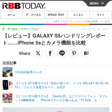
MENU
CLOSE
ホーム
IT・デジタル
SPEED TEST
エンタメ
ライフ
ホーム
IT・デジタル
IT・デジタル
スマートフォン
2014.5.16（金）20:00
【レビュー】GALAXY S5ハンドリングレポー
IT・デジタルTOP
スマートフォン
SPEED TEST
ト……iPhone 5sとカメラ機能を比較
ネタ
ガジェット・ツール
エンタメ
ショッピング
その他
エンタメTOP
映画・ドラマ
ライフ
注目記事
韓流・K-POP
韓国・芸能
ライフTOP
グルメ
リリース一覧
10G光回線導入レポ
音楽
スポーツ
ペット
ショッピング
プッシュ通知の停止方法
【ドコモ 2014夏モデル】“攻めの省エネ”、ドコモ GALAXY S5 SC-04
Fの 「ウルトラ省電力モード」を試す
グラビア
ブログ
その他
【ドコモ 2014夏モデル】「Xperia Z2」などスマートフォン・タブレ
ショッピング
その他
ット9機種発表……iPhoneでテレビが観られる「TV BOX」も