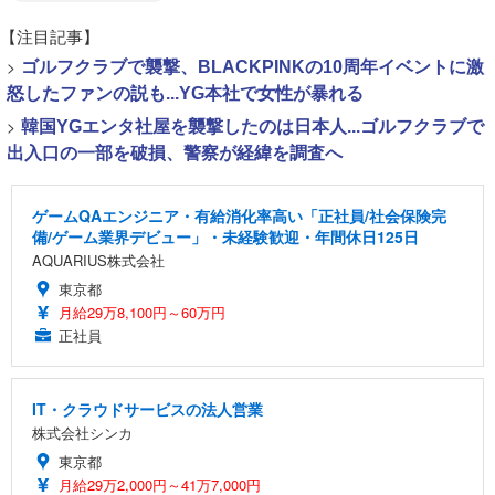
【注目記事】
>
ゴルフクラブで襲撃、BLACKPINKの10周年イベントに激
怒したファンの説も...YG本社で女性が暴れる
>
韓国YGエンタ社屋を襲撃したのは日本人...ゴルフクラブで
出入口の一部を破損、警察が経緯を調査へ
ゲームQAエンジニア・有給消化率高い「正社員/社会保険完
備/ゲーム業界デビュー」・未経験歓迎・年間休日125日
AQUARIUS株式会社
東京都
月給29万8,100円～60万円
正社員
IT・クラウドサービスの法人営業
株式会社シンカ
東京都
月給29万2,000円～41万7,000円