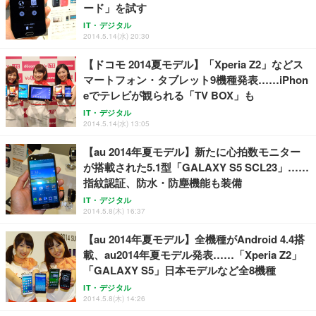
務用 おしゃれ パソコンチェア (ブラック)
ード」を試す
Sezlife オフィスチェア デスクチェア 疲れない テレ
【整備済み品】Dell E2724HS 27インチ 液晶モニタ
Smart Basic(スマートベーシック) 【Amazon.co.jp
IT・デジタル
ワーク チェア 強化バックレスト 30度ロッキング機
ー フルHD（1920×1080）VA 非光沢 HDMI/DisplayP
限定】 Smart Basic アイリスオーヤマ ペットシーツ
2014.5.14(水) 20:30
能 人間工学 椅子 腰サポート 90度跳ね上げ式アーム
ort/VGA スピーカー内蔵 高さ調整 スイベル VESA対
超厚型 お徳用 ワイド 100枚入 (x 1) (ケース販売)
レスト 3Dヘッドレスト ハンガー付き 高反発クッシ
応 ComfortView ビジネス向け
【ドコモ 2014夏モデル】「Xperia Z2」などス
￥7,680
￥15,800
￥3,670
ョン PCチェア 通気性メッシュ ゲーミング/勉強/事
マートフォン・タブレット9機種発表……iPhon
務用 おしゃれ パソコンチェア (ホワイト)
eでテレビが観られる「TV BOX」も
ANDWINT オフィスチェア デスクチェア 肘なし メ
【MiniLED/24.5inch/280Hz/FHD】GRAPHT THE S
アイリスオーヤマ ペットシーツ 超厚型 お徳用 レギ
IT・デジタル
ッシュ 通気性 ランバーサポート付き 腰サポート ガ
HOOTER Gaming Monitor 24” Essential ゲーミン
2014.5.14(水) 13:05
ュラー 200枚入【Amazon.co.jp限定】
ス圧無段階昇降 360度回転 キャスター付き コンパク
グモニター QD 24.5インチ 1ms FHD 量子ドット 残
ト 幅52×奥行58.5×高さ84～96cm テレワーク 在宅
像低減 (3年保証 | 輝点保証 | 日本メーカー)
￥3,731
【au 2014年夏モデル】新たに心拍数モニター
￥4,139
￥34,980
勤務 ブラック
が搭載された5.1型「GALAXY S5 SCL23」……
指紋認証、防水・防塵機能も装備
IT・デジタル
2014.5.8(木) 16:37
【au 2014年夏モデル】全機種がAndroid 4.4搭
載、au2014年夏モデル発表……「Xperia Z2」
「GALAXY S5」日本モデルなど全8機種
IT・デジタル
2014.5.8(木) 14:26