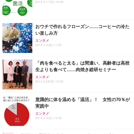
Sezlife オフィスチェア デスクチェア 疲れない テレ
2013.4.17(水) 19:00
【純正品】27"ゲーミングモニター DualSense 充電
ネオ・ルーライフ ネオ・オムツ L 中型犬用 26枚入
ワーク チェア 強化バックレスト 30度ロッキング機
フック付き（CFI-ZDM1J）
り 単品
能 人間工学 椅子 腰サポート 90度跳ね上げ式アーム
レスト 3Dヘッドレスト ハンガー付き 高反発クッシ
￥49,979
￥1,800
￥7,680
ョン PCチェア 通気性メッシュ ゲーミング/勉強/事
おウチで作れるフローズン……コーヒーの冷た
務用 おしゃれ パソコンチェア (ブラック)
い楽しみ方
Sezlife オフィスチェア デスクチェア 疲れない テレ
【整備済み品】Dell E2724HS 27インチ 液晶モニタ
Smart Basic(スマートベーシック) 【Amazon.co.jp
エンタメ
ワーク チェア 強化バックレスト 30度ロッキング機
ー フルHD（1920×1080）VA 非光沢 HDMI/DisplayP
限定】 Smart Basic アイリスオーヤマ ペットシーツ
2014.4.4(金) 11:30
能 人間工学 椅子 腰サポート 90度跳ね上げ式アーム
ort/VGA スピーカー内蔵 高さ調整 スイベル VESA対
超厚型 お徳用 ワイド 100枚入 (x 1) (ケース販売)
レスト 3Dヘッドレスト ハンガー付き 高反発クッシ
応 ComfortView ビジネス向け
￥7,680
￥15,800
￥3,670
ョン PCチェア 通気性メッシュ ゲーミング/勉強/事
「肉を食べると太る」は間違い、高齢者は高校
務用 おしゃれ パソコンチェア (ホワイト)
生よりも食べて……肉焼き総研セミナー
ANDWINT オフィスチェア デスクチェア 肘なし メ
【MiniLED/24.5inch/280Hz/FHD】GRAPHT THE S
アイリスオーヤマ ペットシーツ 超厚型 お徳用 レギ
ッシュ 通気性 ランバーサポート付き 腰サポート ガ
HOOTER Gaming Monitor 24” Essential ゲーミン
エンタメ
ュラー 200枚入【Amazon.co.jp限定】
ス圧無段階昇降 360度回転 キャスター付き コンパク
グモニター QD 24.5インチ 1ms FHD 量子ドット 残
2014.5.29(木) 15:00
ト 幅52×奥行58.5×高さ84～96cm テレワーク 在宅
像低減 (3年保証 | 輝点保証 | 日本メーカー)
￥3,731
￥4,139
￥34,980
勤務 ブラック
意識的に体を温める「温活」！ 女性の70％が
実践中
エンタメ
2014.3.4(火) 14:43