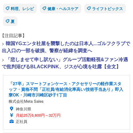
料理、レシピ
健康・ヘルスケア
ライフトピックス
夏
【注目記事】
>
韓国YGエンタ社屋を襲撃したのは日本人...ゴルフクラブで
出入口の一部を破損、警察が経緯を調査へ
>
「悲しませて申し訳ない」グループ活動軽視&ファン冷遇
で批判浴びるBLACKPINK、ジスが心境を吐露【全文】
「27卒」スマートフォンケース・アクセサリーの軽作業スタ
ッフ・資格不問「正社員/有給消化率高い/技術手当あり」即入
寮OK・川崎市川崎区砂子1丁目
株式会社Meta Sales
神奈川県
月給25万6,600円～32万円
正社員