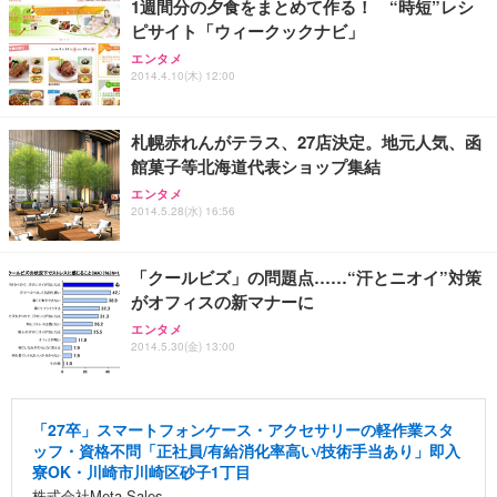
1週間分の夕食をまとめて作る！ “時短”レシ
ピサイト「ウィークックナビ」
エンタメ
2014.4.10(木) 12:00
札幌赤れんがテラス、27店決定。地元人気、函
館菓子等北海道代表ショップ集結
エンタメ
2014.5.28(水) 16:56
「クールビズ」の問題点……“汗とニオイ”対策
がオフィスの新マナーに
エンタメ
2014.5.30(金) 13:00
「27卒」スマートフォンケース・アクセサリーの軽作業スタ
ッフ・資格不問「正社員/有給消化率高い/技術手当あり」即入
寮OK・川崎市川崎区砂子1丁目
株式会社Meta Sales