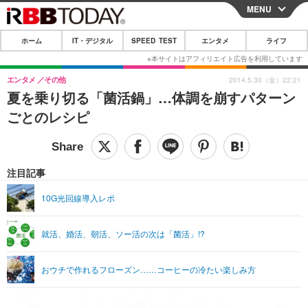
MENU
CLOSE
ホーム
IT・デジタル
SPEED TEST
エンタメ
ライフ
ホーム
IT・デジタル
エンタメ
その他
2014.5.30（金）22:21
夏を乗り切る「菌活鍋」…体調を崩すパターン
IT・デジタルTOP
スマートフォン
SPEED TEST
ごとのレシピ
ネタ
ガジェット・ツール
エンタメ
ショッピング
その他
エンタメTOP
映画・ドラマ
ライフ
注目記事
韓流・K-POP
韓国・芸能
ライフTOP
グルメ
リリース一覧
10G光回線導入レポ
音楽
スポーツ
ペット
ショッピング
プッシュ通知の停止方法
就活、婚活、朝活、ソー活の次は「菌活」!?
グラビア
ブログ
その他
ショッピング
その他
おウチで作れるフローズン……コーヒーの冷たい楽しみ方