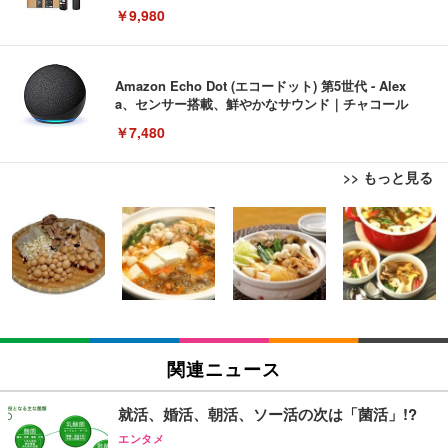
￥9,980
Amazon Echo Dot (エコードット) 第5世代 - Alex
a、センサー搭載、鮮やかなサウンド｜チャコール
￥7,480
>> もっと見る
[EdoErgo] オフィスチェア 椅子 テレワーク 疲れな
EIZO ビジネス向けプレミアムモニター | FlexScan
Amazonベーシック ペットシーツ 薄型 レギュラー 1
い 跳ね上げ式アームレスト コンパクト 約105度ロッ
EV3240X-WT | 31.5型4K UHD・USB Type-C・ホワ
回使い捨て 無香料 ホワイト 300枚
キング pc 事務椅子 360度回転 座面昇降 強化ナイロ
イト
ン樹脂ベース 通気性メッシュ 在宅ワーク H-WY01
￥3,373
￥5,699
￥105,595
(黒網+黒枠+黒足)
EIZO ビジネス向けプレミアムモニター | FlexScan
SIHOO B100 オフィスチェア／デスクチェア メッシ
Amazonベーシック ペットシーツ 厚型 ワイド 42枚
EV2740X-WT | 27.0型4K UHD・USB Type-C・ホワ
ュチェア 人間工学 疲れない ブラック
x2袋(84枚) ホワイト(吸収面:ライトブルー)
関連ニュース
イト
￥27,999
￥3,234
￥109,572
就活、婚活、朝活、ソー活の次は「菌活」!?
エンタメ