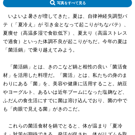
写真をすべて見る
いよいよ暑さが増してきた。夏は、自律神経失調型バ
テ（「夏冷え」が 引き金となって起こりがちなバテ）、
夏痩せ（高温多湿で食欲低下）、夏太り（高温ストレス
で過食）といった体調不良が起こりがちだ。今年の夏は
「菌活鍋」で乗り越えてみよう。
「菌活鍋」とは、きのこなど鍋と相性の良い「菌活食
材」を活用した料理だ。「菌活」とは、私たちの身のま
わりにある「菌」を、美容や健康に活用すること。納豆
やヨーグルト、あるいは近年ブームになった塩麹など、
ふだんの食生活にすでに菌は溶け込んでおり、菌の中で
も「肉眼で見える菌」がきのこだ。
これらの菌活食材を鍋でとると、体が温まり「夏冷
え」対策が期待できる。発汗が促され、体がリズムを取