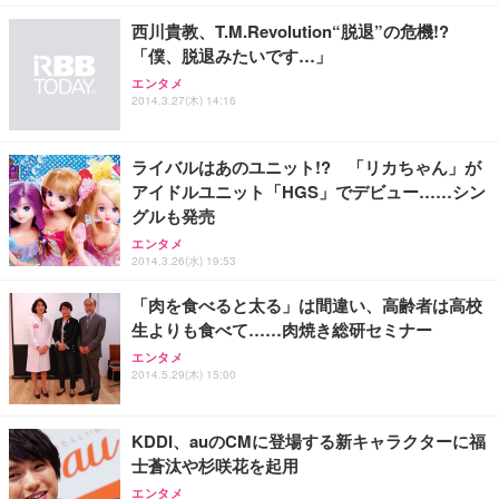
￥7,680
￥15,800
￥3,670
ョン PCチェア 通気性メッシュ ゲーミング/勉強/事
西川貴教、T.M.Revolution“脱退”の危機!?
務用 おしゃれ パソコンチェア (ホワイト)
「僕、脱退みたいです…」
ANDWINT オフィスチェア デスクチェア 肘なし メ
【MiniLED/24.5inch/280Hz/FHD】GRAPHT THE S
アイリスオーヤマ ペットシーツ 超厚型 お徳用 レギ
ッシュ 通気性 ランバーサポート付き 腰サポート ガ
HOOTER Gaming Monitor 24” Essential ゲーミン
エンタメ
ュラー 200枚入【Amazon.co.jp限定】
ス圧無段階昇降 360度回転 キャスター付き コンパク
グモニター QD 24.5インチ 1ms FHD 量子ドット 残
2014.3.27(木) 14:16
ト 幅52×奥行58.5×高さ84～96cm テレワーク 在宅
像低減 (3年保証 | 輝点保証 | 日本メーカー)
￥3,731
￥4,139
￥34,980
勤務 ブラック
ライバルはあのユニット!? 「リカちゃん」が
アイドルユニット「HGS」でデビュー……シン
グルも発売
エンタメ
2014.3.26(水) 19:53
「肉を食べると太る」は間違い、高齢者は高校
生よりも食べて……肉焼き総研セミナー
エンタメ
2014.5.29(木) 15:00
KDDI、auのCMに登場する新キャラクターに福
士蒼汰や杉咲花を起用
エンタメ