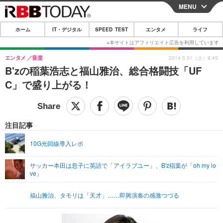
MENU
CLOSE
ホーム
IT・デジタル
SPEED TEST
エンタメ
ライフ
ホーム
IT・デジタル
エンタメ
音楽
2014.5.31（土）8:45
B'zの稲葉浩志と福山雅治、総合格闘技「UF
IT・デジタルTOP
スマートフォン
SPEED TEST
C」で盛り上がる！
ネタ
ガジェット・ツール
エンタメ
ショッピング
その他
エンタメTOP
映画・ドラマ
ライフ
注目記事
韓流・K-POP
韓国・芸能
ライフTOP
グルメ
リリース一覧
10G光回線導入レポ
音楽
スポーツ
ペット
ショッピング
プッシュ通知の停止方法
サッカー本田は息子に英語で「アイラブユー」、B'z稲葉が「oh my lo
ve」
グラビア
ブログ
その他
ショッピング
その他
福山雅治、タモリは「天才」……即興演奏の感激つづる