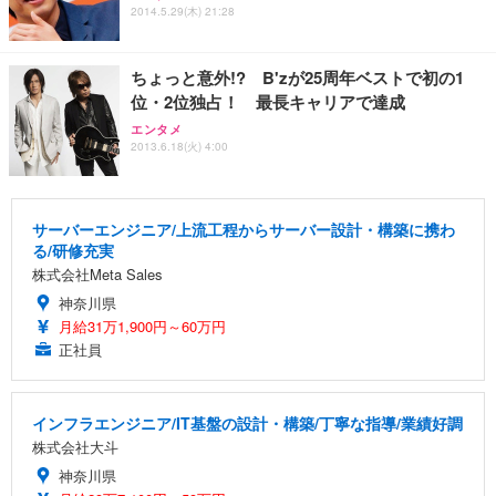
2014.5.29(木) 21:28
ちょっと意外!? B'zが25周年ベストで初の1
位・2位独占！ 最長キャリアで達成
エンタメ
2013.6.18(火) 4:00
サーバーエンジニア/上流工程からサーバー設計・構築に携わ
る/研修充実
株式会社Meta Sales
神奈川県
月給31万1,900円～60万円
正社員
インフラエンジニア/IT基盤の設計・構築/丁寧な指導/業績好調
株式会社大斗
神奈川県