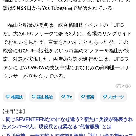
談は5月29日からYouTube経由で配信されている。
福山と稲葉の接点は、総合格闘技イベントの「UFC」
だ。大のUFCフリークである2人は、会場のリングサイド
でお互いを見かけ、言葉をかわすこともあったが、この
機会にぜひUFC談義をという稲葉のオファーを福山が快
諾、対談が実現した。両者の対談の進行役には、UFCフ
ァンにはWOWOWの実況中継でおなじみの高柳謙一アナ
ウンサーが立ち会っている。
《高木啓》
格闘技
福山雅治
B'z
音楽
スポーツ
【注目記事】
>
同じSEVENTEENなのになぜ違う? 新たに兵役が発表され
たメンバー2人、現役兵とは異なる“代替服務”とは
>
及川光博、一般女性との結婚を報告!「新しい命を授かって