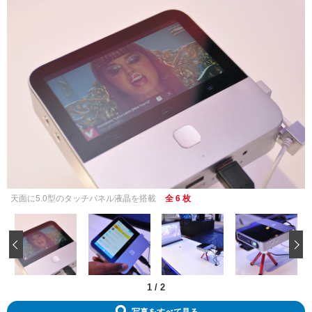
天面に5.0型のタッチパネル液晶を搭載
全 6 枚
‹
1
/
2
写真をすべて見る