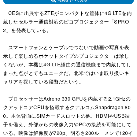
CESに出展するZTEがコンパクトな筐体に4G LTEを内
蔵したセルラー通信対応のピコプロジェクター「SPRO
2」を発表している。
スマートフォンとケーブルでつないで動画や写真を表
示して楽しめるポケットタイプのプロジェクターは珍し
くないが、本機は4G LTE経由の通信機能まで内蔵してし
まった点がとてもユニークだ。北米ではいま取り扱いキ
ャリアを探している段階だという。
プロセッサーはAdreno 330 GPUを内蔵する2.1GHzの
クアッドコアCPUを搭載するクアルコムSnapdragon 80
0。本体背面にSIMカードスロットの他、HDMIやUSB端
子を備え、外部からの映像入力やPCの接続を可能にして
いる。映像は解像度が720p、明るさ200ルーメンで120イ