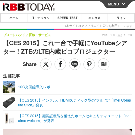
MENU
CLOSE
ホーム
IT・デジタル
SPEED TEST
エンタメ
ライフ
ホーム
IT・デジタル
ブロードバンド
回線・サービス
2015.1.9（金）15:28
【CES 2015】これ一台で手軽にYouTubeシア
IT・デジタルTOP
スマートフォン
SPEED TEST
ター！ZTEのLTE内蔵ピコプロジェクター
ネタ
ガジェット・ツール
エンタメ
ショッピング
その他
エンタメTOP
映画・ドラマ
ライフ
注目記事
韓流・K-POP
韓国・芸能
ライフTOP
グルメ
リリース一覧
10G光回線導入レポ
音楽
スポーツ
ペット
ショッピング
プッシュ通知の停止方法
【CES 2015】インテル、HDMIスティック型の“フルPC”「Intel Comp
ute Stick」発表
グラビア
ブログ
その他
【CES 2015】顔認証機能を備えたホームセキュリティユニット「net
ショッピング
その他
atmo welcom」が発表