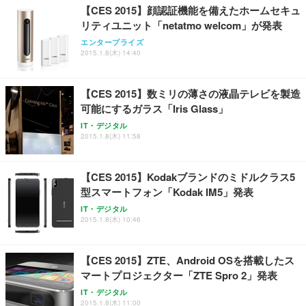
【CES 2015】顔認証機能を備えたホームセキュ
レスト 3Dヘッドレスト ハンガー付き 高反発クッシ
応 ComfortView ビジネス向け
￥7,680
￥15,800
￥3,670
ョン PCチェア 通気性メッシュ ゲーミング/勉強/事
リティユニット「netatmo welcom」が発表
務用 おしゃれ パソコンチェア (ホワイト)
エンタープライズ
ANDWINT オフィスチェア デスクチェア 肘なし メ
【MiniLED/24.5inch/280Hz/FHD】GRAPHT THE S
2015.1.8(木) 14:40
アイリスオーヤマ ペットシーツ 超厚型 お徳用 レギ
ッシュ 通気性 ランバーサポート付き 腰サポート ガ
HOOTER Gaming Monitor 24” Essential ゲーミン
ュラー 200枚入【Amazon.co.jp限定】
ス圧無段階昇降 360度回転 キャスター付き コンパク
グモニター QD 24.5インチ 1ms FHD 量子ドット 残
ト 幅52×奥行58.5×高さ84～96cm テレワーク 在宅
像低減 (3年保証 | 輝点保証 | 日本メーカー)
￥3,731
【CES 2015】数ミリの薄さの液晶テレビを製造
￥4,139
￥34,980
勤務 ブラック
可能にするガラス「Iris Glass」
IT・デジタル
2015.1.8(木) 11:58
【CES 2015】Kodakブランドのミドルクラス5
型スマートフォン「Kodak IM5」発表
IT・デジタル
2015.1.8(木) 10:46
【CES 2015】ZTE、Android OSを搭載したス
マートプロジェクター「ZTE Spro 2」発表
IT・デジタル
2015.1.8(木) 11:00