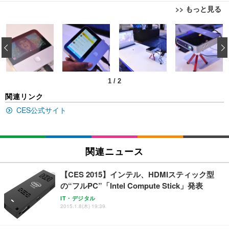
>> もっと見る
[EdoErgo] オフィスチェア 椅子 テレワーク 疲れな
EIZO ビジネス向けプレミアムモニター | FlexScan
Amazonベーシック ペットシーツ 薄型 レギュラー 1
い 跳ね上げ式アームレスト コンパクト 約105度ロッ
EV3240X-WT | 31.5型4K UHD・USB Type-C・ホワ
‹
回使い捨て 無香料 ホワイト 300枚
キング pc 事務椅子 360度回転 座面昇降 強化ナイロ
イト
ン樹脂ベース 通気性メッシュ 在宅ワーク H-WY01
￥3,373
￥5,699
￥105,595
(黒網+黒枠+黒足)
1
/
2
EIZO ビジネス向けプレミアムモニター | FlexScan
SIHOO B100 オフィスチェア／デスクチェア メッシ
Amazonベーシック ペットシーツ 厚型 ワイド 42枚
関連リンク
EV2740X-WT | 27.0型4K UHD・USB Type-C・ホワ
ュチェア 人間工学 疲れない ブラック
x2袋(84枚) ホワイト(吸収面:ライトブルー)
イト
CES公式サイト
￥27,999
￥3,234
￥109,572
Sezlife オフィスチェア デスクチェア 疲れない テレ
関連ニュース
【純正品】27"ゲーミングモニター DualSense 充電
ネオ・ルーライフ ネオ・オムツ L 中型犬用 26枚入
ワーク チェア 強化バックレスト 30度ロッキング機
フック付き（CFI-ZDM1J）
り 単品
能 人間工学 椅子 腰サポート 90度跳ね上げ式アーム
【CES 2015】インテル、HDMIスティック型
レスト 3Dヘッドレスト ハンガー付き 高反発クッシ
￥49,979
￥1,800
￥7,680
の“フルPC”「Intel Compute Stick」発表
ョン PCチェア 通気性メッシュ ゲーミング/勉強/事
務用 おしゃれ パソコンチェア (ブラック)
IT・デジタル
2015.1.8(木) 19:39
Sezlife オフィスチェア デスクチェア 疲れない テレ
【整備済み品】Dell E2724HS 27インチ 液晶モニタ
Smart Basic(スマートベーシック) 【Amazon.co.jp
ワーク チェア 強化バックレスト 30度ロッキング機
ー フルHD（1920×1080）VA 非光沢 HDMI/DisplayP
限定】 Smart Basic アイリスオーヤマ ペットシーツ
能 人間工学 椅子 腰サポート 90度跳ね上げ式アーム
ort/VGA スピーカー内蔵 高さ調整 スイベル VESA対
超厚型 お徳用 ワイド 100枚入 (x 1) (ケース販売)