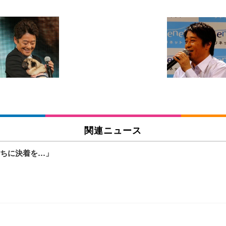
 跳ね上げ式アームレスト コンパクト 約105度ロッキング pc 事務椅子 360度
X-WT | 31.5型4K UHD・USB Type-C・ホワイト
い捨て 無香料 ホワイト 300枚
チェア 人間工学 疲れない ブラック
X-WT | 27.0型4K UHD・USB Type-C・ホワイト
(84枚) ホワイト(吸収面:ライトブルー)
関連ニュース
ワーク チェア 強化バックレスト 30度ロッキング機能 人間工学 椅子 腰サポー
付き（CFI-ZDM1J）
品
ちに決着を…」
 おしゃれ パソコンチェア (ブラック)
ワーク チェア 強化バックレスト 30度ロッキング機能 人間工学 椅子 腰サポー
D（1920×1080）VA 非光沢 HDMI/DisplayPort/VGA スピーカー内蔵 
限定】 Smart Basic アイリスオーヤマ ペットシーツ 超厚型 お徳用 ワイド 100枚入 
 おしゃれ パソコンチェア (ホワイト)