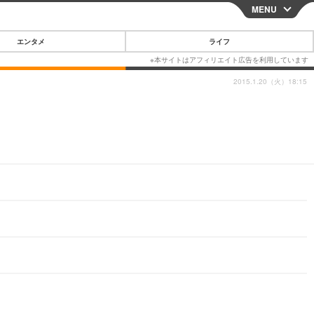
MENU
CLOSE
エンタメ
ライフ
2015.1.20（火）18:15
スマートフォン
ガジェット・ツール
その他
映画・ドラマ
韓国・芸能
グルメ
スポーツ
ショッピング
ブログ
その他