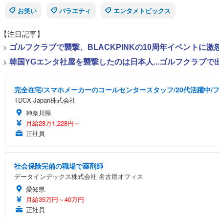
お笑い
バラエティ
エンタメトピックス
【注目記事】
>
ゴルフクラブで襲撃、BLACKPINKの10周年イベントに激
>
韓国YGエンタ社屋を襲撃したのは日本人...ゴルフクラブ
完全在宅/スマホメーカーのコールセンタースタッフ/20代活躍中/フ
TDCX Japan株式会社
神奈川県
月給28万1,228円～
正社員
社会保険完備の職場で薬剤師
データインデックス株式会社 名古屋オフィス
愛知県
月給35万円～40万円
正社員