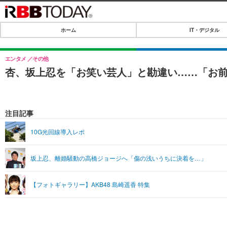
ホーム
IT・デジタル
ホーム
IT・デジタル
エンタメ
その他
杏、坂上忍を「お笑い芸人」と勘違い……「お
IT・デジタルTOP
SPEED TEST
ネタ
エンタメ
注目記事
ショッピング
エンタメTOP
ライフ
10G光回線導入レポ
韓流・K-POP
ライフTOP
リリース一覧
坂上忍、離婚騒動の高橋ジョージへ「傷の浅いうちに決着を…」
音楽
ペット
プッシュ通知の停止方法
グラビア
その他
【フォトギャラリー】AKB48 島崎遥香 特集
ショッピング