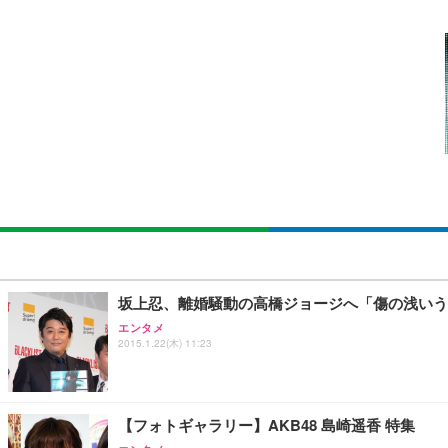
[EdoErgo] オフィスチェア 椅子 テレワーク 疲れない
EIZO ビジネス向けプレミアムモニター | FlexScan EV3240
Amazonベーシック ペットシーツ 薄型 レギュラー 1回使
(黒網+黒枠+黒足)
￥105,595
￥3,373
￥5,699
SIHOO B100 オフィスチェア／デスクチェア メッシュ
EIZO ビジネス向けプレミアムモニター | FlexScan EV2740
Amazonベーシック ペットシーツ 厚型 ワイド 42枚x2袋
￥27,999
￥109,572
￥3,234
Sezlife オフィスチェア デスクチェア 疲れない テレ
【純正品】27"ゲーミングモニター DualSense 充電フック
ネオ・ルーライフ ネオ・オムツ L 中型犬用 26枚入り 単
坂上忍、離婚騒動の高橋ジョージへ「傷の浅いう
ション PCチェア 通気性メッシュ ゲーミング/勉強/事務用
￥49,979
￥1,800
エンタメ
￥7,680
2015.1.22(木) 11:23
Sezlife オフィスチェア デスクチェア 疲れない テレ
【整備済み品】Dell E2724HS 27インチ 液晶モニター フルH
Smart Basic(スマートベーシック) 【Amazon.co.jp
ション PCチェア 通気性メッシュ ゲーミング/勉強/事務用
【フォトギャラリー】AKB48 島崎遥香 特集
￥15,800
￥3,670