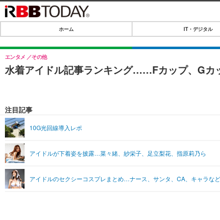
ホーム
IT・デジタル
ホーム
IT・デジタル
エンタメ
その他
水着アイドル記事ランキング……Fカップ、Gカッ
IT・デジタルTOP
SPEED TEST
ネタ
エンタメ
注目記事
ショッピング
エンタメTOP
ライフ
10G光回線導入レポ
韓流・K-POP
ライフTOP
リリース一覧
アイドルが下着姿を披露…菜々緒、紗栄子、足立梨花、指原莉乃ら
音楽
ペット
プッシュ通知の停止方法
グラビア
その他
アイドルのセクシーコスプレまとめ…ナース、サンタ、CA、キャラなど13
ショッピング