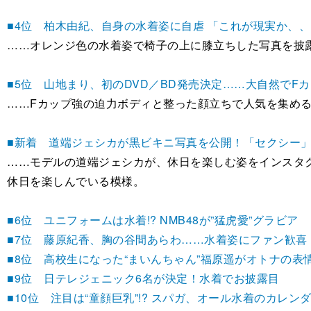
■4位 柏木由紀、自身の水着姿に自虐 「これが現実か、
……オレンジ色の水着姿で椅子の上に膝立ちした写真を披
■5位 山地まり、初のDVD／BD発売決定……大自然でF
……Fカップ強の迫力ボディと整った顔立ちで人気を集め
■新着 道端ジェシカが黒ビキニ写真を公開！「セクシー
……モデルの道端ジェシカが、休日を楽しむ姿をインスタ
休日を楽しんでいる模様。
■6位 ユニフォームは水着!? NMB48が”猛虎愛”グラビア
■7位 藤原紀香、胸の谷間あらわ……水着姿にファン歓喜
■8位 高校生になった“まいんちゃん”福原遥がオトナの表
■9位 日テレジェニック6名が決定！水着でお披露目
■10位 注目は“童顔巨乳”!? スパガ、オール水着のカレン