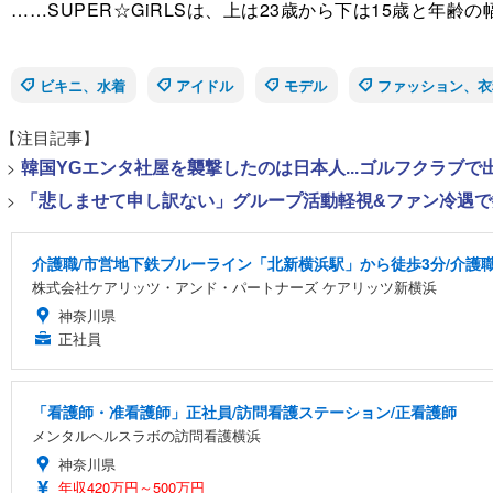
……SUPER☆GiRLSは、上は23歳から下は15歳と
ビキニ、水着
アイドル
モデル
ファッション、衣
【注目記事】
>
韓国YGエンタ社屋を襲撃したのは日本人...ゴルフクラブ
>
「悲しませて申し訳ない」グループ活動軽視&ファン冷遇で批
介護職/市営地下鉄ブルーライン「北新横浜駅」から徒歩3分/介護職
株式会社ケアリッツ・アンド・パートナーズ ケアリッツ新横浜
神奈川県
正社員
「看護師・准看護師」正社員/訪問看護ステーション/正看護師
メンタルヘルスラボの訪問看護横浜
神奈川県
年収420万円～500万円