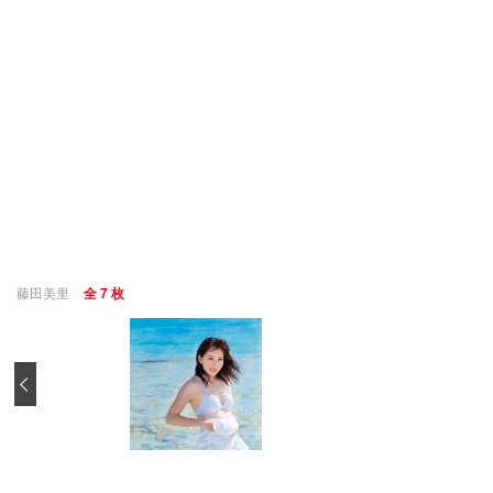
藤田美里
全 7 枚
‹