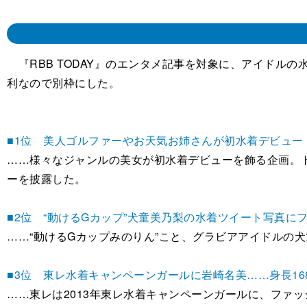
『RBB TODAY』のエンタメ記事を対象に、アイドル
利なので別枠にした。
■1位 美人ゴルファーやお天気お姉さんが初水着デビュー
……様々なジャンルの美女が初水着デビューを飾る企画。
ーを披露した。
■2位 “動けるGカップ”犬童美乃梨の水着ツイート写真に
……“動けるGカップみのりん”こと、グラビアアイドルの
■3位 東レ水着キャンペーンガールに岩崎名美……身長168
……東レは2013年東レ水着キャンペーンガールに、ファッ