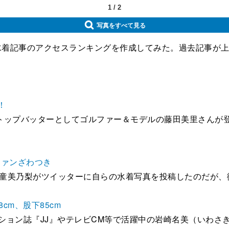
1
/
2
写真をすべて見る
の水着記事のアクセスランキングを作成してみた。過去記事が
！
トップバッターとしてゴルファー＆モデルの藤田美里さんが
ファンざわつき
犬童美乃梨がツイッターに自らの水着写真を投稿したのだが
cm、股下85cm
ション誌『JJ』やテレビCM等で活躍中の岩崎名美（いわさき・