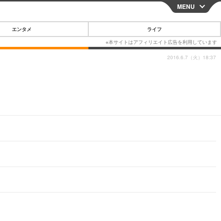
MENU
CLOSE
エンタメ
ライフ
2016.6.7（火）18:37
スマートフォン
ガジェット・ツール
その他
映画・ドラマ
韓国・芸能
グルメ
スポーツ
ショッピング
ブログ
その他