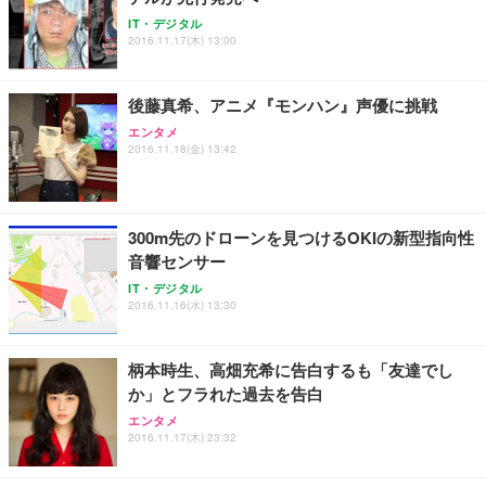
ANDWINT オフィスチェア デスクチェア 肘なし メ
【MiniLED/24.5inch/280Hz/FHD】GRAPHT THE S
アイリスオーヤマ ペットシーツ 超厚型 お徳用 レギ
IT・デジタル
ッシュ 通気性 ランバーサポート付き 腰サポート ガ
HOOTER Gaming Monitor 24” Essential ゲーミン
ュラー 200枚入【Amazon.co.jp限定】
2016.11.17(木) 13:00
ス圧無段階昇降 360度回転 キャスター付き コンパク
グモニター QD 24.5インチ 1ms FHD 量子ドット 残
ト 幅52×奥行58.5×高さ84～96cm テレワーク 在宅
像低減 (3年保証 | 輝点保証 | 日本メーカー)
￥3,731
￥4,139
￥34,980
勤務 ブラック
後藤真希、アニメ『モンハン』声優に挑戦
エンタメ
2016.11.18(金) 13:42
300m先のドローンを見つけるOKIの新型指向性
音響センサー
IT・デジタル
2016.11.16(水) 13:30
柄本時生、高畑充希に告白するも「友達でし
か」とフラれた過去を告白
エンタメ
2016.11.17(木) 23:32