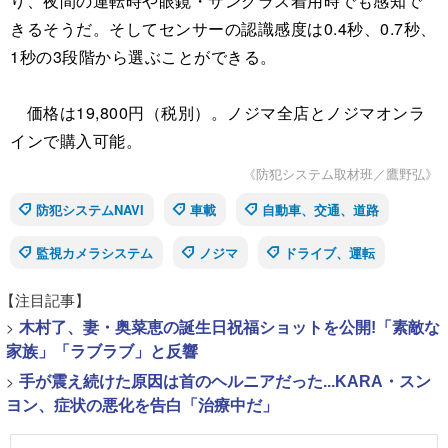
り、夜間の運転時や眼鏡・サングラス着用時でも感知で
きるそうだ。そしてセンサーの認識感度は0.4秒、0.7秒、
1秒の3段階から選ぶことができる。
価格は19,800円（税別）。ノジマ全店とノジマオンラ
インで購入可能。
《防犯システム取材班／鷹野弘》
防犯システムNAVI
車載
自動車、交通、道路
監視カメラシステム
ノジマ
ドライブ、運転
【注目記事】
>
木村了、妻・奥菜恵の誕生日祝福ショットを公開!「素敵な
家族」「ラブラブ」と反響
>
手が震え続けた原因は首のヘルニアだった...KARA・スン
ヨン、症状の悪化を告白「治療中だ」