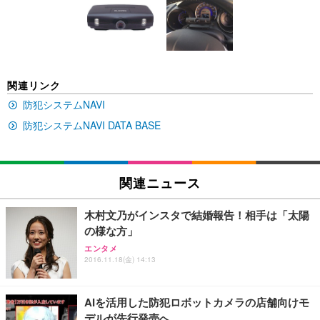
い 跳ね上げ式アームレスト コンパクト 約105度ロッ
EV3240X-WT | 31.5型4K UHD・USB Type-C・ホワ
回使い捨て 無香料 ホワイト 300枚
キング pc 事務椅子 360度回転 座面昇降 強化ナイロ
イト
ン樹脂ベース 通気性メッシュ 在宅ワーク H-WY01
￥3,373
￥5,699
￥105,595
(黒網+黒枠+黒足)
EIZO ビジネス向けプレミアムモニター | FlexScan
SIHOO B100 オフィスチェア／デスクチェア メッシ
Amazonベーシック ペットシーツ 厚型 ワイド 42枚
関連リンク
EV2740X-WT | 27.0型4K UHD・USB Type-C・ホワ
ュチェア 人間工学 疲れない ブラック
x2袋(84枚) ホワイト(吸収面:ライトブルー)
イト
防犯システムNAVI
￥27,999
￥3,234
￥109,572
防犯システムNAVI DATA BASE
Sezlife オフィスチェア デスクチェア 疲れない テレ
【純正品】27"ゲーミングモニター DualSense 充電
ネオ・ルーライフ ネオ・オムツ L 中型犬用 26枚入
ワーク チェア 強化バックレスト 30度ロッキング機
フック付き（CFI-ZDM1J）
り 単品
関連ニュース
能 人間工学 椅子 腰サポート 90度跳ね上げ式アーム
レスト 3Dヘッドレスト ハンガー付き 高反発クッシ
￥49,979
￥1,800
￥7,680
ョン PCチェア 通気性メッシュ ゲーミング/勉強/事
木村文乃がインスタで結婚報告！相手は「太陽
務用 おしゃれ パソコンチェア (ブラック)
の様な方」
Sezlife オフィスチェア デスクチェア 疲れない テレ
【整備済み品】Dell E2724HS 27インチ 液晶モニタ
Smart Basic(スマートベーシック) 【Amazon.co.jp
エンタメ
ワーク チェア 強化バックレスト 30度ロッキング機
ー フルHD（1920×1080）VA 非光沢 HDMI/DisplayP
限定】 Smart Basic アイリスオーヤマ ペットシーツ
2016.11.18(金) 14:13
能 人間工学 椅子 腰サポート 90度跳ね上げ式アーム
ort/VGA スピーカー内蔵 高さ調整 スイベル VESA対
超厚型 お徳用 ワイド 100枚入 (x 1) (ケース販売)
レスト 3Dヘッドレスト ハンガー付き 高反発クッシ
応 ComfortView ビジネス向け
￥7,680
￥15,800
￥3,670
ョン PCチェア 通気性メッシュ ゲーミング/勉強/事
AIを活用した防犯ロボットカメラの店舗向けモ
務用 おしゃれ パソコンチェア (ホワイト)
デルが先行発売へ