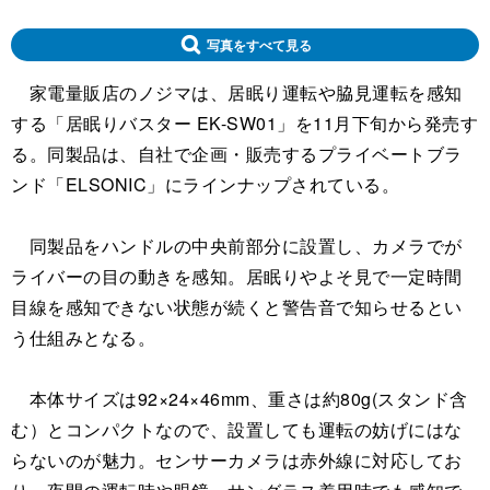
写真をすべて見る
家電量販店のノジマは、居眠り運転や脇見運転を感知
する「居眠りバスター EK-SW01」を11月下旬から発売す
る。同製品は、自社で企画・販売するプライベートブラ
ンド「ELSONIC」にラインナップされている。
同製品をハンドルの中央前部分に設置し、カメラでが
ライバーの目の動きを感知。居眠りやよそ見で一定時間
目線を感知できない状態が続くと警告音で知らせるとい
う仕組みとなる。
本体サイズは92×24×46mm、重さは約80g(スタンド含
む）とコンパクトなので、設置しても運転の妨げにはな
らないのが魅力。センサーカメラは赤外線に対応してお