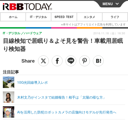
MENU
CLOSE
ホーム
IT・デジタル
SPEED TEST
エンタメ
ライフ
ホーム
IT・デジタル
IT・デジタル
ハードウェア
2016.11.18（金）16:30
目線検知で居眠り＆よそ見を警告！車載用居眠
IT・デジタルTOP
スマートフォン
SPEED TEST
り検知器
ネタ
ガジェット・ツール
エンタメ
ショッピング
その他
エンタメTOP
映画・ドラマ
ライフ
注目記事
韓流・K-POP
韓国・芸能
ライフTOP
グルメ
リリース一覧
10G光回線導入レポ
音楽
スポーツ
ペット
ショッピング
プッシュ通知の停止方法
木村文乃がインスタで結婚報告！相手は「太陽の様な方」
グラビア
ブログ
その他
ショッピング
その他
AIを活用した防犯ロボットカメラの店舗向けモデルが先行発売へ