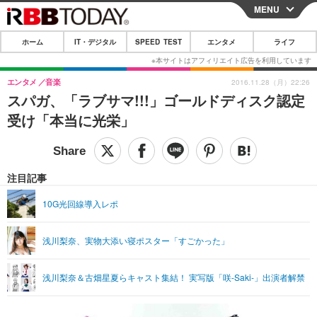
MENU
CLOSE
ホーム
IT・デジタル
SPEED TEST
エンタメ
ライフ
ホーム
IT・デジタル
エンタメ
音楽
2016.11.28（月）22:26
スパガ、「ラブサマ!!!」ゴールドディスク認定
IT・デジタルTOP
スマートフォン
SPEED TEST
受け「本当に光栄」
ネタ
ガジェット・ツール
エンタメ
ショッピング
その他
エンタメTOP
映画・ドラマ
ライフ
注目記事
韓流・K-POP
韓国・芸能
ライフTOP
グルメ
リリース一覧
10G光回線導入レポ
音楽
スポーツ
ペット
ショッピング
プッシュ通知の停止方法
浅川梨奈、実物大添い寝ポスター「すごかった」
グラビア
ブログ
その他
ショッピング
その他
浅川梨奈＆古畑星夏らキャスト集結！ 実写版「咲-Saki-」出演者解禁