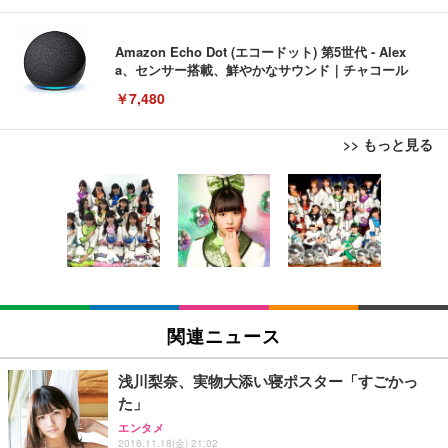
Amazon Echo Dot (エコードット) 第5世代 - Alex
a、センサー搭載、鮮やかなサウンド｜チャコール
￥7,480
>> もっと見る
[EdoErgo] オフィスチェア 椅子 テレワーク 疲れな
EIZO ビジネス向けプレミアムモニター | FlexScan
Amazonベーシック ペットシーツ 薄型 レギュラー 1
い 跳ね上げ式アームレスト コンパクト 約105度ロッ
EV3240X-WT | 31.5型4K UHD・USB Type-C・ホワ
回使い捨て 無香料 ホワイト 300枚
キング pc 事務椅子 360度回転 座面昇降 強化ナイロ
イト
ン樹脂ベース 通気性メッシュ 在宅ワーク H-WY01
￥3,373
￥5,699
￥105,595
(黒網+黒枠+黒足)
EIZO ビジネス向けプレミアムモニター | FlexScan
SIHOO B100 オフィスチェア／デスクチェア メッシ
Amazonベーシック ペットシーツ 厚型 ワイド 42枚
EV2740X-WT | 27.0型4K UHD・USB Type-C・ホワ
ュチェア 人間工学 疲れない ブラック
x2袋(84枚) ホワイト(吸収面:ライトブルー)
関連ニュース
イト
￥27,999
￥3,234
￥109,572
浅川梨奈、実物大添い寝ポスター「すごかっ
た」
Sezlife オフィスチェア デスクチェア 疲れない テレ
【純正品】27"ゲーミングモニター DualSense 充電
ネオ・ルーライフ ネオ・オムツ L 中型犬用 26枚入
エンタメ
ワーク チェア 強化バックレスト 30度ロッキング機
フック付き（CFI-ZDM1J）
り 単品
2016.11.18(金) 21:02