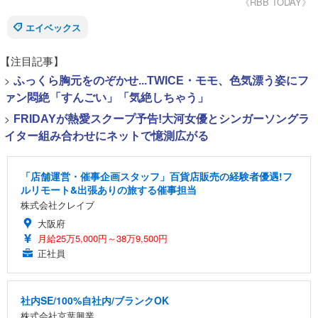
《RBB TODAY》
エイベックス
【注目記事】
>
ふっくら胸元をのぞかせ...TWICE・モモ、色気漂う姿にフ
ァン悶絶「すんごい」「気絶しちゃう」
>
FRIDAYが熱愛スクープ予告!大河女優とシンガーソングラ
イター組み合わせにネットで憶測広がる
「店舗運営・催事企画スタッフ」百貨店販売の経験者優遇!フ
ルリモート&出張ありの旅する催事担当
株式会社クレイブ
大阪府
月給25万5,000円～38万9,500円
正社員
社内SE/100%自社内/ブランクOK
株式会社京葉興業