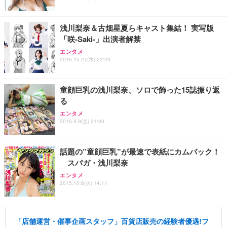
能 人間工学 椅子 腰サポート 90度跳ね上げ式アーム
レスト 3Dヘッドレスト ハンガー付き 高反発クッシ
￥49,979
￥1,800
￥7,680
ョン PCチェア 通気性メッシュ ゲーミング/勉強/事
浅川梨奈＆古畑星夏らキャスト集結！ 実写版
務用 おしゃれ パソコンチェア (ブラック)
「咲-Saki-」出演者解禁
Sezlife オフィスチェア デスクチェア 疲れない テレ
【整備済み品】Dell E2724HS 27インチ 液晶モニタ
Smart Basic(スマートベーシック) 【Amazon.co.jp
エンタメ
ワーク チェア 強化バックレスト 30度ロッキング機
ー フルHD（1920×1080）VA 非光沢 HDMI/DisplayP
限定】 Smart Basic アイリスオーヤマ ペットシーツ
2016.10.27(木) 22:20
能 人間工学 椅子 腰サポート 90度跳ね上げ式アーム
ort/VGA スピーカー内蔵 高さ調整 スイベル VESA対
超厚型 お徳用 ワイド 100枚入 (x 1) (ケース販売)
レスト 3Dヘッドレスト ハンガー付き 高反発クッシ
応 ComfortView ビジネス向け
￥7,680
￥15,800
￥3,670
ョン PCチェア 通気性メッシュ ゲーミング/勉強/事
童顔巨乳の浅川梨奈、ソロで飾った15誌振り返
務用 おしゃれ パソコンチェア (ホワイト)
る
ANDWINT オフィスチェア デスクチェア 肘なし メ
【MiniLED/24.5inch/280Hz/FHD】GRAPHT THE S
アイリスオーヤマ ペットシーツ 超厚型 お徳用 レギ
ッシュ 通気性 ランバーサポート付き 腰サポート ガ
HOOTER Gaming Monitor 24” Essential ゲーミン
エンタメ
ュラー 200枚入【Amazon.co.jp限定】
ス圧無段階昇降 360度回転 キャスター付き コンパク
グモニター QD 24.5インチ 1ms FHD 量子ドット 残
2016.9.9(金) 21:00
ト 幅52×奥行58.5×高さ84～96cm テレワーク 在宅
像低減 (3年保証 | 輝点保証 | 日本メーカー)
￥3,731
￥4,139
￥34,980
勤務 ブラック
話題の”童顔巨乳”が最速で表紙にカムバック！
スパガ・浅川梨奈
エンタメ
2015.10.6(火) 14:11
「店舗運営・催事企画スタッフ」百貨店販売の経験者優遇!フ