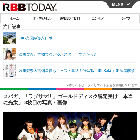
MENU
CLOSE
ホーム
IT・デジタル
SPEED TEST
エンタメ
ライフ
ホーム
注目記事
IT・デジタル
10G光回線導入レポ
IT・デジタルTOP
スマートフォン
SPEED TEST
浅川梨奈、実物大添い寝ポスター「すごかった」
ネタ
ガジェット・ツール
エンタメ
浅川梨奈＆古畑星夏らキャスト集結！ 実写版「咲-Saki-」出演者解禁
ショッピング
その他
エンタメTOP
映画・ドラマ
ライフ
韓流・K-POP
韓国・芸能
ライフTOP
グルメ
リリース一覧
スパガ、「ラブサマ!!!」ゴールドディスク認定受け「本当
音楽
スポーツ
ペット
ショッピング
に光栄」 3枚目の写真・画像
プッシュ通知の停止方法
グラビア
ブログ
その他
ショッピング
その他