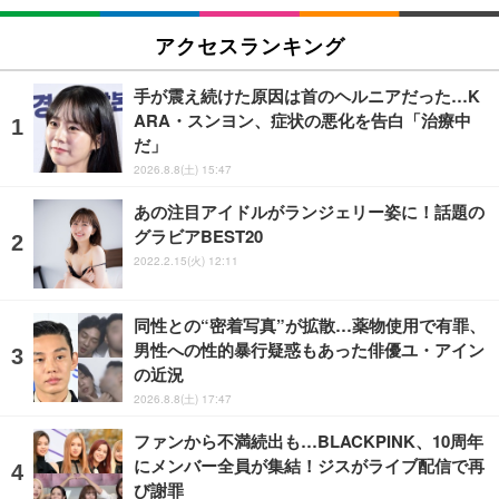
アクセスランキング
手が震え続けた原因は首のヘルニアだった…K
ARA・スンヨン、症状の悪化を告白「治療中
だ」
2026.8.8(土) 15:47
あの注目アイドルがランジェリー姿に！話題の
グラビアBEST20
2022.2.15(火) 12:11
同性との“密着写真”が拡散…薬物使用で有罪、
男性への性的暴行疑惑もあった俳優ユ・アイン
の近況
2026.8.8(土) 17:47
ファンから不満続出も…BLACKPINK、10周年
にメンバー全員が集結！ジスがライブ配信で再
び謝罪