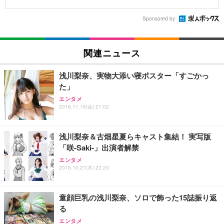
Sponsored by
関連ニュース
浅川梨奈、実物大添い寝ポスター「すごかっ
た」
エンタメ
2016.11.18(金) 21:02
浅川梨奈＆古畑星夏らキャスト集結！ 実写版
「咲-Saki-」出演者解禁
エンタメ
2016.10.27(木) 22:20
童顔巨乳の浅川梨奈、ソロで飾った15誌振り返
る
エンタメ