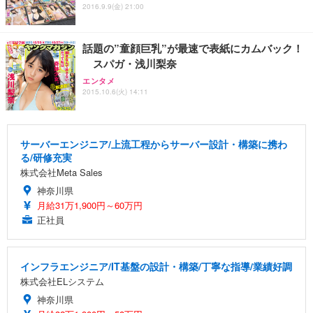
2016.9.9(金) 21:00
話題の”童顔巨乳”が最速で表紙にカムバック！
スパガ・浅川梨奈
エンタメ
2015.10.6(火) 14:11
サーバーエンジニア/上流工程からサーバー設計・構築に携わ
る/研修充実
株式会社Meta Sales
神奈川県
月給31万1,900円～60万円
正社員
インフラエンジニア/IT基盤の設計・構築/丁寧な指導/業績好調
株式会社ELシステム
神奈川県