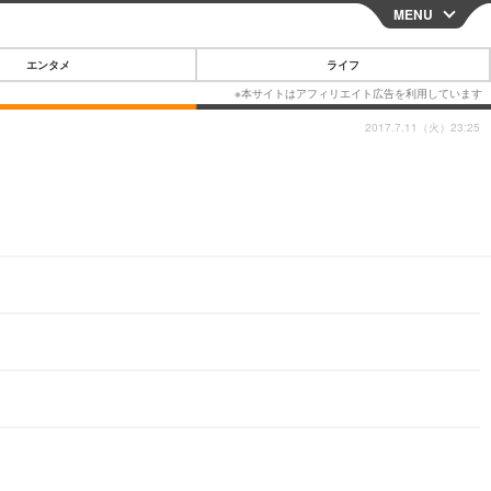
MENU
CLOSE
エンタメ
ライフ
2017.7.11（火）23:25
スマートフォン
ガジェット・ツール
その他
映画・ドラマ
韓国・芸能
グルメ
スポーツ
ショッピング
ブログ
その他