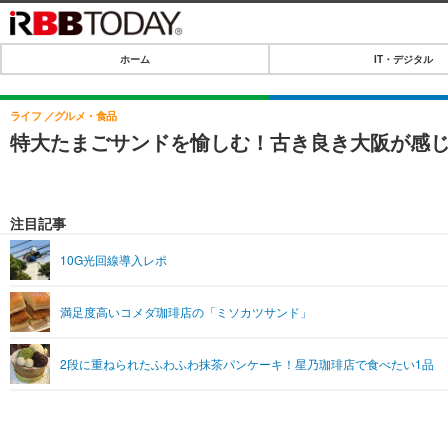
ホーム
IT・デジタル
ホーム
IT・デジタル
ライフ
グルメ・食品
特大たまごサンドを愉しむ！古き良き大阪が感
IT・デジタルTOP
SPEED TEST
ネタ
エンタメ
注目記事
ショッピング
エンタメTOP
ライフ
10G光回線導入レポ
韓流・K-POP
ライフTOP
リリース一覧
満足度高いコメダ珈琲店の「ミソカツサンド」
音楽
ペット
プッシュ通知の停止方法
グラビア
その他
2段に重ねられたふわふわ抹茶パンケーキ！星乃珈琲店で食べたい1品
ショッピング