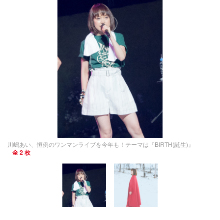
川嶋あい、恒例のワンマンライブを今年も！テーマは『BIRTH(誕生)』
全 2 枚