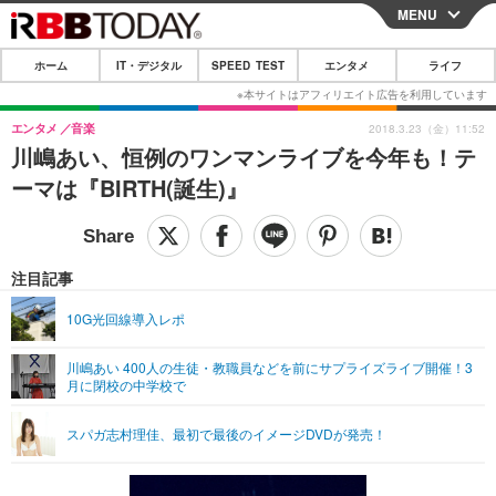
MENU
CLOSE
ホーム
IT・デジタル
SPEED TEST
エンタメ
ライフ
ホーム
IT・デジタル
エンタメ
音楽
2018.3.23（金）11:52
川嶋あい、恒例のワンマンライブを今年も！テ
IT・デジタルTOP
スマートフォン
SPEED TEST
ーマは『BIRTH(誕生)』
ネタ
ガジェット・ツール
エンタメ
ショッピング
その他
エンタメTOP
映画・ドラマ
ライフ
注目記事
韓流・K-POP
韓国・芸能
ライフTOP
グルメ
リリース一覧
10G光回線導入レポ
音楽
スポーツ
ペット
ショッピング
プッシュ通知の停止方法
川嶋あい 400人の生徒・教職員などを前にサプライズライブ開催！3
月に閉校の中学校で
グラビア
ブログ
その他
ショッピング
その他
スパガ志村理佳、最初で最後のイメージDVDが発売！