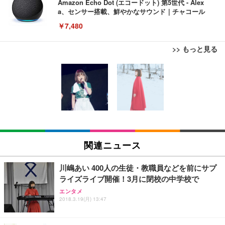
Amazon Echo Dot (エコードット) 第5世代 - Alex
a、センサー搭載、鮮やかなサウンド｜チャコール
￥7,480
>> もっと見る
[EdoErgo] オフィスチェア 椅子 テレワーク 疲れな
EIZO ビジネス向けプレミアムモニター | FlexScan
Amazonベーシック ペットシーツ 薄型 レギュラー 1
い 跳ね上げ式アームレスト コンパクト 約105度ロッ
EV3240X-WT | 31.5型4K UHD・USB Type-C・ホワ
回使い捨て 無香料 ホワイト 300枚
キング pc 事務椅子 360度回転 座面昇降 強化ナイロ
イト
ン樹脂ベース 通気性メッシュ 在宅ワーク H-WY01
￥3,373
￥5,699
￥105,595
(黒網+黒枠+黒足)
EIZO ビジネス向けプレミアムモニター | FlexScan
SIHOO B100 オフィスチェア／デスクチェア メッシ
Amazonベーシック ペットシーツ 厚型 ワイド 42枚
EV2740X-WT | 27.0型4K UHD・USB Type-C・ホワ
ュチェア 人間工学 疲れない ブラック
x2袋(84枚) ホワイト(吸収面:ライトブルー)
関連ニュース
イト
￥27,999
￥3,234
￥109,572
川嶋あい 400人の生徒・教職員などを前にサプ
ライズライブ開催！3月に閉校の中学校で
Sezlife オフィスチェア デスクチェア 疲れない テレ
【純正品】27"ゲーミングモニター DualSense 充電
ネオ・ルーライフ ネオ・オムツ L 中型犬用 26枚入
エンタメ
ワーク チェア 強化バックレスト 30度ロッキング機
フック付き（CFI-ZDM1J）
り 単品
2018.3.19(月) 13:47
能 人間工学 椅子 腰サポート 90度跳ね上げ式アーム
レスト 3Dヘッドレスト ハンガー付き 高反発クッシ
￥49,979
￥1,800
￥7,680
ョン PCチェア 通気性メッシュ ゲーミング/勉強/事