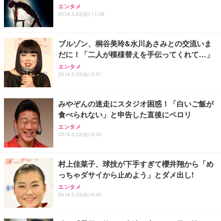
エンタメ
2018.3.23(金) 11:08
ブルゾン、桐谷美玲&水川あさみとの交流いま
だに！「二人が模様替えを手伝ってくれて…」
エンタメ
2018.3.23(金) 9:01
みやぞんの迷走にスタジオ困惑！「白いご飯が
食べられない」と申告した直後にペロリ
エンタメ
2018.3.23(金) 9:30
村上佳菜子、球技が下手すぎて櫻井翔から「め
っちゃダサイから止めよう」とダメ出し!
エンタメ
2018.3.23(金) 6:00