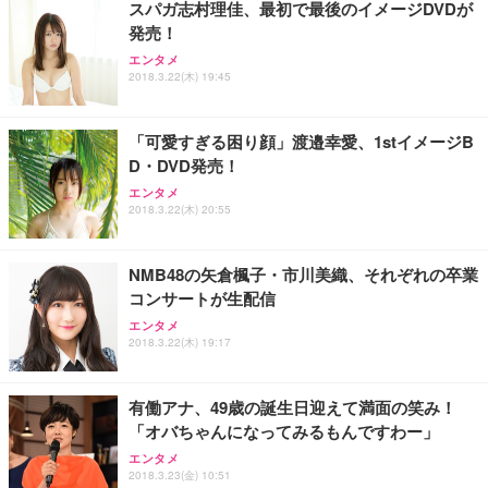
スパガ志村理佳、最初で最後のイメージDVDが
務用 おしゃれ パソコンチェア (ブラック)
発売！
Sezlife オフィスチェア デスクチェア 疲れない テレ
【整備済み品】Dell E2724HS 27インチ 液晶モニタ
Smart Basic(スマートベーシック) 【Amazon.co.jp
エンタメ
ワーク チェア 強化バックレスト 30度ロッキング機
ー フルHD（1920×1080）VA 非光沢 HDMI/DisplayP
限定】 Smart Basic アイリスオーヤマ ペットシーツ
2018.3.22(木) 19:45
能 人間工学 椅子 腰サポート 90度跳ね上げ式アーム
ort/VGA スピーカー内蔵 高さ調整 スイベル VESA対
超厚型 お徳用 ワイド 100枚入 (x 1) (ケース販売)
レスト 3Dヘッドレスト ハンガー付き 高反発クッシ
応 ComfortView ビジネス向け
￥7,680
￥15,800
￥3,670
ョン PCチェア 通気性メッシュ ゲーミング/勉強/事
「可愛すぎる困り顔」渡邉幸愛、1stイメージB
務用 おしゃれ パソコンチェア (ホワイト)
D・DVD発売！
ANDWINT オフィスチェア デスクチェア 肘なし メ
【MiniLED/24.5inch/280Hz/FHD】GRAPHT THE S
アイリスオーヤマ ペットシーツ 超厚型 お徳用 レギ
ッシュ 通気性 ランバーサポート付き 腰サポート ガ
HOOTER Gaming Monitor 24” Essential ゲーミン
エンタメ
ュラー 200枚入【Amazon.co.jp限定】
ス圧無段階昇降 360度回転 キャスター付き コンパク
グモニター QD 24.5インチ 1ms FHD 量子ドット 残
2018.3.22(木) 20:55
ト 幅52×奥行58.5×高さ84～96cm テレワーク 在宅
像低減 (3年保証 | 輝点保証 | 日本メーカー)
￥3,731
￥4,139
￥34,980
勤務 ブラック
NMB48の矢倉楓子・市川美織、それぞれの卒業
コンサートが生配信
エンタメ
2018.3.22(木) 19:17
有働アナ、49歳の誕生日迎えて満面の笑み！
「オバちゃんになってみるもんですわー」
エンタメ
2018.3.23(金) 10:51