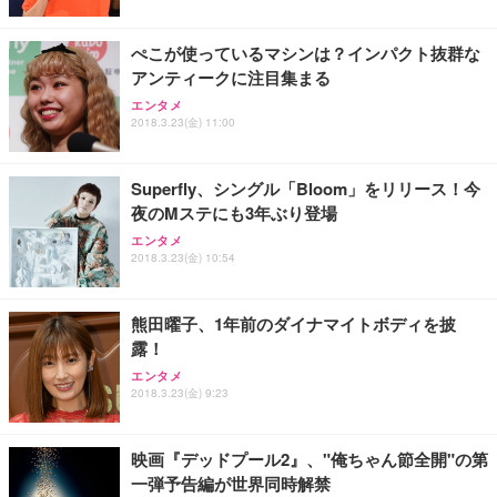
ぺこが使っているマシンは？インパクト抜群な
アンティークに注目集まる
エンタメ
2018.3.23(金) 11:00
Superfly、シングル「Bloom」をリリース！今
夜のMステにも3年ぶり登場
エンタメ
2018.3.23(金) 10:54
熊田曜子、1年前のダイナマイトボディを披
露！
エンタメ
2018.3.23(金) 9:23
映画『デッドプール2』、"俺ちゃん節全開"の第
一弾予告編が世界同時解禁