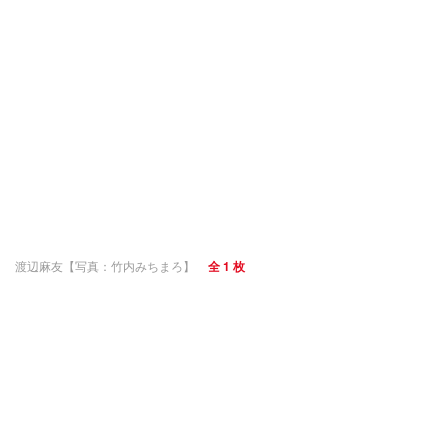
渡辺麻友【写真：竹内みちまろ】
全 1 枚