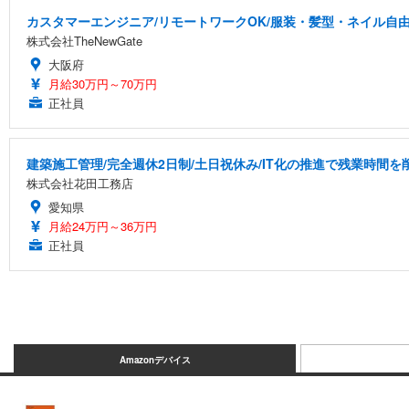
カスタマーエンジニア/リモートワークOK/服装・髪型・ネイル自
株式会社TheNewGate
大阪府
月給30万円～70万円
正社員
建築施工管理/完全週休2日制/土日祝休み/IT化の推進で残業時間
株式会社花田工務店
愛知県
月給24万円～36万円
正社員
Amazonデバイス