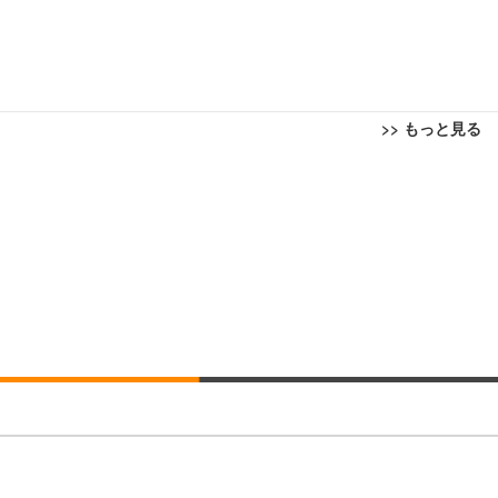
>> もっと見る
回転 座面昇降 強化ナイロン樹脂ベース 通気性メッシュ 在宅ワーク H-WY01
ト 90度跳ね上げ式アームレスト 3Dヘッドレスト ハンガー付き 高反発クッ