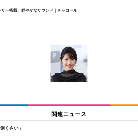
lexa、センサー搭載、鮮やかなサウンド｜チャコール
 跳ね上げ式アームレスト コンパクト 約105度ロッキング pc 事務椅子 360度
X-WT | 31.5型4K UHD・USB Type-C・ホワイト
い捨て 無香料 ホワイト 300枚
チェア 人間工学 疲れない ブラック
X-WT | 27.0型4K UHD・USB Type-C・ホワイト
(84枚) ホワイト(吸収面:ライトブルー)
関連ニュース
ワーク チェア 強化バックレスト 30度ロッキング機能 人間工学 椅子 腰サポー
付き（CFI-ZDM1J）
品
倒くさい」
 おしゃれ パソコンチェア (ブラック)