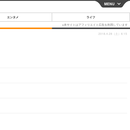
MENU
CLOSE
エンタメ
ライフ
2018.4.28（土）6:15
スマートフォン
ガジェット・ツール
その他
映画・ドラマ
韓国・芸能
グルメ
スポーツ
ショッピング
ブログ
その他