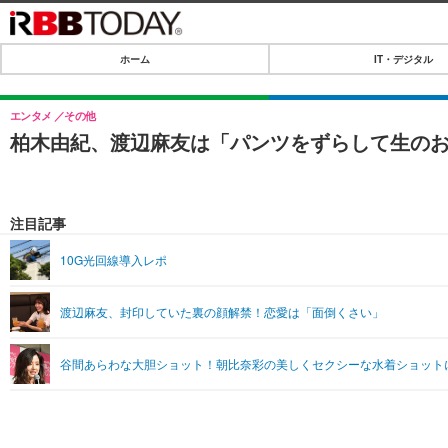
ホーム
IT・デジタル
ホーム
IT・デジタル
エンタメ
その他
柏木由紀、渡辺麻友は「パンツをずらして生のお
IT・デジタルTOP
SPEED TEST
ネタ
エンタメ
注目記事
ショッピング
エンタメTOP
ライフ
10G光回線導入レポ
韓流・K-POP
ライフTOP
リリース一覧
渡辺麻友、封印していた裏の顔解禁！恋愛は「面倒くさい」
音楽
ペット
プッシュ通知の停止方法
グラビア
その他
谷間あらわな大胆ショット！朝比奈彩の美しくセクシーな水着ショット
ショッピング