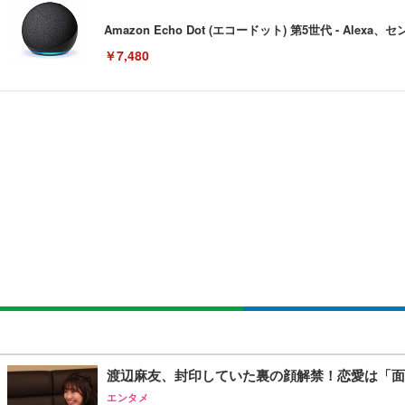
Amazon Echo Dot (エコードット) 第5世代 - A
￥7,480
[EdoErgo] オフィスチェア 椅子 テレワーク 疲れない
EIZO ビジネス向けプレミアムモニター | FlexScan EV3240
Amazonベーシック ペットシーツ 薄型 レギュラー 1回使
(黒網+黒枠+黒足)
￥105,595
￥3,373
￥5,699
SIHOO B100 オフィスチェア／デスクチェア メッシュ
EIZO ビジネス向けプレミアムモニター | FlexScan EV2740
Amazonベーシック ペットシーツ 厚型 ワイド 42枚x2袋
￥27,999
￥109,572
￥3,234
Sezlife オフィスチェア デスクチェア 疲れない テレ
【純正品】27"ゲーミングモニター DualSense 充電フック
ネオ・ルーライフ ネオ・オムツ L 中型犬用 26枚入り 単
渡辺麻友、封印していた裏の顔解禁！恋愛は「面
ション PCチェア 通気性メッシュ ゲーミング/勉強/事務用
￥49,979
￥1,800
エンタメ
￥7,680