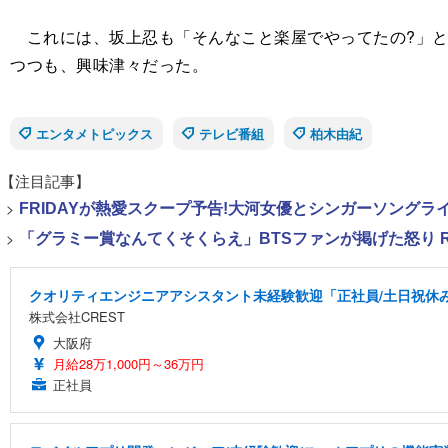
これには、坂上忍も「そんなこと楽屋でやってたの?」と食
つつも、興味津々だった。
エンタメトピックス
テレビ番組
柏木由紀
【注目記事】
>
FRIDAYが熱愛スクープ予告!大河女優とシンガーソング
>
「グラミー賞なんてくそくらえ」BTSファンが掲げた怒り 
クオリティエンジニアアシスタント未経験歓迎「正社員/土日祝休み/
株式会社CREST
大阪府
月給28万1,000円～36万円
正社員