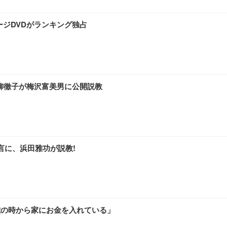
ージDVDがランキング独占
ワーク チェア 強化バックレスト 30度ロッキング機能 人間工学 椅子 腰サポー
付き（CFI-ZDM1J）
品
 おしゃれ パソコンチェア (ブラック)
黒柳徹子が梅沢富美男に公開説教
ワーク チェア 強化バックレスト 30度ロッキング機能 人間工学 椅子 腰サポー
D（1920×1080）VA 非光沢 HDMI/DisplayPort/VGA スピーカー内蔵 
限定】 Smart Basic アイリスオーヤマ ペットシーツ 超厚型 お徳用 ワイド 100枚入 
 おしゃれ パソコンチェア (ホワイト)
言に、浜田雅功が説教!
 通気性 ランバーサポート付き 腰サポート ガス圧無段階昇降 360度回転 キャス
SHOOTER Gaming Monitor 24” Essential ゲーミングモニター QD 24.5
0枚入【Amazon.co.jp限定】
歳の時から家にお金を入れている」