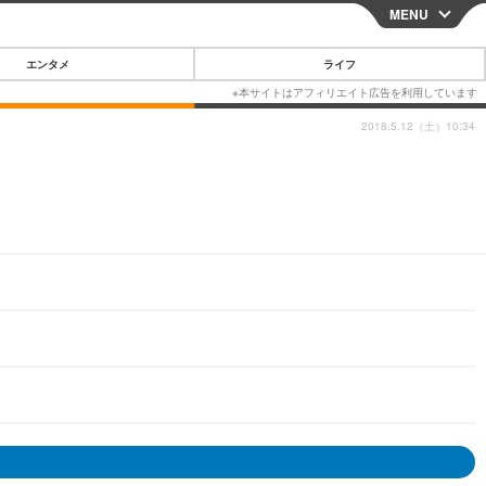
MENU
CLOSE
エンタメ
ライフ
2018.5.12（土）10:34
スマートフォン
ガジェット・ツール
その他
映画・ドラマ
韓国・芸能
グルメ
スポーツ
ショッピング
ブログ
その他