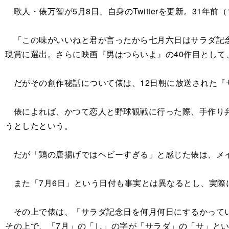
歌人・俵万智が5月8日、自身のTwitterを更新。31年
「この味がいいねと君が言ったから七月六日はサラダ記念
現賞に選出。さらに映画『男はつらいよ』の40作目とし
だがその創作秘話について俵は、12日朝に放送された『
俵によれば、かつて恋人と野球観戦に行った際、手作り弁
うとしたという。
だが「鶏の唐揚げではヘビーすぎる」と感じた俵は、メイ
また「7月6日」という日付も事実とは異なるとし、実際
その上で俵は、「サラダ記念日を何月何日にするかってい
その上で、「7月」の「し」の字が「サラダ」の「サ」とい