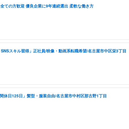
関わる全ての方歓迎 優良企業に9年連続選出 柔軟な働き方
SNSスキル習得」正社員/映像・動画系転職希望/名古屋市中区栄3丁目
年間休日125日」髪型・服装自由/名古屋市中村区那古野1丁目