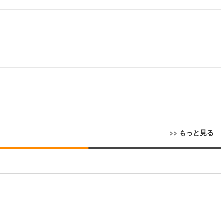
>> もっと見る
回転 座面昇降 強化ナイロン樹脂ベース 通気性メッシュ 在宅ワーク H-WY01