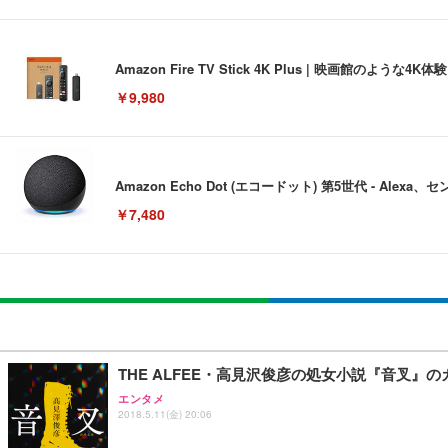
Amazon Fire TV Stick 4K Plus | 映画館のよ
￥9,980
Amazon Echo Dot (エコードット) 第5世代 - A
￥7,480
[EdoErgo] オフィスチェア 椅子 テレワーク 疲れない
EIZO ビジネス向けプレミアムモニター | FlexScan EV3240
Amazonベーシック ペットシーツ 薄型 レギュラー 1回使
(黒網+黒枠+黒足)
￥105,595
￥3,373
￥5,699
THE ALFEE・高見沢俊彦の処女小説『音叉』
エンタメ
2018.5.11(金) 20:06
SIHOO B100 オフィスチェア／デスクチェア メッシュ
EIZO ビジネス向けプレミアムモニター | FlexScan EV2740
Amazonベーシック ペットシーツ 厚型 ワイド 42枚x2袋