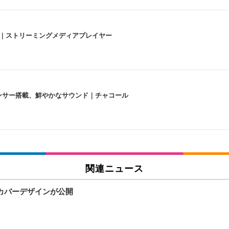
うな4K体験 | ストリーミングメディアプレイヤー
lexa、センサー搭載、鮮やかなサウンド｜チャコール
 跳ね上げ式アームレスト コンパクト 約105度ロッキング pc 事務椅子 360度
X-WT | 31.5型4K UHD・USB Type-C・ホワイト
い捨て 無香料 ホワイト 300枚
関連ニュース
のカバーデザインが公開
チェア 人間工学 疲れない ブラック
X-WT | 27.0型4K UHD・USB Type-C・ホワイト
(84枚) ホワイト(吸収面:ライトブルー)