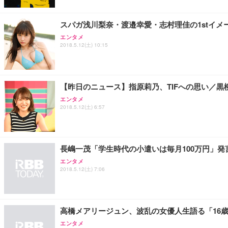
￥27,999
￥109,572
￥3,234
スパガ浅川梨奈・渡邉幸愛・志村理佳の1stイメ
エンタメ
2018.5.12(土) 10:15
Sezlife オフィスチェア デスクチェア 疲れない テレ
【純正品】27"ゲーミングモニター DualSense 充電フック
ネオ・ルーライフ ネオ・オムツ L 中型犬用 26枚入り 単
ション PCチェア 通気性メッシュ ゲーミング/勉強/事務用
￥49,979
￥1,800
￥7,680
【昨日のニュース】指原莉乃、TIFへの思い／
エンタメ
2018.5.12(土) 6:57
Sezlife オフィスチェア デスクチェア 疲れない テレ
【整備済み品】Dell E2724HS 27インチ 液晶モニター フルH
Smart Basic(スマートベーシック) 【Amazon.co.jp
ション PCチェア 通気性メッシュ ゲーミング/勉強/事務用
￥15,800
￥3,670
￥7,680
長嶋一茂「学生時代の小遣いは毎月100万円」発
エンタメ
2018.5.12(土) 7:06
ANDWINT オフィスチェア デスクチェア 肘なし メッシュ
【MiniLED/24.5inch/280Hz/FHD】GRAPHT THE 
アイリスオーヤマ ペットシーツ 超厚型 お徳用 レギュラー 20
勤務 ブラック
￥34,980
￥3,731
￥4,139
高橋メアリージュン、波乱の女優人生語る「16
エンタメ