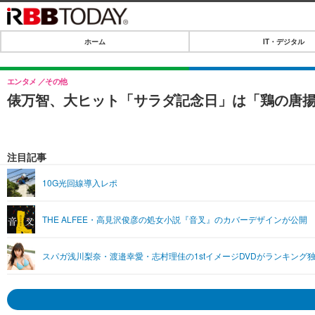
ホーム
IT・デジタル
ホーム
IT・デジタル
エンタメ
その他
俵万智、大ヒット「サラダ記念日」は「鶏の唐
IT・デジタルTOP
SPEED TEST
ネタ
エンタメ
注目記事
ショッピング
エンタメTOP
ライフ
10G光回線導入レポ
韓流・K-POP
ライフTOP
リリース一覧
THE ALFEE・高見沢俊彦の処女小説『音叉』のカバーデザインが公開
音楽
ペット
プッシュ通知の停止方法
グラビア
その他
スパガ浅川梨奈・渡邉幸愛・志村理佳の1stイメージDVDがランキング
ショッピング