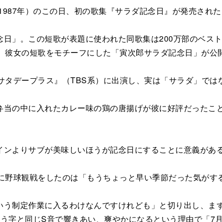
前（1987年）のこの日、初の歌集『サラダ記念日』が発売され
日」。この短歌が表題に使われた同歌集は200万部のベス
て、彼女の短歌をモチーフにした「寅次郎サラダ記念日」が公
サタデープラス』（TBS系）に出演し、実は「サラダ」では
当の中に入れたカレー味の鶏の唐揚げが彼に好評だったこと
ンよりサブが美味しいほうが記念日にすることに意義があ
に野球観戦をしたのは「もうちょっと早い季節だった気がす
う制定作業に入るわけなんですけれども」と切り出し、まず
う字と同じS音で響きあい、爽やかになるという理由で「7