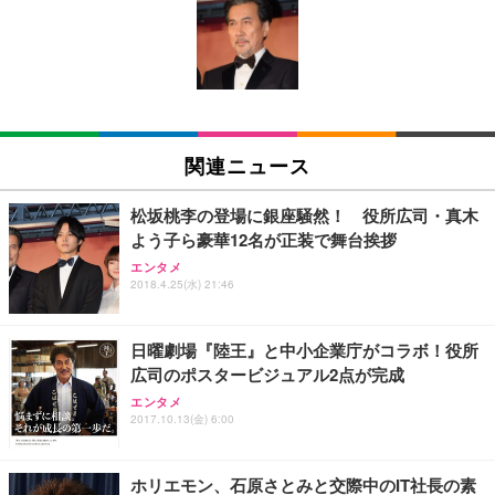
Amazonベーシック ペットシーツ 薄型 レギュラー 1
い 跳ね上げ式アームレスト コンパクト 約105度ロッ
EV3240X-WT | 31.5型4K UHD・USB Type-C・ホワ
回使い捨て 無香料 ホワイト 300枚
キング pc 事務椅子 360度回転 座面昇降 強化ナイロ
イト
ン樹脂ベース 通気性メッシュ 在宅ワーク H-WY01
￥3,373
￥5,699
￥105,595
(黒網+黒枠+黒足)
EIZO ビジネス向けプレミアムモニター | FlexScan
SIHOO B100 オフィスチェア／デスクチェア メッシ
Amazonベーシック ペットシーツ 厚型 ワイド 42枚
EV2740X-WT | 27.0型4K UHD・USB Type-C・ホワ
ュチェア 人間工学 疲れない ブラック
x2袋(84枚) ホワイト(吸収面:ライトブルー)
関連ニュース
イト
￥27,999
￥3,234
￥109,572
松坂桃李の登場に銀座騒然！ 役所広司・真木
よう子ら豪華12名が正装で舞台挨拶
Sezlife オフィスチェア デスクチェア 疲れない テレ
【純正品】27"ゲーミングモニター DualSense 充電
ネオ・ルーライフ ネオ・オムツ L 中型犬用 26枚入
エンタメ
ワーク チェア 強化バックレスト 30度ロッキング機
フック付き（CFI-ZDM1J）
り 単品
2018.4.25(水) 21:46
能 人間工学 椅子 腰サポート 90度跳ね上げ式アーム
レスト 3Dヘッドレスト ハンガー付き 高反発クッシ
￥49,979
￥1,800
￥7,680
ョン PCチェア 通気性メッシュ ゲーミング/勉強/事
日曜劇場『陸王』と中小企業庁がコラボ！役所
務用 おしゃれ パソコンチェア (ブラック)
広司のポスタービジュアル2点が完成
Sezlife オフィスチェア デスクチェア 疲れない テレ
【整備済み品】Dell E2724HS 27インチ 液晶モニタ
Smart Basic(スマートベーシック) 【Amazon.co.jp
エンタメ
ワーク チェア 強化バックレスト 30度ロッキング機
ー フルHD（1920×1080）VA 非光沢 HDMI/DisplayP
限定】 Smart Basic アイリスオーヤマ ペットシーツ
2017.10.13(金) 6:00
能 人間工学 椅子 腰サポート 90度跳ね上げ式アーム
ort/VGA スピーカー内蔵 高さ調整 スイベル VESA対
超厚型 お徳用 ワイド 100枚入 (x 1) (ケース販売)
レスト 3Dヘッドレスト ハンガー付き 高反発クッシ
応 ComfortView ビジネス向け
￥7,680
￥15,800
￥3,670
ョン PCチェア 通気性メッシュ ゲーミング/勉強/事
ホリエモン、石原さとみと交際中のIT社長の素
務用 おしゃれ パソコンチェア (ホワイト)