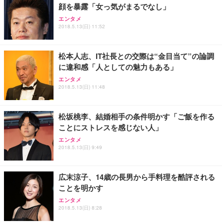
顔を暴露「女っ気がまるでなし」
ANDWINT オフィスチェア デスクチェア 肘なし メ
【MiniLED/24.5inch/280Hz/FHD】GRAPHT THE S
アイリスオーヤマ ペットシーツ 超厚型 お徳用 レギ
ッシュ 通気性 ランバーサポート付き 腰サポート ガ
HOOTER Gaming Monitor 24” Essential ゲーミン
エンタメ
ュラー 200枚入【Amazon.co.jp限定】
ス圧無段階昇降 360度回転 キャスター付き コンパク
グモニター QD 24.5インチ 1ms FHD 量子ドット 残
2018.5.13(日) 11:52
ト 幅52×奥行58.5×高さ84～96cm テレワーク 在宅
像低減 (3年保証 | 輝点保証 | 日本メーカー)
￥3,731
￥4,139
￥34,980
勤務 ブラック
松本人志、IT社長との交際は“金目当て”の論調
に違和感「人としての魅力もある」
エンタメ
2018.5.13(日) 11:48
松坂桃李、結婚相手の条件明かす「ご飯を作る
ことにストレスを感じない人」
エンタメ
2018.5.13(日) 9:49
広末涼子、14歳の長男から手料理を酷評される
ことを明かす
エンタメ
2018.5.13(日) 8:28