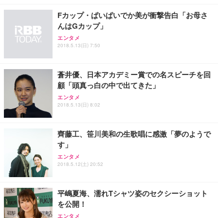
Fカップ・ぱいぱいでか美が衝撃告白「お母さ
んはGカップ」
エンタメ
2018.5.13(日) 7:50
蒼井優、日本アカデミー賞での名スピーチを回
顧「頭真っ白の中で出てきた」
エンタメ
2018.5.13(日) 8:02
齊藤工、笹川美和の生歌唱に感激「夢のようで
す」
エンタメ
2018.5.12(土) 20:52
平嶋夏海、濡れTシャツ姿のセクシーショット
を公開！
エンタメ