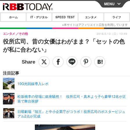
MENU
CLOSE
ホーム
IT・デジタル
SPEED TEST
エンタメ
ライフ
ホーム
IT・デジタル
エンタメ
その他
2018.5.13（日）13:49
役所広司、昔の女優はわがまま？「セットの色
IT・デジタルTOP
スマートフォン
SPEED TEST
が私に合わない」
ネタ
ガジェット・ツール
エンタメ
ショッピング
その他
エンタメTOP
映画・ドラマ
ライフ
注目記事
韓流・K-POP
韓国・芸能
ライフTOP
グルメ
リリース一覧
10G光回線導入レポ
音楽
スポーツ
ペット
ショッピング
プッシュ通知の停止方法
松坂桃李の登場に銀座騒然！ 役所広司・真木よう子ら豪華12名が正
装で舞台挨拶
グラビア
ブログ
その他
日曜劇場『陸王』と中小企業庁がコラボ！役所広司のポスタービジュ
ショッピング
その他
アル2点が完成