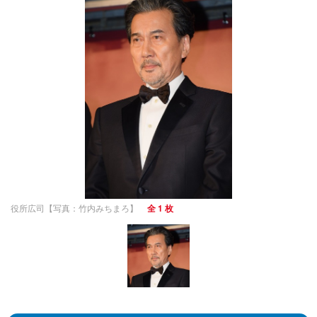
役所広司【写真：竹内みちまろ】
全 1 枚