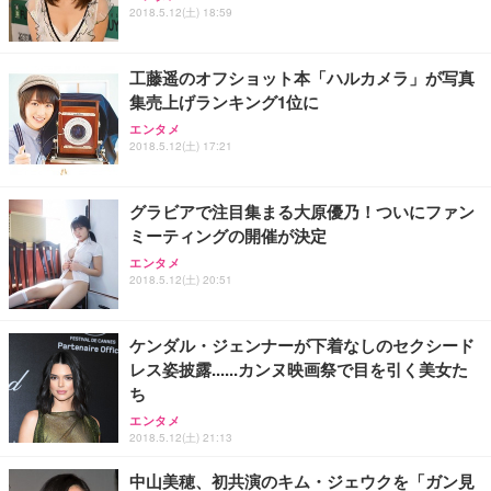
2018.5.12(土) 18:59
工藤遥のオフショット本「ハルカメラ」が写真
集売上げランキング1位に
エンタメ
2018.5.12(土) 17:21
グラビアで注目集まる大原優乃！ついにファン
ミーティングの開催が決定
エンタメ
2018.5.12(土) 20:51
ケンダル・ジェンナーが下着なしのセクシード
レス姿披露......カンヌ映画祭で目を引く美女た
ち
エンタメ
2018.5.12(土) 21:13
中山美穂、初共演のキム・ジェウクを「ガン見