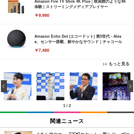
Amazon Fire TV Stick 4K Plus | 映画館のような4K
体験 | ストリーミングメディアプレイヤー
￥9,980
Amazon Echo Dot (エコードット) 第5世代 - Alex
a、センサー搭載、鮮やかなサウンド｜チャコール
￥7,480
>> もっと見る
[EdoErgo] オフィスチェア 椅子 テレワーク 疲れな
EIZO ビジネス向けプレミアムモニター | FlexScan
Amazonベーシック ペットシーツ 薄型 レギュラー 1
い 跳ね上げ式アームレスト コンパクト 約105度ロッ
EV3240X-WT | 31.5型4K UHD・USB Type-C・ホワ
‹
回使い捨て 無香料 ホワイト 300枚
キング pc 事務椅子 360度回転 座面昇降 強化ナイロ
イト
ン樹脂ベース 通気性メッシュ 在宅ワーク H-WY01
￥3,373
￥5,699
￥105,595
(黒網+黒枠+黒足)
1
/
2
EIZO ビジネス向けプレミアムモニター | FlexScan
SIHOO B100 オフィスチェア／デスクチェア メッシ
Amazonベーシック ペットシーツ 厚型 ワイド 42枚
EV2740X-WT | 27.0型4K UHD・USB Type-C・ホワ
ュチェア 人間工学 疲れない ブラック
x2袋(84枚) ホワイト(吸収面:ライトブルー)
関連ニュース
イト
￥27,999
￥3,234
￥109,572