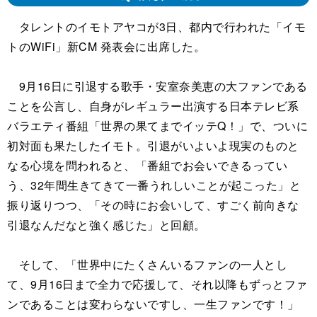
タレントのイモトアヤコが3日、都内で行われた「イモ
トのWiFi」新CM 発表会に出席した。
9月16日に引退する歌手・安室奈美恵の大ファンである
ことを公言し、自身がレギュラー出演する日本テレビ系
バラエティ番組「世界の果てまでイッテQ！」で、ついに
初対面も果たしたイモト。引退がいよいよ現実のものと
なる心境を問われると、「番組でお会いできるってい
う、32年間生きてきて一番うれしいことが起こった」と
振り返りつつ、「その時にお会いして、すごく前向きな
引退なんだなと強く感じた」と回顧。
そして、「世界中にたくさんいるファンの一人とし
て、9月16日まで全力で応援して、それ以降もずっとファ
ンであることは変わらないですし、一生ファンです！」