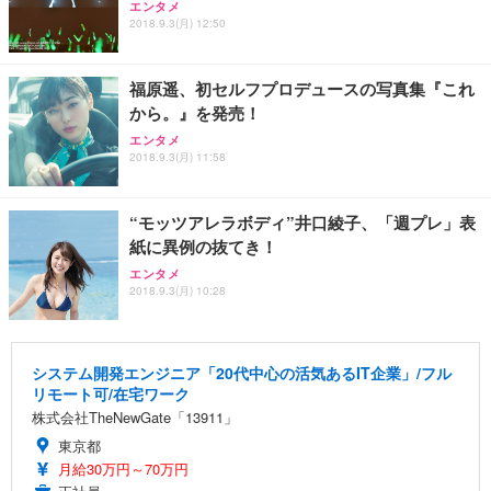
エンタメ
2018.9.3(月) 12:50
福原遥、初セルフプロデュースの写真集『これ
から。』を発売！
エンタメ
2018.9.3(月) 11:58
“モッツアレラボディ”井口綾子、「週プレ」表
紙に異例の抜てき！
エンタメ
2018.9.3(月) 10:28
システム開発エンジニア「20代中心の活気あるIT企業」/フル
リモート可/在宅ワーク
株式会社TheNewGate「13911」
東京都
月給30万円～70万円