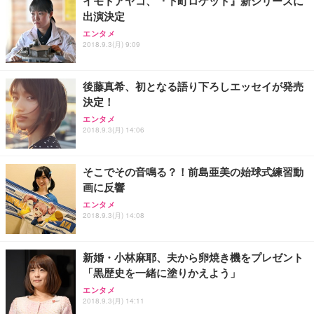
イモトアヤコ、『下町ロケット』新シリーズに
出演決定
Sezlife オフィスチェア デスクチェア 疲れない テレ
【純正品】27"ゲーミングモニター DualSense 充電
ネオ・ルーライフ ネオ・オムツ L 中型犬用 26枚入
エンタメ
ワーク チェア 強化バックレスト 30度ロッキング機
2018.9.3(月) 9:09
フック付き（CFI-ZDM1J）
り 単品
能 人間工学 椅子 腰サポート 90度跳ね上げ式アーム
レスト 3Dヘッドレスト ハンガー付き 高反発クッシ
￥49,979
￥1,800
￥7,680
ョン PCチェア 通気性メッシュ ゲーミング/勉強/事
後藤真希、初となる語り下ろしエッセイが発売
務用 おしゃれ パソコンチェア (ブラック)
決定！
Sezlife オフィスチェア デスクチェア 疲れない テレ
【整備済み品】Dell E2724HS 27インチ 液晶モニタ
Smart Basic(スマートベーシック) 【Amazon.co.jp
エンタメ
ワーク チェア 強化バックレスト 30度ロッキング機
ー フルHD（1920×1080）VA 非光沢 HDMI/DisplayP
限定】 Smart Basic アイリスオーヤマ ペットシーツ
2018.9.3(月) 14:06
能 人間工学 椅子 腰サポート 90度跳ね上げ式アーム
ort/VGA スピーカー内蔵 高さ調整 スイベル VESA対
超厚型 お徳用 ワイド 100枚入 (x 1) (ケース販売)
レスト 3Dヘッドレスト ハンガー付き 高反発クッシ
応 ComfortView ビジネス向け
￥7,680
￥15,800
￥3,670
ョン PCチェア 通気性メッシュ ゲーミング/勉強/事
そこでその音鳴る？！前島亜美の始球式練習動
務用 おしゃれ パソコンチェア (ホワイト)
画に反響
ANDWINT オフィスチェア デスクチェア 肘なし メ
【MiniLED/24.5inch/280Hz/FHD】GRAPHT THE S
アイリスオーヤマ ペットシーツ 超厚型 お徳用 レギ
ッシュ 通気性 ランバーサポート付き 腰サポート ガ
HOOTER Gaming Monitor 24” Essential ゲーミン
エンタメ
ュラー 200枚入【Amazon.co.jp限定】
ス圧無段階昇降 360度回転 キャスター付き コンパク
グモニター QD 24.5インチ 1ms FHD 量子ドット 残
2018.9.3(月) 14:08
ト 幅52×奥行58.5×高さ84～96cm テレワーク 在宅
像低減 (3年保証 | 輝点保証 | 日本メーカー)
￥3,731
￥4,139
￥34,980
勤務 ブラック
新婚・小林麻耶、夫から卵焼き機をプレゼント
「黒歴史を一緒に塗りかえよう」
エンタメ
2018.9.3(月) 14:11