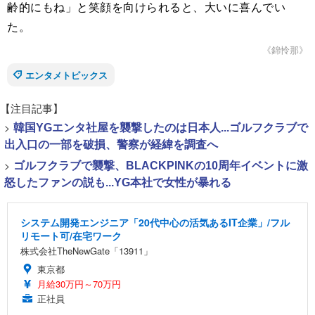
齢的にもね」と笑顔を向けられると、大いに喜んでい
た。
《錦怜那》
エンタメトピックス
【注目記事】
>
韓国YGエンタ社屋を襲撃したのは日本人...ゴルフクラブで
出入口の一部を破損、警察が経緯を調査へ
>
ゴルフクラブで襲撃、BLACKPINKの10周年イベントに激
怒したファンの説も...YG本社で女性が暴れる
システム開発エンジニア「20代中心の活気あるIT企業」/フル
リモート可/在宅ワーク
株式会社TheNewGate「13911」
東京都
月給30万円～70万円
正社員