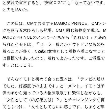
と笑顔で宣言すると、“安室ロス”にも「なってないです」
と力を込めた。
この日は、CMで共演するMAG!C☆PRINCE、CMソン
グを歌う五木ひろしも登場。CMと同じ着物姿で現れ、M
AG!C☆PRINCEのメンバーたちから「きれい！」と褒め
られたイモトは、「セーラー服とかアウトドアなものを
着ることが多く、32歳の女性として着物を着こなすこと
は目標でもあったので、着れてよかったです。ご満悦で
す」とにっこり。
そんなイモトと初めて会った五木は、「テレビの通り
でした。好感度そのままです」とコメント。イモトは子
供の頃から知っている大物演歌歌手に緊張しながらも、
「女性として（の好感度は）？」とチャレンジングな質
問もぶつけ、「女性としてもいい感じです。ちょうど年