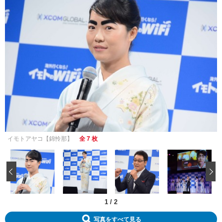
イモトアヤコ【錦怜那】
全 7 枚
‹
1
/
2
写真をすべて見る