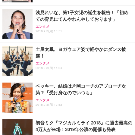
浅見れいな、第1子女児の誕生を報告！「初め
ての育児にてんやわんやしております」
エンタメ
2018.9.3(月) 13:51
土屋太鳳、ヨガウェア姿で軽やかにダンス披
露！
エンタメ
2018.9.3(月) 14:04
ベッキー、結婚は片岡コーチのアプローチ次
第？「受け身なのでいつも」
エンタメ
2018.9.3(月) 12:53
初音ミク『マジカルミライ 2018』に過去最高の
4万人が来場！2019年公演の開催も発表