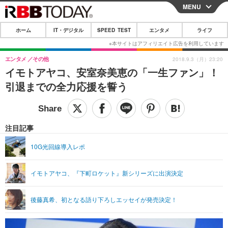
MENU
CLOSE
ホーム
IT・デジタル
SPEED TEST
エンタメ
ライフ
ホーム
IT・デジタル
エンタメ
その他
2018.9.3（月）23:20
イモトアヤコ、安室奈美恵の「一生ファン」！
IT・デジタルTOP
スマートフォン
SPEED TEST
引退までの全力応援を誓う
ネタ
ガジェット・ツール
エンタメ
ショッピング
その他
エンタメTOP
映画・ドラマ
ライフ
注目記事
韓流・K-POP
韓国・芸能
ライフTOP
グルメ
リリース一覧
10G光回線導入レポ
音楽
スポーツ
ペット
ショッピング
プッシュ通知の停止方法
イモトアヤコ、『下町ロケット』新シリーズに出演決定
グラビア
ブログ
その他
ショッピング
その他
後藤真希、初となる語り下ろしエッセイが発売決定！