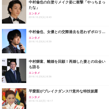
中村倫也の白塗りメイク姿に衝撃「やっちまっ
務用 おしゃれ パソコンチェア (ホワイト)
たな」
ANDWINT オフィスチェア デスクチェア 肘なし メ
【MiniLED/24.5inch/280Hz/FHD】GRAPHT THE S
アイリスオーヤマ ペットシーツ 超厚型 お徳用 レギ
ッシュ 通気性 ランバーサポート付き 腰サポート ガ
HOOTER Gaming Monitor 24” Essential ゲーミン
エンタメ
ュラー 200枚入【Amazon.co.jp限定】
ス圧無段階昇降 360度回転 キャスター付き コンパク
グモニター QD 24.5インチ 1ms FHD 量子ドット 残
2018.10.23(火) 8:43
ト 幅52×奥行58.5×高さ84～96cm テレワーク 在宅
像低減 (3年保証 | 輝点保証 | 日本メーカー)
￥3,731
￥4,139
￥34,980
勤務 ブラック
中村倫也、女優との交際過去を思わずポロリ…
エンタメ
2018.10.23(火) 8:39
中村獅童、離婚を回顧！再婚した妻との出会い
も語る
エンタメ
2018.10.23(火) 8:36
平愛梨がブレイクダンス!?意外な特技披露
エンタメ
2018.10.22(月) 19:17