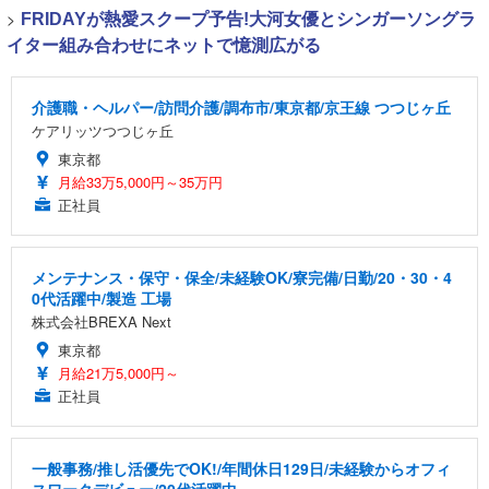
>
FRIDAYが熱愛スクープ予告!大河女優とシンガーソングラ
イター組み合わせにネットで憶測広がる
介護職・ヘルパー/訪問介護/調布市/東京都/京王線 つつじヶ丘
ケアリッツつつじヶ丘
東京都
月給33万5,000円～35万円
正社員
メンテナンス・保守・保全/未経験OK/寮完備/日勤/20・30・4
0代活躍中/製造 工場
株式会社BREXA Next
東京都
月給21万5,000円～
正社員
一般事務/推し活優先でOK!/年間休日129日/未経験からオフィ