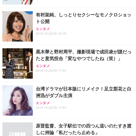
有村架純、しっとりセクシーなモノクロショッ
ト公開
エンタメ
2018.10.22(月) 19:18
黒木華と野村周平、撮影現場で成田凌が謎だっ
たと意気投合「変なやつでしたね（笑）」
エンタメ
2018.10.22(月) 17:40
台湾ドラマが日本版にリメイク！足立梨花と白
洲迅がダブル主演
エンタメ
2018.10.22(月) 17:43
原晋監督、女子駅伝での四つん這いのたすき渡
しに持論「私だったら止める」