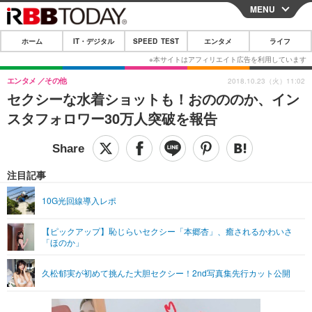
MENU
CLOSE
ホーム
IT・デジタル
SPEED TEST
エンタメ
ライフ
ホーム
IT・デジタル
エンタメ
その他
2018.10.23（火）11:02
セクシーな水着ショットも！おのののか、イン
IT・デジタルTOP
スマートフォン
SPEED TEST
スタフォロワー30万人突破を報告
ネタ
ガジェット・ツール
エンタメ
ショッピング
その他
エンタメTOP
映画・ドラマ
ライフ
注目記事
韓流・K-POP
韓国・芸能
ライフTOP
グルメ
リリース一覧
10G光回線導入レポ
音楽
スポーツ
ペット
ショッピング
プッシュ通知の停止方法
【ピックアップ】恥じらいセクシー「本郷杏」、癒されるかわいさ
「ほのか」
グラビア
ブログ
その他
ショッピング
その他
久松郁実が初めて挑んた大胆セクシー！2nd写真集先行カット公開