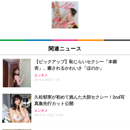
[EdoErgo] オフィスチェア 椅子 テレワーク 疲れな
EIZO ビジネス向けプレミアムモニター | FlexScan
Amazonベーシック ペットシーツ 薄型 レギュラー 1
い 跳ね上げ式アームレスト コンパクト 約105度ロッ
EV3240X-WT | 31.5型4K UHD・USB Type-C・ホワ
回使い捨て 無香料 ホワイト 300枚
キング pc 事務椅子 360度回転 座面昇降 強化ナイロ
イト
ン樹脂ベース 通気性メッシュ 在宅ワーク H-WY01
￥3,373
￥5,699
￥105,595
(黒網+黒枠+黒足)
EIZO ビジネス向けプレミアムモニター | FlexScan
SIHOO B100 オフィスチェア／デスクチェア メッシ
Amazonベーシック ペットシーツ 厚型 ワイド 42枚
EV2740X-WT | 27.0型4K UHD・USB Type-C・ホワ
ュチェア 人間工学 疲れない ブラック
x2袋(84枚) ホワイト(吸収面:ライトブルー)
関連ニュース
イト
￥27,999
￥3,234
￥109,572
【ピックアップ】恥じらいセクシー「本郷
杏」、癒されるかわいさ「ほのか」
Sezlife オフィスチェア デスクチェア 疲れない テレ
【純正品】27"ゲーミングモニター DualSense 充電
ネオ・ルーライフ ネオ・オムツ L 中型犬用 26枚入
エンタメ
ワーク チェア 強化バックレスト 30度ロッキング機
2018.9.30(日) 1:19
フック付き（CFI-ZDM1J）
り 単品
能 人間工学 椅子 腰サポート 90度跳ね上げ式アーム
レスト 3Dヘッドレスト ハンガー付き 高反発クッシ
￥49,979
￥1,800
￥7,680
ョン PCチェア 通気性メッシュ ゲーミング/勉強/事
久松郁実が初めて挑んた大胆セクシー！2nd写
務用 おしゃれ パソコンチェア (ブラック)
真集先行カット公開
Sezlife オフィスチェア デスクチェア 疲れない テレ
【整備済み品】Dell E2724HS 27インチ 液晶モニタ
Smart Basic(スマートベーシック) 【Amazon.co.jp
エンタメ
ワーク チェア 強化バックレスト 30度ロッキング機
ー フルHD（1920×1080）VA 非光沢 HDMI/DisplayP
限定】 Smart Basic アイリスオーヤマ ペットシーツ
2018.10.13(土) 10:22
能 人間工学 椅子 腰サポート 90度跳ね上げ式アーム
ort/VGA スピーカー内蔵 高さ調整 スイベル VESA対
超厚型 お徳用 ワイド 100枚入 (x 1) (ケース販売)
レスト 3Dヘッドレスト ハンガー付き 高反発クッシ
応 ComfortView ビジネス向け
￥7,680
￥15,800
￥3,670
ョン PCチェア 通気性メッシュ ゲーミング/勉強/事