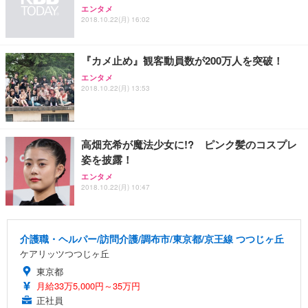
エンタメ
2018.10.22(月) 16:02
『カメ止め』観客動員数が200万人を突破！
エンタメ
2018.10.22(月) 13:53
高畑充希が魔法少女に!? ピンク髪のコスプレ
姿を披露！
エンタメ
2018.10.22(月) 10:47
介護職・ヘルパー/訪問介護/調布市/東京都/京王線 つつじヶ丘
ケアリッツつつじヶ丘
東京都
月給33万5,000円～35万円
正社員