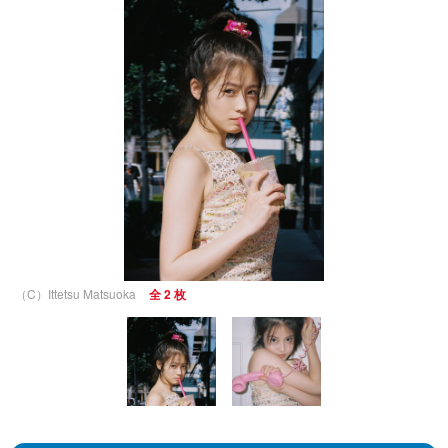
（C）Ittetsu Matsuoka
全 2 枚