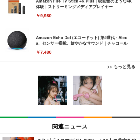
Amazon Fire TV Stick 4K Plus | 映画館のような4K
体験 | ストリーミングメディアプレイヤー
￥9,980
Amazon Echo Dot (エコードット) 第5世代 - Alex
a、センサー搭載、鮮やかなサウンド｜チャコール
￥7,480
>> もっと見る
[EdoErgo] オフィスチェア 椅子 テレワーク 疲れな
EIZO ビジネス向けプレミアムモニター | FlexScan
Amazonベーシック ペットシーツ 薄型 レギュラー 1
い 跳ね上げ式アームレスト コンパクト 約105度ロッ
EV3240X-WT | 31.5型4K UHD・USB Type-C・ホワ
回使い捨て 無香料 ホワイト 300枚
キング pc 事務椅子 360度回転 座面昇降 強化ナイロ
イト
ン樹脂ベース 通気性メッシュ 在宅ワーク H-WY01
￥3,373
￥5,699
￥105,595
(黒網+黒枠+黒足)
EIZO ビジネス向けプレミアムモニター | FlexScan
SIHOO B100 オフィスチェア／デスクチェア メッシ
Amazonベーシック ペットシーツ 厚型 ワイド 42枚
EV2740X-WT | 27.0型4K UHD・USB Type-C・ホワ
ュチェア 人間工学 疲れない ブラック
x2袋(84枚) ホワイト(吸収面:ライトブルー)
関連ニュース
イト
￥27,999
￥3,234
￥109,572