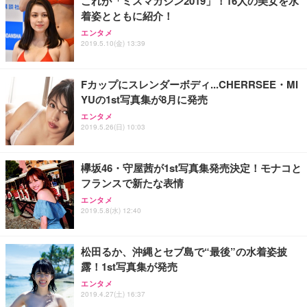
これが「ミスマガジン2019」！16人の美女を水
着姿とともに紹介！
Sezlife オフィスチェア デスクチェア 疲れない テレ
【純正品】27"ゲーミングモニター DualSense 充電
ネオ・ルーライフ ネオ・オムツ L 中型犬用 26枚入
エンタメ
ワーク チェア 強化バックレスト 30度ロッキング機
フック付き（CFI-ZDM1J）
り 単品
2019.5.10(金) 13:39
能 人間工学 椅子 腰サポート 90度跳ね上げ式アーム
レスト 3Dヘッドレスト ハンガー付き 高反発クッシ
￥49,979
￥1,800
￥7,680
ョン PCチェア 通気性メッシュ ゲーミング/勉強/事
Fカップにスレンダーボディ...CHERRSEE・MI
務用 おしゃれ パソコンチェア (ブラック)
YUの1st写真集が8月に発売
Sezlife オフィスチェア デスクチェア 疲れない テレ
【整備済み品】Dell E2724HS 27インチ 液晶モニタ
Smart Basic(スマートベーシック) 【Amazon.co.jp
エンタメ
ワーク チェア 強化バックレスト 30度ロッキング機
ー フルHD（1920×1080）VA 非光沢 HDMI/DisplayP
限定】 Smart Basic アイリスオーヤマ ペットシーツ
2019.5.26(日) 10:03
能 人間工学 椅子 腰サポート 90度跳ね上げ式アーム
ort/VGA スピーカー内蔵 高さ調整 スイベル VESA対
超厚型 お徳用 ワイド 100枚入 (x 1) (ケース販売)
レスト 3Dヘッドレスト ハンガー付き 高反発クッシ
応 ComfortView ビジネス向け
￥7,680
￥15,800
￥3,670
ョン PCチェア 通気性メッシュ ゲーミング/勉強/事
欅坂46・守屋茜が1st写真集発売決定！モナコと
務用 おしゃれ パソコンチェア (ホワイト)
フランスで新たな表情
ANDWINT オフィスチェア デスクチェア 肘なし メ
【MiniLED/24.5inch/280Hz/FHD】GRAPHT THE S
アイリスオーヤマ ペットシーツ 超厚型 お徳用 レギ
ッシュ 通気性 ランバーサポート付き 腰サポート ガ
HOOTER Gaming Monitor 24” Essential ゲーミン
エンタメ
ュラー 200枚入【Amazon.co.jp限定】
ス圧無段階昇降 360度回転 キャスター付き コンパク
グモニター QD 24.5インチ 1ms FHD 量子ドット 残
2019.5.8(水) 12:40
ト 幅52×奥行58.5×高さ84～96cm テレワーク 在宅
像低減 (3年保証 | 輝点保証 | 日本メーカー)
￥3,731
￥4,139
￥34,980
勤務 ブラック
松田るか、沖縄とセブ島で“最後”の水着姿披
露！1st写真集が発売
エンタメ
2019.4.27(土) 16:37