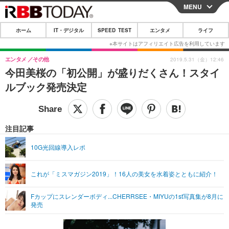
MENU
CLOSE
ホーム
IT・デジタル
SPEED TEST
エンタメ
ライフ
ホーム
IT・デジタル
エンタメ
その他
2019.5.31（金）12:46
今田美桜の「初公開」が盛りだくさん！スタイ
IT・デジタルTOP
スマートフォン
SPEED TEST
ルブック発売決定
ネタ
ガジェット・ツール
エンタメ
ショッピング
その他
エンタメTOP
映画・ドラマ
ライフ
注目記事
韓流・K-POP
韓国・芸能
ライフTOP
グルメ
リリース一覧
10G光回線導入レポ
音楽
スポーツ
ペット
ショッピング
プッシュ通知の停止方法
これが「ミスマガジン2019」！16人の美女を水着姿とともに紹介！
グラビア
ブログ
その他
Fカップにスレンダーボディ...CHERRSEE・MIYUの1st写真集が8月に
ショッピング
その他
発売