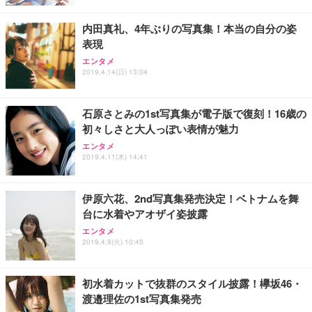
内田真礼、4年ぶりの写真集！本当の自分の姿
表現
エンタメ
2019.4.14(日) 13:04
石原さとみの1st写真集が電子版で復刻！16歳の
初々しさと大人っぽい表情が魅力
エンタメ
2019.4.11(木) 14:41
伊原六花、2nd写真集発売決定！ベトナムを舞
台に水着やアオザイ姿披露
エンタメ
2019.4.9(火) 10:45
初水着カットで抜群のスタイル披露！欅坂46・
渡邉理佐の1st写真集発売