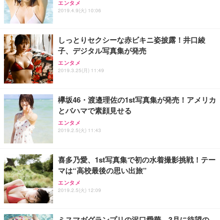
エンタメ
2019.4.9(火) 10:06
しっとりセクシーな赤ビキニ姿披露！井口綾
子、デジタル写真集が発売
エンタメ
2019.3.25(月) 11:49
欅坂46・渡邉理佐の1st写真集が発売！アメリカ
とバハマで素顔見せる
エンタメ
2019.2.5(火) 11:43
喜多乃愛、1st写真集で初の水着撮影挑戦！テー
マは“高校最後の思い出旅”
エンタメ
2019.2.5(火) 12:09
ミスマガグランプリの沢口愛華、3月に待望の