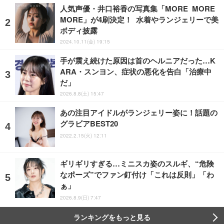
人気声優・井口裕香の写真集「MORE MORE
MORE」が4刷決定！ 水着やランジェリーで美
ボディ披露
2024.10.11(金) 19:15
手が震え続けた原因は首のヘルニアだった…K
ARA・スンヨン、症状の悪化を告白「治療中
だ」
2026.8.8(土) 15:47
あの注目アイドルがランジェリー姿に！話題の
グラビアBEST20
2022.2.15(火) 12:11
ギリギリすぎる…ミニスカ姿のスルギ、“危険
なポーズ”でファン釘付け「これは反則」「わ
ぁ」
2026.8.9(日) 7:47
ランキングをもっと見る