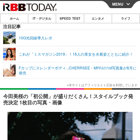
MENU
CLOSE
ホーム
IT・デジタル
SPEED TEST
エンタメ
ライフ
ホーム
注目記事
IT・デジタル
10G光回線導入レポ
IT・デジタルTOP
スマートフォン
SPEED TEST
これが「ミスマガジン2019」！16人の美女を水着姿とともに紹介！
ネタ
ガジェット・ツール
エンタメ
Fカップにスレンダーボディ...CHERRSEE・MIYUの1st写真集が8月に
ショッピング
その他
発売
エンタメTOP
映画・ドラマ
ライフ
韓流・K-POP
韓国・芸能
ライフTOP
グルメ
リリース一覧
今田美桜の「初公開」が盛りだくさん！スタイルブック発
音楽
スポーツ
ペット
ショッピング
売決定 1枚目の写真・画像
プッシュ通知の停止方法
グラビア
ブログ
その他
ショッピング
その他