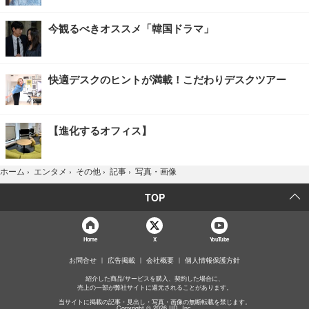
今観るべきオススメ「韓国ドラマ」
快適デスクのヒントが満載！こだわりデスクツアー
【進化するオフィス】
写真・画像
ホーム
›
エンタメ
›
その他
›
記事
›
TOP
Home
X
YouTube
お問合せ
広告掲載
会社概要
個人情報保護方針
紹介した商品/サービスを購入、契約した場合に、
売上の一部が弊社サイトに還元されることがあります。
当サイトに掲載の記事・見出し・写真・画像の無断転載を禁じます。
Copyright © 2026 IID, Inc.