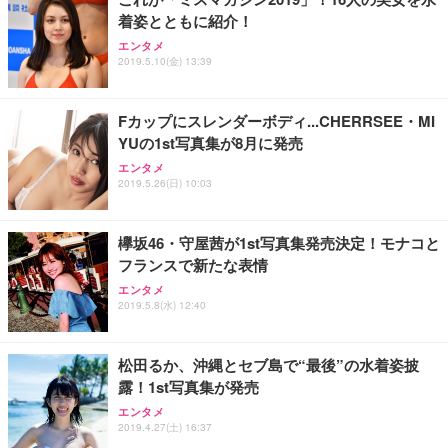
着姿とともに紹介！
エンタメ
2019.5.10(金) 13:39
Fカップにスレンダーボディ...CHERRSEE・MI
YUの1st写真集が8月に発売
エンタメ
2019.5.26(日) 10:03
欅坂46・守屋茜が1st写真集発売決定！モナコと
フランスで新たな表情
エンタメ
2019.5.8(水) 12:40
松田るか、沖縄とセブ島で“最後”の水着姿披
露！1st写真集が発売
エンタメ
2019.4.27(土) 16:37