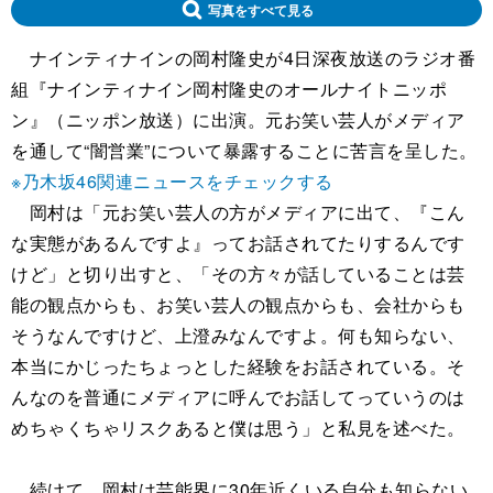
写真をすべて見る
ナインティナインの岡村隆史が4日深夜放送のラジオ番
組『ナインティナイン岡村隆史のオールナイトニッポ
ン』（ニッポン放送）に出演。元お笑い芸人がメディア
を通して“闇営業”について暴露することに苦言を呈した。
※乃木坂46関連ニュースをチェックする
岡村は「元お笑い芸人の方がメディアに出て、『こん
な実態があるんですよ』ってお話されてたりするんです
けど」と切り出すと、「その方々が話していることは芸
能の観点からも、お笑い芸人の観点からも、会社からも
そうなんですけど、上澄みなんですよ。何も知らない、
本当にかじったちょっとした経験をお話されている。そ
んなのを普通にメディアに呼んでお話してっていうのは
めちゃくちゃリスクあると僕は思う」と私見を述べた。
続けて、岡村は芸能界に30年近くいる自分も知らない