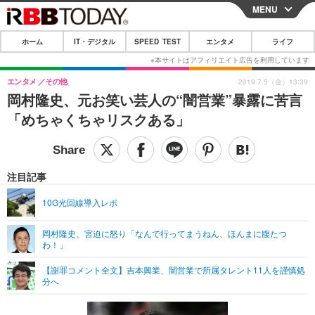
MENU
CLOSE
ホーム
IT・デジタル
SPEED TEST
エンタメ
ライフ
ホーム
IT・デジタル
エンタメ
その他
2019.7.5（金）13:39
岡村隆史、元お笑い芸人の“闇営業”暴露に苦言
IT・デジタルTOP
スマートフォン
SPEED TEST
「めちゃくちゃリスクある」
ネタ
ガジェット・ツール
エンタメ
ショッピング
その他
エンタメTOP
映画・ドラマ
ライフ
注目記事
韓流・K-POP
韓国・芸能
ライフTOP
グルメ
リリース一覧
10G光回線導入レポ
音楽
スポーツ
ペット
ショッピング
プッシュ通知の停止方法
岡村隆史、宮迫に怒り「なんで行ってまうねん、ほんまに腹たつ
わ！」
グラビア
ブログ
その他
【謝罪コメント全文】吉本興業、闇営業で所属タレント11人を謹慎処
ショッピング
その他
分へ