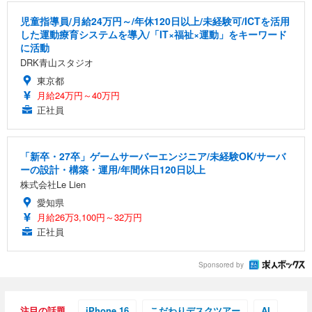
児童指導員/月給24万円～/年休120日以上/未経験可/ICTを活用
した運動療育システムを導入/「IT×福祉×運動」をキーワード
に活動
DRK青山スタジオ
東京都
月給24万円～40万円
正社員
「新卒・27卒」ゲームサーバーエンジニア/未経験OK/サーバ
ーの設計・構築・運用/年間休日120日以上
株式会社Le Lien
愛知県
月給26万3,100円～32万円
正社員
Sponsored by
注目の話題
iPhone 16
こだわりデスクツアー
AI