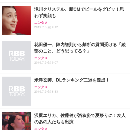
滝川クリステル、新CMでビールをグビッ！思
わず笑顔も
エンタメ
2019.7.5(金) 9:12
花田優一、陣内智則から禁断の質問受ける「綾
部のこと、どう思ってる？」
エンタメ
2019.7.5(金) 9:07
米津玄師、DLランキング二冠を達成！
エンタメ
2019.7.5(金) 8:33
沢尻エリカ、佐藤健が浴衣姿で夏祭りに！友人
のあの人たちも出演
エンタメ