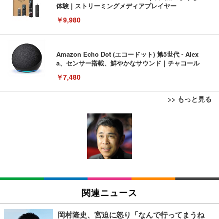
体験 | ストリーミングメディアプレイヤー
￥9,980
Amazon Echo Dot (エコードット) 第5世代 - Alex
a、センサー搭載、鮮やかなサウンド｜チャコール
￥7,480
>> もっと見る
[EdoErgo] オフィスチェア 椅子 テレワーク 疲れな
EIZO ビジネス向けプレミアムモニター | FlexScan
Amazonベーシック ペットシーツ 薄型 レギュラー 1
い 跳ね上げ式アームレスト コンパクト 約105度ロッ
EV3240X-WT | 31.5型4K UHD・USB Type-C・ホワ
回使い捨て 無香料 ホワイト 300枚
キング pc 事務椅子 360度回転 座面昇降 強化ナイロ
イト
ン樹脂ベース 通気性メッシュ 在宅ワーク H-WY01
￥3,373
￥5,699
￥105,595
(黒網+黒枠+黒足)
EIZO ビジネス向けプレミアムモニター | FlexScan
SIHOO B100 オフィスチェア／デスクチェア メッシ
Amazonベーシック ペットシーツ 厚型 ワイド 42枚
EV2740X-WT | 27.0型4K UHD・USB Type-C・ホワ
ュチェア 人間工学 疲れない ブラック
x2袋(84枚) ホワイト(吸収面:ライトブルー)
関連ニュース
イト
￥27,999
￥3,234
￥109,572
岡村隆史、宮迫に怒り「なんで行ってまうね