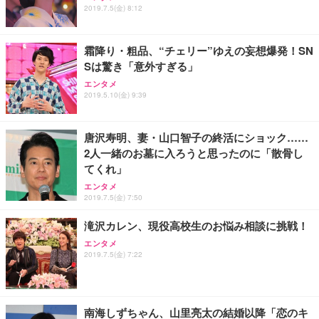
2019.7.5(金) 8:12
霜降り・粗品、“チェリー”ゆえの妄想爆発！SN
Sは驚き「意外すぎる」
エンタメ
2019.5.10(金) 9:39
唐沢寿明、妻・山口智子の終活にショック……
2人一緒のお墓に入ろうと思ったのに「散骨し
てくれ」
エンタメ
2019.7.5(金) 7:50
滝沢カレン、現役高校生のお悩み相談に挑戦！
エンタメ
2019.7.5(金) 7:22
南海しずちゃん、山里亮太の結婚以降「恋のキ