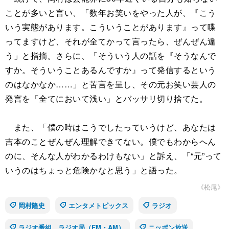
ことが多いと言い、「数年お笑いをやった人が、『こう
いう実態があります。こういうことがあります』って喋
ってますけど、それが全てかって言ったら、ぜんぜん違
う」と指摘。さらに、「そういう人の話を『そうなんで
すか。そういうことあるんですか』って発信するという
のはなかなか……」と苦言を呈し、その元お笑い芸人の
発言を「全てにおいて浅い」とバッサリ切り捨てた。
また、「僕の時はこうでしたっていうけど、あなたは
吉本のことぜんぜん理解できてない。僕でもわからへん
のに、そんな人がわかるわけもない」と訴え、「“元”って
いうのはちょっと危険かなと思う」と語った。
《松尾》
岡村隆史
エンタメトピックス
ラジオ
ラジオ番組、ラジオ局（FM・AM）
ニッポン放送