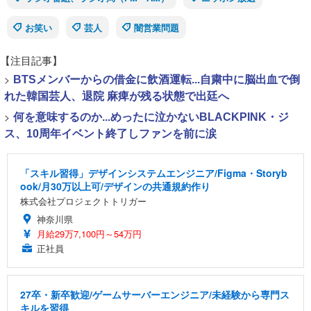
お笑い
芸人
闇営業問題
【注目記事】
>
BTSメンバーからの借金に飲酒運転...自粛中に脳出血で倒
れた韓国芸人、退院 麻痺が残る状態で出廷へ
>
何を意味するのか...めったに泣かないBLACKPINK・ジ
ス、10周年イベント終了しファンを前に涙
「スキル習得」デザインシステムエンジニア/Figma・Storyb
ook/月30万以上可/デザインの共通規約作り
株式会社プロジェクトトリガー
神奈川県
月給29万7,100円～54万円
正社員
27卒・新卒歓迎/ゲームサーバーエンジニア/未経験から専門ス
キルを習得