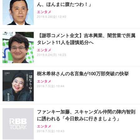
ん、ほんまに腹たつわ！」
Sezlife オフィスチェア デスクチェア 疲れない テレ
【純正品】27"ゲーミングモニター DualSense 充電
ネオ・ルーライフ ネオ・オムツ L 中型犬用 26枚入
エンタメ
ワーク チェア 強化バックレスト 30度ロッキング機
2019.6.28(金) 12:40
フック付き（CFI-ZDM1J）
り 単品
能 人間工学 椅子 腰サポート 90度跳ね上げ式アーム
レスト 3Dヘッドレスト ハンガー付き 高反発クッシ
￥49,979
￥1,800
￥7,680
ョン PCチェア 通気性メッシュ ゲーミング/勉強/事
【謝罪コメント全文】吉本興業、闇営業で所属
務用 おしゃれ パソコンチェア (ブラック)
タレント11人を謹慎処分へ
Sezlife オフィスチェア デスクチェア 疲れない テレ
【整備済み品】Dell E2724HS 27インチ 液晶モニタ
Smart Basic(スマートベーシック) 【Amazon.co.jp
エンタメ
ワーク チェア 強化バックレスト 30度ロッキング機
ー フルHD（1920×1080）VA 非光沢 HDMI/DisplayP
限定】 Smart Basic アイリスオーヤマ ペットシーツ
2019.6.24(月) 16:23
能 人間工学 椅子 腰サポート 90度跳ね上げ式アーム
ort/VGA スピーカー内蔵 高さ調整 スイベル VESA対
超厚型 お徳用 ワイド 100枚入 (x 1) (ケース販売)
レスト 3Dヘッドレスト ハンガー付き 高反発クッシ
応 ComfortView ビジネス向け
￥7,680
￥15,800
￥3,670
ョン PCチェア 通気性メッシュ ゲーミング/勉強/事
樹木希林さんの名言集が100万部突破の快挙
務用 おしゃれ パソコンチェア (ホワイト)
エンタメ
ANDWINT オフィスチェア デスクチェア 肘なし メ
【MiniLED/24.5inch/280Hz/FHD】GRAPHT THE S
アイリスオーヤマ ペットシーツ 超厚型 お徳用 レギ
2019.7.5(金) 10:44
ッシュ 通気性 ランバーサポート付き 腰サポート ガ
HOOTER Gaming Monitor 24” Essential ゲーミン
ュラー 200枚入【Amazon.co.jp限定】
ス圧無段階昇降 360度回転 キャスター付き コンパク
グモニター QD 24.5インチ 1ms FHD 量子ドット 残
ト 幅52×奥行58.5×高さ84～96cm テレワーク 在宅
像低減 (3年保証 | 輝点保証 | 日本メーカー)
￥3,731
￥4,139
￥34,980
勤務 ブラック
ファンキー加藤、スキャンダル仲間の陣内智則
に誘われる「今日飲みに行きましょう」
エンタメ
2019.7.5(金) 10:43