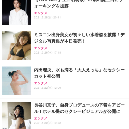
ォーキングを披露
ANDWINT オフィスチェア デスクチェア 肘なし メ
【MiniLED/24.5inch/280Hz/FHD】GRAPHT THE S
アイリスオーヤマ ペットシーツ 超厚型 お徳用 レギ
ッシュ 通気性 ランバーサポート付き 腰サポート ガ
HOOTER Gaming Monitor 24” Essential ゲーミン
エンタメ
ュラー 200枚入【Amazon.co.jp限定】
ス圧無段階昇降 360度回転 キャスター付き コンパク
グモニター QD 24.5インチ 1ms FHD 量子ドット 残
2021.2.28(日) 20:41
ト 幅52×奥行58.5×高さ84～96cm テレワーク 在宅
像低減 (3年保証 | 輝点保証 | 日本メーカー)
￥3,731
￥4,139
￥34,980
勤務 ブラック
ミスコン出身美女が初々しい水着姿を披露！デ
ジタル写真集が本日発売！
エンタメ
2021.5.26(水) 17:18
内田理央、水も滴る「大人えっち」なセクシー
カット初公開
エンタメ
2021.5.22(土) 12:00
長谷川京子、自身プロデュースの下着をアピー
ル！ホテル撮のセクシービジュアルが公開に
エンタメ
2021.5.20(木) 19:32