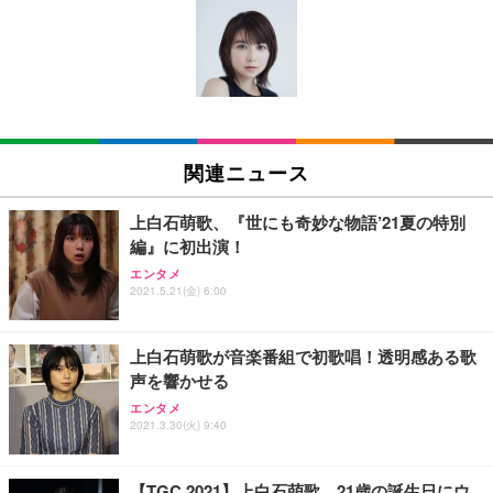
[EdoErgo] オフィスチェア 椅子 テレワーク 疲れな
EIZO ビジネス向けプレミアムモニター | FlexScan
Amazonベーシック ペットシーツ 薄型 レギュラー 1
い 跳ね上げ式アームレスト コンパクト 約105度ロッ
EV3240X-WT | 31.5型4K UHD・USB Type-C・ホワ
回使い捨て 無香料 ホワイト 300枚
キング pc 事務椅子 360度回転 座面昇降 強化ナイロ
イト
ン樹脂ベース 通気性メッシュ 在宅ワーク H-WY01
￥3,373
￥5,699
￥105,595
(黒網+黒枠+黒足)
EIZO ビジネス向けプレミアムモニター | FlexScan
SIHOO B100 オフィスチェア／デスクチェア メッシ
Amazonベーシック ペットシーツ 厚型 ワイド 42枚
EV2740X-WT | 27.0型4K UHD・USB Type-C・ホワ
ュチェア 人間工学 疲れない ブラック
x2袋(84枚) ホワイト(吸収面:ライトブルー)
関連ニュース
イト
￥27,999
￥3,234
￥109,572
上白石萌歌、『世にも奇妙な物語’21夏の特別
編』に初出演！
Sezlife オフィスチェア デスクチェア 疲れない テレ
【純正品】27"ゲーミングモニター DualSense 充電
ネオ・ルーライフ ネオ・オムツ L 中型犬用 26枚入
エンタメ
ワーク チェア 強化バックレスト 30度ロッキング機
フック付き（CFI-ZDM1J）
り 単品
2021.5.21(金) 6:00
能 人間工学 椅子 腰サポート 90度跳ね上げ式アーム
レスト 3Dヘッドレスト ハンガー付き 高反発クッシ
￥49,979
￥1,800
￥7,680
ョン PCチェア 通気性メッシュ ゲーミング/勉強/事
上白石萌歌が音楽番組で初歌唱！透明感ある歌
務用 おしゃれ パソコンチェア (ブラック)
声を響かせる
Sezlife オフィスチェア デスクチェア 疲れない テレ
【整備済み品】Dell E2724HS 27インチ 液晶モニタ
Smart Basic(スマートベーシック) 【Amazon.co.jp
エンタメ
ワーク チェア 強化バックレスト 30度ロッキング機
ー フルHD（1920×1080）VA 非光沢 HDMI/DisplayP
限定】 Smart Basic アイリスオーヤマ ペットシーツ
2021.3.30(火) 9:40
能 人間工学 椅子 腰サポート 90度跳ね上げ式アーム
ort/VGA スピーカー内蔵 高さ調整 スイベル VESA対
超厚型 お徳用 ワイド 100枚入 (x 1) (ケース販売)
レスト 3Dヘッドレスト ハンガー付き 高反発クッシ
応 ComfortView ビジネス向け
￥7,680
￥15,800
￥3,670
ョン PCチェア 通気性メッシュ ゲーミング/勉強/事
【TGC 2021】上白石萌歌、21歳の誕生日にウ
務用 おしゃれ パソコンチェア (ホワイト)