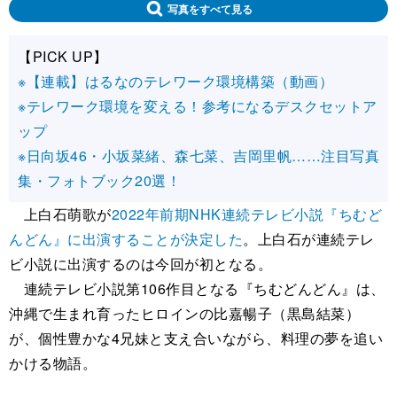
写真をすべて見る
【PICK UP】
※【連載】はるなのテレワーク環境構築（動画）
※テレワーク環境を変える！参考になるデスクセットア
ップ
※日向坂46・小坂菜緒、森七菜、吉岡里帆……注目写真
集・フォトブック20選！
上白石萌歌が
2022年前期NHK連続テレビ小説『ちむど
んどん』に出演することが決定した
。上白石が連続テレ
ビ小説に出演するのは今回が初となる。
連続テレビ小説第106作目となる『ちむどんどん』は、
沖縄で生まれ育ったヒロインの比嘉暢子（黒島結菜）
が、個性豊かな4兄妹と支え合いながら、料理の夢を追い
かける物語。