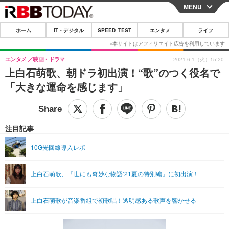
MENU
CLOSE
ホーム
IT・デジタル
SPEED TEST
エンタメ
ライフ
ホーム
IT・デジタル
エンタメ
映画・ドラマ
2021.6.1（火）15:20
上白石萌歌、朝ドラ初出演！“歌”のつく役名で
IT・デジタルTOP
スマートフォン
SPEED TEST
「大きな運命を感じます」
ネタ
ガジェット・ツール
エンタメ
ショッピング
その他
エンタメTOP
映画・ドラマ
ライフ
注目記事
韓流・K-POP
韓国・芸能
ライフTOP
グルメ
リリース一覧
10G光回線導入レポ
音楽
スポーツ
ペット
ショッピング
プッシュ通知の停止方法
上白石萌歌、『世にも奇妙な物語’21夏の特別編』に初出演！
グラビア
ブログ
その他
ショッピング
その他
上白石萌歌が音楽番組で初歌唱！透明感ある歌声を響かせる