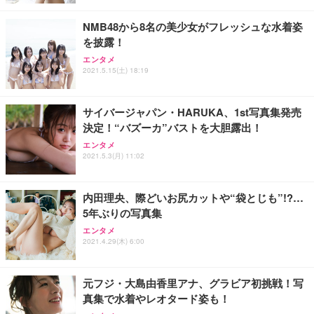
NMB48から8名の美少女がフレッシュな水着姿
を披露！
エンタメ
2021.5.15(土) 18:19
サイバージャパン・HARUKA、1st写真集発売
決定！“バズーカ”バストを大胆露出！
エンタメ
2021.5.3(月) 11:02
内田理央、際どいお尻カットや“袋とじも”!?…
5年ぶりの写真集
エンタメ
2021.4.29(木) 6:00
元フジ・大島由香里アナ、グラビア初挑戦！写
真集で水着やレオタード姿も！