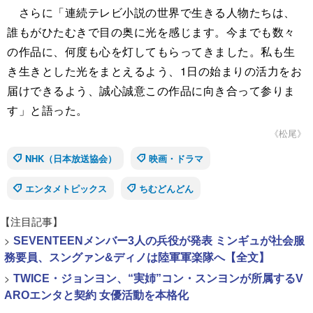
さらに「連続テレビ小説の世界で生きる人物たちは、
誰もがひたむきで目の奥に光を感じます。今までも数々
の作品に、何度も心を灯してもらってきました。私も生
き生きとした光をまとえるよう、1日の始まりの活力をお
届けできるよう、誠心誠意この作品に向き合って参りま
す」と語った。
《松尾》
NHK（日本放送協会）
映画・ドラマ
エンタメトピックス
ちむどんどん
【注目記事】
>
SEVENTEENメンバー3人の兵役が発表 ミンギュが社会服
務要員、スングァン&ディノは陸軍軍楽隊へ【全文】
>
TWICE・ジョンヨン、“実姉”コン・スンヨンが所属するV
AROエンタと契約 女優活動を本格化