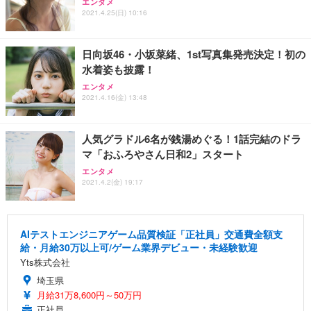
エンタメ
2021.4.25(日) 10:16
日向坂46・小坂菜緒、1st写真集発売決定！初の
水着姿も披露！
エンタメ
2021.4.16(金) 13:48
人気グラドル6名が銭湯めぐる！1話完結のドラ
マ「おふろやさん日和2」スタート
エンタメ
2021.4.2(金) 19:17
AIテストエンジニアゲーム品質検証「正社員」交通費全額支
給・月給30万以上可/ゲーム業界デビュー・未経験歓迎
Yts株式会社
埼玉県
月給31万8,600円～50万円
正社員