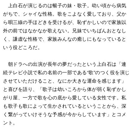
上白石が演じるのは暢子の妹・歌子。幼い頃から病気
がちで、シャイな性格。歌をこよなく愛しており、父か
ら唄三線の手ほどきを受けるが、恥ずかしいので家族以
外の前ではなかなか歌えない。兄妹でいちばんおとなし
く、謙虚な性格で、家族みんなの癒しにもなっていると
いう役どころだ。
朝ドラへの出演が長年の夢だったという上白石は「連
続テレビ小説で私の名前の一部である“歌”のつく役を演じ
させていただけること、なにか大きな運命を感じます」
と喜びを語り、「歌子は幼いころから体が弱く恥ずかし
がり屋、一方で歌を心の底から愛している女性です。私
も歌子も歌によって生かされているということから、深
く繋がっていけそうな予感が今からしています」とコメ
ント。