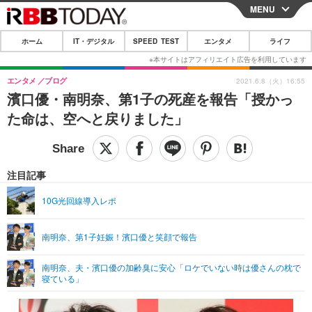
MENU
CLOSE
ホーム
IT・デジタル
SPEED TEST
エンタメ
ライフ
ホーム
IT・デジタル
エンタメ
ブログ
2021.6.8（火）16:55
濱口優・南明奈、第1子の死産を報告「授かっ
IT・デジタルTOP
スマートフォン
SPEED TEST
た命は、空へと戻りました」
ネタ
ガジェット・ツール
エンタメ
ショッピング
その他
エンタメTOP
映画・ドラマ
ライフ
注目記事
韓流・K-POP
韓国・芸能
ライフTOP
グルメ
リリース一覧
10G光回線導入レポ
音楽
スポーツ
ペット
ショッピング
プッシュ通知の停止方法
南明奈、第1子妊娠！濱口優と笑顔で報告
グラビア
ブログ
その他
南明奈、夫・濱口優の加齢臭に安心「ロケでいない時は優さんの枕で
ショッピング
その他
寝ている」