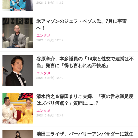
2021.6.8(火) 11:12
米アマゾンのジェフ・ベゾス氏、7月に宇宙
へ！
エンタメ
2021.6.8(火) 12:37
谷原章介、本多議員の「14歳と性交で逮捕は不
当」発言に「得も言われぬ不快感」
エンタメ
2021.6.8(火) 12:40
清水啓之＆森田まりこ夫婦、「夜の営み満足度
はズバリ何点？」質問に......？
エンタメ
2021.6.8(火) 12:41
池田エライザ、バーバリーアンバサダーに就任