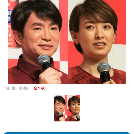
濱口優・南明奈
全 1 枚