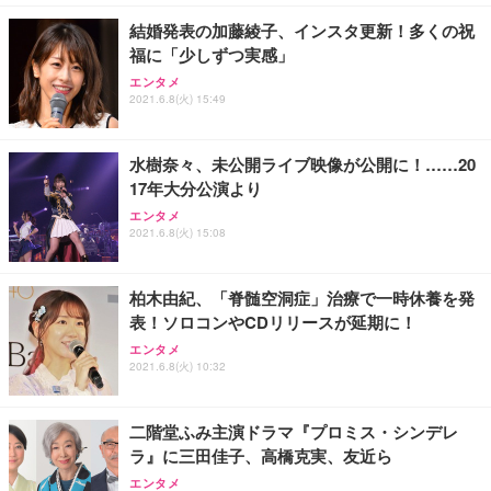
勤務 ブラック
結婚発表の加藤綾子、インスタ更新！多くの祝
福に「少しずつ実感」
エンタメ
2021.6.8(火) 15:49
水樹奈々、未公開ライブ映像が公開に！……20
17年大分公演より
エンタメ
2021.6.8(火) 15:08
柏木由紀、「脊髄空洞症」治療で一時休養を発
表！ソロコンやCDリリースが延期に！
エンタメ
2021.6.8(火) 10:32
二階堂ふみ主演ドラマ『プロミス・シンデレ
ラ』に三田佳子、高橋克実、友近ら
エンタメ