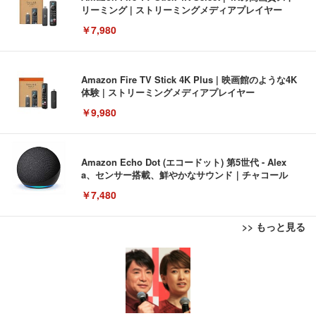
リーミング | ストリーミングメディアプレイヤー
￥7,980
Amazon Fire TV Stick 4K Plus | 映画館のような4K
体験 | ストリーミングメディアプレイヤー
￥9,980
Amazon Echo Dot (エコードット) 第5世代 - Alex
a、センサー搭載、鮮やかなサウンド｜チャコール
￥7,480
>> もっと見る
[EdoErgo] オフィスチェア 椅子 テレワーク 疲れな
EIZO ビジネス向けプレミアムモニター | FlexScan
Amazonベーシック ペットシーツ 薄型 レギュラー 1
い 跳ね上げ式アームレスト コンパクト 約105度ロッ
EV3240X-WT | 31.5型4K UHD・USB Type-C・ホワ
回使い捨て 無香料 ホワイト 300枚
キング pc 事務椅子 360度回転 座面昇降 強化ナイロ
イト
ン樹脂ベース 通気性メッシュ 在宅ワーク H-WY01
￥3,373
￥5,699
￥105,595
(黒網+黒枠+黒足)