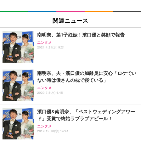
EIZO ビジネス向けプレミアムモニター | FlexScan
SIHOO B100 オフィスチェア／デスクチェア メッシ
Amazonベーシック ペットシーツ 厚型 ワイド 42枚
EV2740X-WT | 27.0型4K UHD・USB Type-C・ホワ
ュチェア 人間工学 疲れない ブラック
x2袋(84枚) ホワイト(吸収面:ライトブルー)
関連ニュース
イト
￥27,999
￥3,234
￥109,572
南明奈、第1子妊娠！濱口優と笑顔で報告
エンタメ
Sezlife オフィスチェア デスクチェア 疲れない テレ
2021.4.21(水) 9:21
【純正品】27"ゲーミングモニター DualSense 充電
ネオ・ルーライフ ネオ・オムツ L 中型犬用 26枚入
ワーク チェア 強化バックレスト 30度ロッキング機
フック付き（CFI-ZDM1J）
り 単品
能 人間工学 椅子 腰サポート 90度跳ね上げ式アーム
レスト 3Dヘッドレスト ハンガー付き 高反発クッシ
￥49,979
￥1,800
￥7,680
ョン PCチェア 通気性メッシュ ゲーミング/勉強/事
南明奈、夫・濱口優の加齢臭に安心「ロケでい
務用 おしゃれ パソコンチェア (ブラック)
ない時は優さんの枕で寝ている」
Sezlife オフィスチェア デスクチェア 疲れない テレ
【整備済み品】Dell E2724HS 27インチ 液晶モニタ
Smart Basic(スマートベーシック) 【Amazon.co.jp
エンタメ
ワーク チェア 強化バックレスト 30度ロッキング機
ー フルHD（1920×1080）VA 非光沢 HDMI/DisplayP
限定】 Smart Basic アイリスオーヤマ ペットシーツ
2020.7.8(水) 4:45
能 人間工学 椅子 腰サポート 90度跳ね上げ式アーム
ort/VGA スピーカー内蔵 高さ調整 スイベル VESA対
超厚型 お徳用 ワイド 100枚入 (x 1) (ケース販売)
レスト 3Dヘッドレスト ハンガー付き 高反発クッシ
応 ComfortView ビジネス向け
￥7,680
￥15,800
￥3,670
ョン PCチェア 通気性メッシュ ゲーミング/勉強/事
濱口優&南明奈、「ベストウェディングアワー
務用 おしゃれ パソコンチェア (ホワイト)
ド」受賞で終始ラブラブアピール！
ANDWINT オフィスチェア デスクチェア 肘なし メ
【MiniLED/24.5inch/280Hz/FHD】GRAPHT THE S
アイリスオーヤマ ペットシーツ 超厚型 お徳用 レギ
ッシュ 通気性 ランバーサポート付き 腰サポート ガ
HOOTER Gaming Monitor 24” Essential ゲーミン
エンタメ
ュラー 200枚入【Amazon.co.jp限定】
ス圧無段階昇降 360度回転 キャスター付き コンパク
グモニター QD 24.5インチ 1ms FHD 量子ドット 残
2019.12.18(水) 14:41
ト 幅52×奥行58.5×高さ84～96cm テレワーク 在宅
像低減 (3年保証 | 輝点保証 | 日本メーカー)
￥3,731
￥4,139
￥34,980