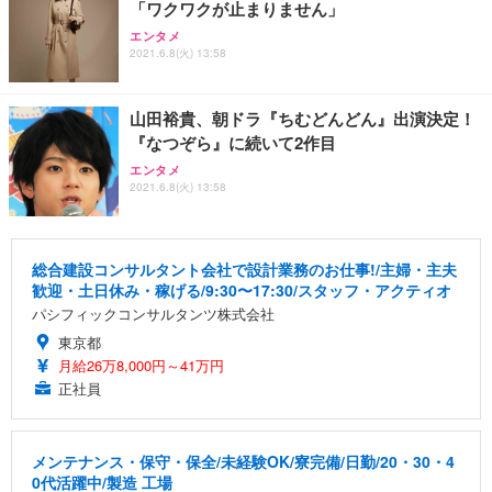
「ワクワクが止まりません」
エンタメ
2021.6.8(火) 13:58
山田裕貴、朝ドラ『ちむどんどん』出演決定！
『なつぞら』に続いて2作目
エンタメ
2021.6.8(火) 13:58
総合建設コンサルタント会社で設計業務のお仕事!/主婦・主夫
歓迎・土日休み・稼げる/9:30〜17:30/スタッフ・アクティオ
パシフィックコンサルタンツ株式会社
東京都
月給26万8,000円～41万円
正社員
メンテナンス・保守・保全/未経験OK/寮完備/日勤/20・30・4
0代活躍中/製造 工場