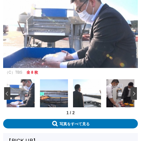
（C）TBS
全 8 枚
‹
1
/
2
写真をすべて見る
【PICK UP】