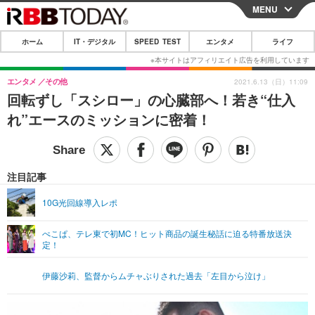
MENU
CLOSE
ホーム
IT・デジタル
SPEED TEST
エンタメ
ライフ
ホーム
IT・デジタル
エンタメ
その他
2021.6.13（日）11:09
回転ずし「スシロー」の心臓部へ！若き“仕入
IT・デジタルTOP
スマートフォン
SPEED TEST
れ”エースのミッションに密着！
ネタ
ガジェット・ツール
エンタメ
ショッピング
その他
エンタメTOP
映画・ドラマ
ライフ
注目記事
韓流・K-POP
韓国・芸能
ライフTOP
グルメ
リリース一覧
10G光回線導入レポ
音楽
スポーツ
ペット
ショッピング
プッシュ通知の停止方法
ぺこぱ、テレ東で初MC！ヒット商品の誕生秘話に迫る特番放送決
定！
グラビア
ブログ
その他
ショッピング
その他
伊藤沙莉、監督からムチャぶりされた過去「左目から泣け」