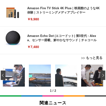
Amazon Fire TV Stick 4K Plus | 映画館のような4K
体験 | ストリーミングメディアプレイヤー
￥9,980
Amazon Echo Dot (エコードット) 第5世代 - Alex
a、センサー搭載、鮮やかなサウンド｜チャコール
￥7,480
>> もっと見る
[EdoErgo] オフィスチェア 椅子 テレワーク 疲れな
EIZO ビジネス向けプレミアムモニター | FlexScan
Amazonベーシック ペットシーツ 薄型 レギュラー 1
い 跳ね上げ式アームレスト コンパクト 約105度ロッ
EV3240X-WT | 31.5型4K UHD・USB Type-C・ホワ
‹
回使い捨て 無香料 ホワイト 300枚
キング pc 事務椅子 360度回転 座面昇降 強化ナイロ
イト
ン樹脂ベース 通気性メッシュ 在宅ワーク H-WY01
￥3,373
￥5,699
￥105,595
(黒網+黒枠+黒足)
1
/
2
EIZO ビジネス向けプレミアムモニター | FlexScan
SIHOO B100 オフィスチェア／デスクチェア メッシ
Amazonベーシック ペットシーツ 厚型 ワイド 42枚
EV2740X-WT | 27.0型4K UHD・USB Type-C・ホワ
ュチェア 人間工学 疲れない ブラック
x2袋(84枚) ホワイト(吸収面:ライトブルー)
関連ニュース
イト