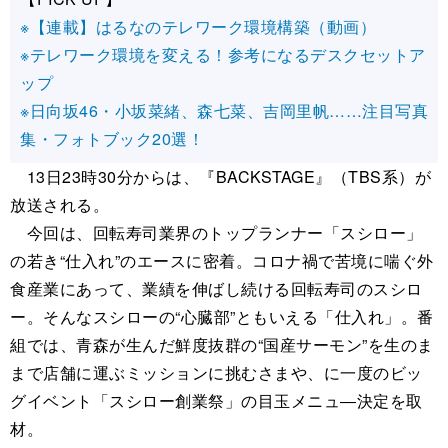
※【連載】はるなのテレワーク環境構築（動画）
※テレワーク環境を変える！参考になるデスクセットア
ップ
※日向坂46・小坂菜緒、森七菜、吉岡里帆……注目写真
集・フォトブック20選！
13日23時30分からは、『BACKSTAGE』（TBS系）が
放送される。
今回は、回転寿司業界のトップランナー「スシロー」
の若き“仕入れ”のエースに密着。コロナ禍で苦境に喘ぐ外
食産業にあって、業績を伸ばし続ける回転寿司のスシロ
ー。そんなスシローの“心臓部”ともいえる「仕入れ」。番
組では、青森が生んだ鮮度抜群の“国産サーモン”を生のま
まで店舗に運ぶミッションに挑むさまや、に一度のビッ
グイベント「スシロー創業祭」の目玉メニュ―決定を取
材。