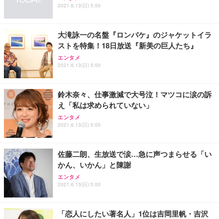
2021.6.13(日) 5:00
大滝詠一の名盤『ロンバケ』のジャケットイラ
ストを特集！18日放送『新美の巨人たち』
エンタメ
2021.6.13(日) 5:00
鈴木奈々、仕事激減で大号泣！マツコに涙の訴
え「私は求められていない」
エンタメ
2021.6.13(日) 5:00
佐藤二朗、生放送で涙…急に声つまらせる「い
かん、いかん」と陳謝
エンタメ
2021.6.13(日) 5:00
「恋人にしたい著名人」1位は吉岡里帆・吉沢