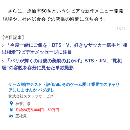
さらに、原価率50％というシビアな新作メニュー開発
現場や、社内試食会での緊張の瞬間に立ち会う。
《KT》
【注目記事】
>
「今度一緒にご飯を」BTS・V、好きなサッカー選手と“相
思相愛”?ビデオメッセージに注目
>
「パリが輝くのは彼の美貌のおかげ」BTS・JIN、“彫刻
級”の容貌を存分に見せた単独撮影
ゲーム制作/テスト・評価/SE そのゲーム愛 IT業界でのキャリ
アにしませんか バグ探し
株式会社スタッフサービス
神奈川県
月給24万5,000円～50万円
正社員