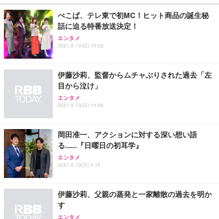
￥27,999
￥3,234
￥109,572
ぺこぱ、テレ東で初MC！ヒット商品の誕生秘
話に迫る特番放送決定！
Sezlife オフィスチェア デスクチェア 疲れない テレ
【純正品】27"ゲーミングモニター DualSense 充電
ネオ・ルーライフ ネオ・オムツ L 中型犬用 26枚入
エンタメ
ワーク チェア 強化バックレスト 30度ロッキング機
2021.6.13(日) 10:02
フック付き（CFI-ZDM1J）
り 単品
能 人間工学 椅子 腰サポート 90度跳ね上げ式アーム
レスト 3Dヘッドレスト ハンガー付き 高反発クッシ
￥49,979
￥1,800
￥7,680
ョン PCチェア 通気性メッシュ ゲーミング/勉強/事
伊藤沙莉、監督からムチャぶりされた過去「左
務用 おしゃれ パソコンチェア (ブラック)
目から泣け」
Sezlife オフィスチェア デスクチェア 疲れない テレ
【整備済み品】Dell E2724HS 27インチ 液晶モニタ
Smart Basic(スマートベーシック) 【Amazon.co.jp
エンタメ
ワーク チェア 強化バックレスト 30度ロッキング機
ー フルHD（1920×1080）VA 非光沢 HDMI/DisplayP
限定】 Smart Basic アイリスオーヤマ ペットシーツ
2021.6.13(日) 10:06
能 人間工学 椅子 腰サポート 90度跳ね上げ式アーム
ort/VGA スピーカー内蔵 高さ調整 スイベル VESA対
超厚型 お徳用 ワイド 100枚入 (x 1) (ケース販売)
レスト 3Dヘッドレスト ハンガー付き 高反発クッシ
応 ComfortView ビジネス向け
￥7,680
￥15,800
￥3,670
ョン PCチェア 通気性メッシュ ゲーミング/勉強/事
岡田准一、アクションに対する深い想い語
務用 おしゃれ パソコンチェア (ホワイト)
る......『日曜日の初耳学』
ANDWINT オフィスチェア デスクチェア 肘なし メ
【MiniLED/24.5inch/280Hz/FHD】GRAPHT THE S
アイリスオーヤマ ペットシーツ 超厚型 お徳用 レギ
ッシュ 通気性 ランバーサポート付き 腰サポート ガ
HOOTER Gaming Monitor 24” Essential ゲーミン
エンタメ
ュラー 200枚入【Amazon.co.jp限定】
ス圧無段階昇降 360度回転 キャスター付き コンパク
グモニター QD 24.5インチ 1ms FHD 量子ドット 残
2021.6.13(日) 5:15
ト 幅52×奥行58.5×高さ84～96cm テレワーク 在宅
像低減 (3年保証 | 輝点保証 | 日本メーカー)
￥3,731
￥4,139
￥34,980
勤務 ブラック
伊藤沙莉、父親の蒸発と一家離散の過去を明か
す
エンタメ