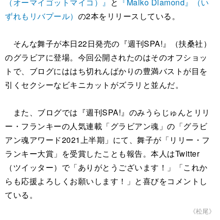
（オーマイゴットマイコ）』
と
『Maiko Diamond』（い
ずれもリバプール）
の2本をリリースしている。
そんな舞子が本日22日発売の『週刊SPA!』（扶桑社）
のグラビアに登場。今回公開されたのはそのオフショッ
トで、ブログにははち切れんばかりの豊満バストが目を
引くセクシーなビキニカットがズラリと並んだ。
また、ブログでは『週刊SPA!』のみうらじゅんとリリ
ー・フランキーの人気連載「グラビアン魂」の「グラビ
アン魂アワード2021上半期」にて、舞子が「リリー・フ
ランキー大賞」を受賞したことも報告。本人はTwitter
（ツイッター）で「ありがとうございます！」「これか
らも応援よろしくお願いします！」と喜びをコメントし
ている。
《松尾》