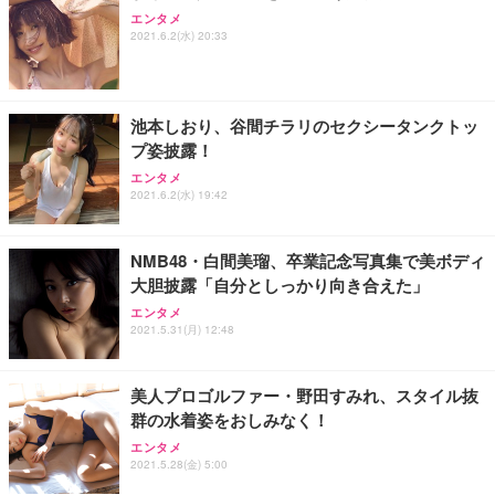
エンタメ
2021.6.2(水) 20:33
池本しおり、谷間チラリのセクシータンクトッ
プ姿披露！
エンタメ
2021.6.2(水) 19:42
NMB48・白間美瑠、卒業記念写真集で美ボディ
大胆披露「自分としっかり向き合えた」
エンタメ
2021.5.31(月) 12:48
美人プロゴルファー・野田すみれ、スタイル抜
群の水着姿をおしみなく！
エンタメ
2021.5.28(金) 5:00