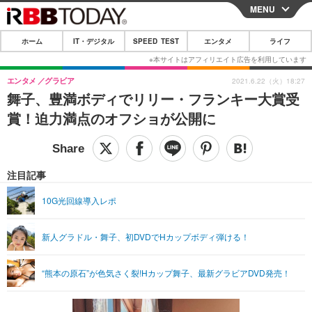
MENU
CLOSE
ホーム
IT・デジタル
SPEED TEST
エンタメ
ライフ
ホーム
IT・デジタル
エンタメ
グラビア
2021.6.22（火）18:27
舞子、豊満ボディでリリー・フランキー大賞受
IT・デジタルTOP
スマートフォン
SPEED TEST
賞！迫力満点のオフショが公開に
ネタ
ガジェット・ツール
エンタメ
ショッピング
その他
エンタメTOP
映画・ドラマ
ライフ
注目記事
韓流・K-POP
韓国・芸能
ライフTOP
グルメ
リリース一覧
10G光回線導入レポ
音楽
スポーツ
ペット
ショッピング
プッシュ通知の停止方法
新人グラドル・舞子、初DVDでHカップボディ弾ける！
グラビア
ブログ
その他
ショッピング
その他
“熊本の原石”が色気さく裂!Hカップ舞子、最新グラビアDVD発売！