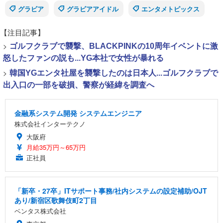
グラビア
グラビアアイドル
エンタメトピックス
【注目記事】
>
ゴルフクラブで襲撃、BLACKPINKの10周年イベントに激
怒したファンの説も...YG本社で女性が暴れる
>
韓国YGエンタ社屋を襲撃したのは日本人...ゴルフクラブで
出入口の一部を破損、警察が経緯を調査へ
金融系システム開発 システムエンジニア
株式会社インターテクノ
大阪府
月給35万円～65万円
正社員
「新卒・27卒」ITサポート事務/社内システムの設定補助/OJT
あり/新宿区歌舞伎町2丁目
ベンタス株式会社