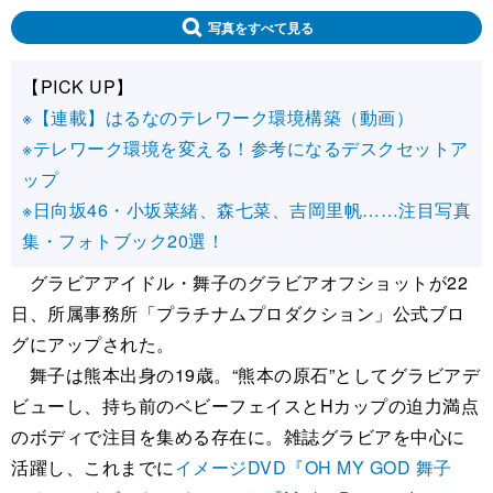
写真をすべて見る
【PICK UP】
※【連載】はるなのテレワーク環境構築（動画）
※テレワーク環境を変える！参考になるデスクセットア
ップ
※日向坂46・小坂菜緒、森七菜、吉岡里帆……注目写真
集・フォトブック20選！
グラビアアイドル・舞子のグラビアオフショットが22
日、所属事務所「プラチナムプロダクション」公式ブロ
グにアップされた。
舞子は熊本出身の19歳。“熊本の原石”としてグラビアデ
ビューし、持ち前のベビーフェイスとHカップの迫力満点
のボディで注目を集める存在に。雑誌グラビアを中心に
活躍し、これまでに
イメージDVD『OH MY GOD 舞子