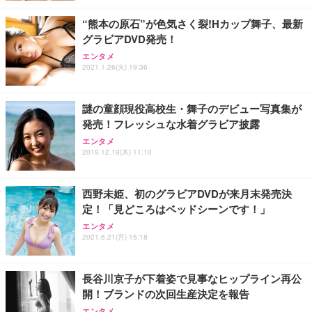
レスト 3Dヘッドレスト ハンガー付き 高反発クッシ
￥49,979
￥1,800
￥7,680
ョン PCチェア 通気性メッシュ ゲーミング/勉強/事
“熊本の原石”が色気さく裂!Hカップ舞子、最新
務用 おしゃれ パソコンチェア (ブラック)
グラビアDVD発売！
Sezlife オフィスチェア デスクチェア 疲れない テレ
【整備済み品】Dell E2724HS 27インチ 液晶モニタ
Smart Basic(スマートベーシック) 【Amazon.co.jp
エンタメ
ワーク チェア 強化バックレスト 30度ロッキング機
ー フルHD（1920×1080）VA 非光沢 HDMI/DisplayP
限定】 Smart Basic アイリスオーヤマ ペットシーツ
2021.1.26(火) 19:36
能 人間工学 椅子 腰サポート 90度跳ね上げ式アーム
ort/VGA スピーカー内蔵 高さ調整 スイベル VESA対
超厚型 お徳用 ワイド 100枚入 (x 1) (ケース販売)
レスト 3Dヘッドレスト ハンガー付き 高反発クッシ
応 ComfortView ビジネス向け
￥7,680
￥15,800
￥3,670
ョン PCチェア 通気性メッシュ ゲーミング/勉強/事
謎の童顔現役高校生・舞子のデビュー写真集が
務用 おしゃれ パソコンチェア (ホワイト)
発売！フレッシュな水着グラビア披露
ANDWINT オフィスチェア デスクチェア 肘なし メ
【MiniLED/24.5inch/280Hz/FHD】GRAPHT THE S
アイリスオーヤマ ペットシーツ 超厚型 お徳用 レギ
ッシュ 通気性 ランバーサポート付き 腰サポート ガ
HOOTER Gaming Monitor 24” Essential ゲーミン
エンタメ
ュラー 200枚入【Amazon.co.jp限定】
ス圧無段階昇降 360度回転 キャスター付き コンパク
グモニター QD 24.5インチ 1ms FHD 量子ドット 残
2019.12.19(木) 11:10
ト 幅52×奥行58.5×高さ84～96cm テレワーク 在宅
像低減 (3年保証 | 輝点保証 | 日本メーカー)
￥3,731
￥4,139
￥34,980
勤務 ブラック
西野未姫、初のグラビアDVDが来月末発売決
定！「見どころはベッドシーンです！」
エンタメ
2021.6.21(月) 15:18
長谷川京子が下着姿で見事なヒップライン再公
開！ブランドの次回生産決定を報告
エンタメ