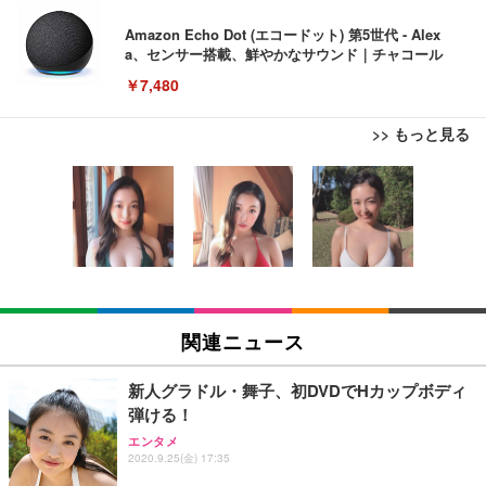
Amazon Echo Dot (エコードット) 第5世代 - Alex
a、センサー搭載、鮮やかなサウンド｜チャコール
￥7,480
>> もっと見る
[EdoErgo] オフィスチェア 椅子 テレワーク 疲れな
EIZO ビジネス向けプレミアムモニター | FlexScan
Amazonベーシック ペットシーツ 薄型 レギュラー 1
い 跳ね上げ式アームレスト コンパクト 約105度ロッ
EV3240X-WT | 31.5型4K UHD・USB Type-C・ホワ
回使い捨て 無香料 ホワイト 300枚
キング pc 事務椅子 360度回転 座面昇降 強化ナイロ
イト
ン樹脂ベース 通気性メッシュ 在宅ワーク H-WY01
￥3,373
￥5,699
￥105,595
(黒網+黒枠+黒足)
EIZO ビジネス向けプレミアムモニター | FlexScan
SIHOO B100 オフィスチェア／デスクチェア メッシ
Amazonベーシック ペットシーツ 厚型 ワイド 42枚
EV2740X-WT | 27.0型4K UHD・USB Type-C・ホワ
ュチェア 人間工学 疲れない ブラック
x2袋(84枚) ホワイト(吸収面:ライトブルー)
関連ニュース
イト
￥27,999
￥3,234
￥109,572
新人グラドル・舞子、初DVDでHカップボディ
弾ける！
Sezlife オフィスチェア デスクチェア 疲れない テレ
【純正品】27"ゲーミングモニター DualSense 充電
ネオ・ルーライフ ネオ・オムツ L 中型犬用 26枚入
エンタメ
ワーク チェア 強化バックレスト 30度ロッキング機
2020.9.25(金) 17:35
フック付き（CFI-ZDM1J）
り 単品
能 人間工学 椅子 腰サポート 90度跳ね上げ式アーム