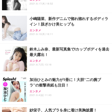
2021.6.17(木) 18:52
小嶋陽菜、新作デニムで惚れ惚れするボディラ
イン！脱ぎかけ美ヒップも
エンタメ
2021.6.10(木) 16:11
鈴木ふみ奈、最新写真集でIカップボディを過去
最大露出！
エンタメ
2021.6.7(月) 13:16
加治ひとみの魅力が1冊に！大胆“二の腕ブ
ラ”の衝撃表紙も注目！
エンタメ
2021.6.4(金) 11:43
紗栄子、人気ブラを身に着け美胸披露！