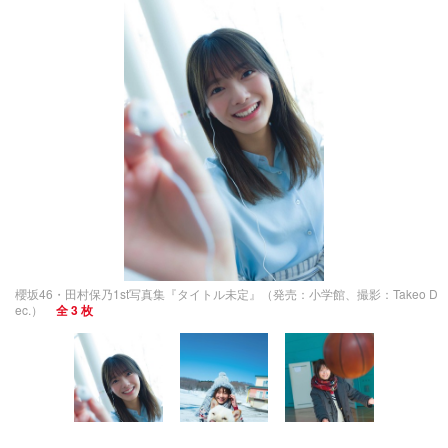
櫻坂46・田村保乃1st写真集『タイトル未定』（発売：小学館、撮影：Takeo D
ec.）
全 3 枚