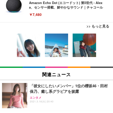
Amazon Echo Dot (エコードット) 第5世代 - Alex
a、センサー搭載、鮮やかなサウンド｜チャコール
￥7,480
>> もっと見る
[EdoErgo] オフィスチェア 椅子 テレワーク 疲れな
EIZO ビジネス向けプレミアムモニター | FlexScan
Amazonベーシック ペットシーツ 薄型 レギュラー 1
い 跳ね上げ式アームレスト コンパクト 約105度ロッ
EV3240X-WT | 31.5型4K UHD・USB Type-C・ホワ
回使い捨て 無香料 ホワイト 300枚
キング pc 事務椅子 360度回転 座面昇降 強化ナイロ
イト
ン樹脂ベース 通気性メッシュ 在宅ワーク H-WY01
￥3,373
￥5,699
￥105,595
(黒網+黒枠+黒足)
EIZO ビジネス向けプレミアムモニター | FlexScan
SIHOO B100 オフィスチェア／デスクチェア メッシ
Amazonベーシック ペットシーツ 厚型 ワイド 42枚
EV2740X-WT | 27.0型4K UHD・USB Type-C・ホワ
ュチェア 人間工学 疲れない ブラック
x2袋(84枚) ホワイト(吸収面:ライトブルー)
関連ニュース
イト
￥27,999
￥3,234
￥109,572
「彼女にしたいメンバー」1位の櫻坂46・田村
保乃、癒し系グラビアを披露
Sezlife オフィスチェア デスクチェア 疲れない テレ
【純正品】27"ゲーミングモニター DualSense 充電
ネオ・ルーライフ ネオ・オムツ L 中型犬用 26枚入
エンタメ
ワーク チェア 強化バックレスト 30度ロッキング機
フック付き（CFI-ZDM1J）
り 単品
2021.3.16(火) 20:40
能 人間工学 椅子 腰サポート 90度跳ね上げ式アーム
レスト 3Dヘッドレスト ハンガー付き 高反発クッシ
￥49,979
￥1,800
￥7,680