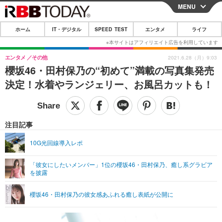
MENU
CLOSE
ホーム
IT・デジタル
SPEED TEST
エンタメ
ライフ
ホーム
IT・デジタル
エンタメ
その他
2021.6.28（月）9:03
櫻坂46・田村保乃の“初めて”満載の写真集発売
IT・デジタルTOP
スマートフォン
SPEED TEST
決定！水着やランジェリー、お風呂カットも！
ネタ
ガジェット・ツール
エンタメ
ショッピング
その他
エンタメTOP
映画・ドラマ
ライフ
注目記事
韓流・K-POP
韓国・芸能
ライフTOP
グルメ
リリース一覧
10G光回線導入レポ
音楽
スポーツ
ペット
ショッピング
プッシュ通知の停止方法
「彼女にしたいメンバー」1位の櫻坂46・田村保乃、癒し系グラビア
を披露
グラビア
ブログ
その他
ショッピング
その他
櫻坂46・田村保乃の彼女感あふれる癒し表紙が公開に