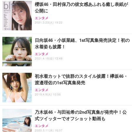
ョン PCチェア 通気性メッシュ ゲーミング/勉強/事
櫻坂46・田村保乃の彼女感あふれる癒し表紙が
務用 おしゃれ パソコンチェア (ブラック)
公開に
Sezlife オフィスチェア デスクチェア 疲れない テレ
【整備済み品】Dell E2724HS 27インチ 液晶モニタ
Smart Basic(スマートベーシック) 【Amazon.co.jp
エンタメ
ワーク チェア 強化バックレスト 30度ロッキング機
ー フルHD（1920×1080）VA 非光沢 HDMI/DisplayP
限定】 Smart Basic アイリスオーヤマ ペットシーツ
2021.3.23(火) 19:22
能 人間工学 椅子 腰サポート 90度跳ね上げ式アーム
ort/VGA スピーカー内蔵 高さ調整 スイベル VESA対
超厚型 お徳用 ワイド 100枚入 (x 1) (ケース販売)
レスト 3Dヘッドレスト ハンガー付き 高反発クッシ
応 ComfortView ビジネス向け
￥7,680
￥15,800
￥3,670
ョン PCチェア 通気性メッシュ ゲーミング/勉強/事
日向坂46・小坂菜緒、1st写真集発売決定！初の
務用 おしゃれ パソコンチェア (ホワイト)
水着姿も披露！
ANDWINT オフィスチェア デスクチェア 肘なし メ
【MiniLED/24.5inch/280Hz/FHD】GRAPHT THE S
アイリスオーヤマ ペットシーツ 超厚型 お徳用 レギ
ッシュ 通気性 ランバーサポート付き 腰サポート ガ
HOOTER Gaming Monitor 24” Essential ゲーミン
エンタメ
ュラー 200枚入【Amazon.co.jp限定】
ス圧無段階昇降 360度回転 キャスター付き コンパク
グモニター QD 24.5インチ 1ms FHD 量子ドット 残
2021.4.16(金) 13:48
ト 幅52×奥行58.5×高さ84～96cm テレワーク 在宅
像低減 (3年保証 | 輝点保証 | 日本メーカー)
￥3,731
￥4,139
￥34,980
勤務 ブラック
初水着カットで抜群のスタイル披露！欅坂46・
渡邉理佐の1st写真集発売
エンタメ
2019.4.9(火) 10:06
乃木坂46・与田祐希の2nd写真集が発売中！公
式ツイッターでオフショット動画も
エンタメ
2020.3.11(水) 16:07