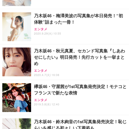
乃木坂46・梅澤美波の写真集が本日発売！“初
体験”詰まった一冊！
エンタメ
2020.9.29(火) 10:55
乃木坂46・秋元真夏、セカンド写真集『しあわ
せにしたい』明日発売！先行カットを一挙まと
め
エンタメ
2020.4.7(火) 16:08
欅坂46・守屋茜が1st写真集発売決定！モナコと
フランスで新たな表情
エンタメ
2019.5.8(水) 12:40
乃木坂46・鈴木絢音の1st写真集発売決定！恥じ
らいを感じる初々しい下着姿も