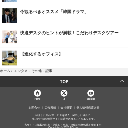
今観るべきオススメ「韓国ドラマ」
快適デスクのヒントが満載！こだわりデスクツアー
【進化するオフィス】
記事
ホーム
›
エンタメ
›
その他
›
TOP
Home
X
YouTube
お問合せ
広告掲載
会社概要
個人情報保護方針
紹介した商品/サービスを購入、契約した場合に、
売上の一部が弊社サイトに還元されることがあります。
当サイトに掲載の記事・見出し・写真・画像の無断転載を禁じます。
Copyright © 2026 IID, Inc.