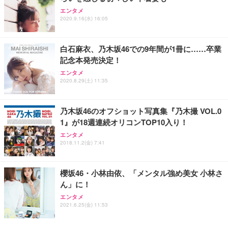
エンタメ
2020.9.16(水) 16:05
白石麻衣、乃木坂46での9年間が1冊に……卒業
記念本発売決定！
エンタメ
2020.8.29(土) 11:35
乃木坂46のオフショット写真集『乃木撮 VOL.0
1』が18週連続オリコンTOP10入り！
エンタメ
2018.11.2(金) 7:41
櫻坂46・小林由依、「メンタル強め美女 小林さ
ん」に！
エンタメ
2021.6.25(金) 11:53