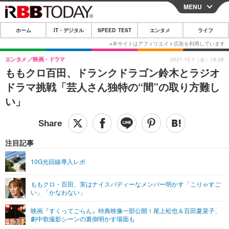
MENU
CLOSE
ホーム
IT・デジタル
SPEED TEST
エンタメ
ライフ
ホーム
IT・デジタル
エンタメ
映画・ドラマ
2021.10.1（金）18:28
ももクロ百田、ドランクドラゴン鈴木とラジオ
IT・デジタルTOP
スマートフォン
SPEED TEST
ドラマ挑戦「芸人さん独特の“間”の取り方難し
ネタ
ガジェット・ツール
い」
エンタメ
ショッピング
その他
エンタメTOP
映画・ドラマ
ライフ
韓流・K-POP
韓国・芸能
注目記事
ライフTOP
グルメ
リリース一覧
音楽
スポーツ
10G光回線導入レポ
ペット
ショッピング
プッシュ通知の停止方法
グラビア
ブログ
その他
ももクロ・百田、実はナイスバディーなメンバー明かす「こりゃすご
い」「かなわない」
ショッピング
その他
映画『すくってごらん』特典映像一部公開！尾上松也＆百田夏菜子、
劇中歌撮影シーンの裏側明かす場面も