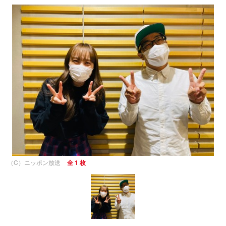
（C）ニッポン放送
全 1 枚