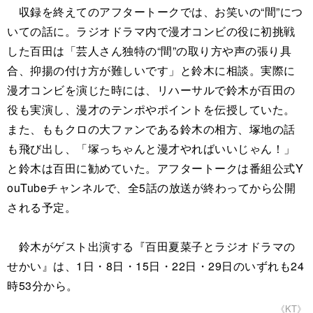
収録を終えてのアフタートークでは、お笑いの“間”につ
いての話に。ラジオドラマ内で漫才コンビの役に初挑戦
した百田は「芸人さん独特の“間”の取り方や声の張り具
合、抑揚の付け方が難しいです」と鈴木に相談。実際に
漫才コンビを演じた時には、リハーサルで鈴木が百田の
役も実演し、漫才のテンポやポイントを伝授していた。
また、ももクロの大ファンである鈴木の相方、塚地の話
も飛び出し、「塚っちゃんと漫才やればいいじゃん！」
と鈴木は百田に勧めていた。アフタートークは番組公式Y
ouTubeチャンネルで、全5話の放送が終わってから公開
される予定。
鈴木がゲスト出演する『百田夏菜子とラジオドラマの
せかい』は、1日・8日・15日・22日・29日のいずれも24
時53分から。
《KT》