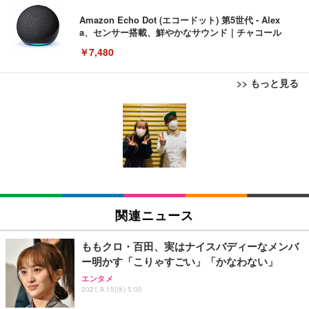
Amazon Echo Dot (エコードット) 第5世代 - Alex
a、センサー搭載、鮮やかなサウンド｜チャコール
￥7,480
>> もっと見る
[EdoErgo] オフィスチェア 椅子 テレワーク 疲れな
EIZO ビジネス向けプレミアムモニター | FlexScan
Amazonベーシック ペットシーツ 薄型 レギュラー 1
い 跳ね上げ式アームレスト コンパクト 約105度ロッ
EV3240X-WT | 31.5型4K UHD・USB Type-C・ホワ
回使い捨て 無香料 ホワイト 300枚
キング pc 事務椅子 360度回転 座面昇降 強化ナイロ
イト
ン樹脂ベース 通気性メッシュ 在宅ワーク H-WY01
￥3,373
￥5,699
￥105,595
(黒網+黒枠+黒足)
EIZO ビジネス向けプレミアムモニター | FlexScan
SIHOO B100 オフィスチェア／デスクチェア メッシ
Amazonベーシック ペットシーツ 厚型 ワイド 42枚
EV2740X-WT | 27.0型4K UHD・USB Type-C・ホワ
ュチェア 人間工学 疲れない ブラック
x2袋(84枚) ホワイト(吸収面:ライトブルー)
関連ニュース
イト
￥27,999
￥3,234
￥109,572
ももクロ・百田、実はナイスバディーなメンバ
ー明かす「こりゃすごい」「かなわない」
Sezlife オフィスチェア デスクチェア 疲れない テレ
【純正品】27"ゲーミングモニター DualSense 充電
ネオ・ルーライフ ネオ・オムツ L 中型犬用 26枚入
エンタメ
ワーク チェア 強化バックレスト 30度ロッキング機
2021.9.15(水) 5:00
フック付き（CFI-ZDM1J）
り 単品
能 人間工学 椅子 腰サポート 90度跳ね上げ式アーム