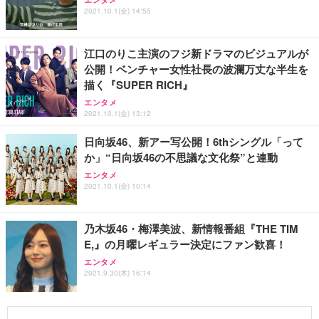
2021.10.1(金) 14:55
江口のりこ主演のフジ新ドラマのビジュアルが
公開！ベンチャー女性社長の波瀾万丈な半生を
描く『SUPER RICH』
エンタメ
2021.10.1(金) 13:12
日向坂46、新アー写公開！6thシングル「って
か」“日向坂46の不思議な文化祭”と連動
エンタメ
2021.10.1(金) 10:14
乃木坂46・梅澤美波、新情報番組『THE TIM
E,』の月曜レギュラー決定にファン歓喜！
エンタメ
2021.9.30(木) 16:14