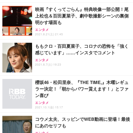
レスト 3Dヘッドレスト ハンガー付き 高反発クッシ
￥49,979
￥1,800
￥7,680
ョン PCチェア 通気性メッシュ ゲーミング/勉強/事
映画『すくってごらん』特典映像一部公開！尾
務用 おしゃれ パソコンチェア (ブラック)
上松也＆百田夏菜子、劇中歌撮影シーンの裏側
Sezlife オフィスチェア デスクチェア 疲れない テレ
【整備済み品】Dell E2724HS 27インチ 液晶モニタ
Smart Basic(スマートベーシック) 【Amazon.co.jp
明かす場面も
ワーク チェア 強化バックレスト 30度ロッキング機
ー フルHD（1920×1080）VA 非光沢 HDMI/DisplayP
限定】 Smart Basic アイリスオーヤマ ペットシーツ
能 人間工学 椅子 腰サポート 90度跳ね上げ式アーム
ort/VGA スピーカー内蔵 高さ調整 スイベル VESA対
超厚型 お徳用 ワイド 100枚入 (x 1) (ケース販売)
エンタメ
2021.8.21(土) 21:45
レスト 3Dヘッドレスト ハンガー付き 高反発クッシ
応 ComfortView ビジネス向け
￥7,680
￥15,800
￥3,670
ョン PCチェア 通気性メッシュ ゲーミング/勉強/事
ももクロ・百田夏菜子、コロナの恐怖を「強く
務用 おしゃれ パソコンチェア (ホワイト)
感じています」……インスタでコメント
ANDWINT オフィスチェア デスクチェア 肘なし メ
【MiniLED/24.5inch/280Hz/FHD】GRAPHT THE S
アイリスオーヤマ ペットシーツ 超厚型 お徳用 レギ
ッシュ 通気性 ランバーサポート付き 腰サポート ガ
HOOTER Gaming Monitor 24” Essential ゲーミン
エンタメ
ュラー 200枚入【Amazon.co.jp限定】
ス圧無段階昇降 360度回転 キャスター付き コンパク
グモニター QD 24.5インチ 1ms FHD 量子ドット 残
2021.8.7(土) 19:23
ト 幅52×奥行58.5×高さ84～96cm テレワーク 在宅
像低減 (3年保証 | 輝点保証 | 日本メーカー)
￥3,731
￥4,139
￥34,980
勤務 ブラック
櫻坂46・松田里奈、『THE TIME,』木曜レギュ
ラー決定！「朝からパワー貰えます！」とファ
ン喜び
エンタメ
2021.10.1(金) 15:17
コウメ太夫、スッピンでWEB動画に登場！最後
にあのセリフも
エンタメ