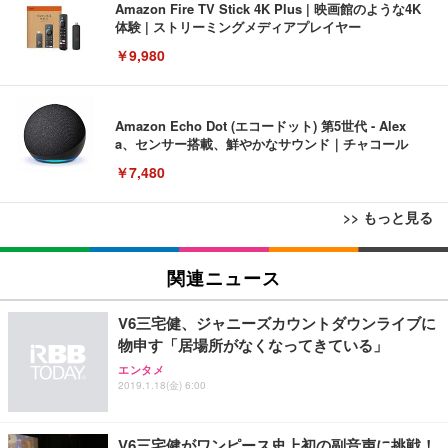
Amazon Fire TV Stick 4K Plus | 映画館のような4K
体験 | ストリーミングメディアプレイヤー
￥9,980
Amazon Echo Dot (エコードット) 第5世代 - Alex
a、センサー搭載、鮮やかなサウンド｜チャコール
￥7,480
>> もっと見る
[EdoErgo] オフィスチェア 椅子 テレワーク 疲れな
EIZO ビジネス向けプレミアムモニター | FlexScan
Amazonベーシック ペットシーツ 薄型 レギュラー 1
い 跳ね上げ式アームレスト コンパクト 約105度ロッ
EV3240X-WT | 31.5型4K UHD・USB Type-C・ホワ
関連ニュース
回使い捨て 無香料 ホワイト 300枚
キング pc 事務椅子 360度回転 座面昇降 強化ナイロ
イト
ン樹脂ベース 通気性メッシュ 在宅ワーク H-WY01
￥3,373
￥5,699
￥105,595
V6三宅健、ジャニーズカウントダウンライブに
(黒網+黒枠+黒足)
物申す「居場所がなくなってきている」
エンタメ
EIZO ビジネス向けプレミアムモニター | FlexScan
SIHOO B100 オフィスチェア／デスクチェア メッシ
Amazonベーシック ペットシーツ 厚型 ワイド 42枚
2019.1.18(金) 6:00
EV2740X-WT | 27.0型4K UHD・USB Type-C・ホワ
ュチェア 人間工学 疲れない ブラック
x2袋(84枚) ホワイト(吸収面:ライトブルー)
イト
￥27,999
￥3,234
￥109,572
V6三宅健がワンピース史上初の副音声に挑戦！