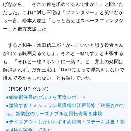
げながら、「それで何を求めてるんですか？」と問いた
だした。これに対し三宅は「ファンタジー」と笑いなが
ら一言。松本人志は「もっと言えばスペースファンタジ
ー」と後方支援した。
すると和牛・水田信二が「かっこいいと思う役者さん
が出てる映画見るでしょ。それと一緒です」と主張する
も、「それと一緒？ホントに一緒？」と、井上の疑問は
解消されず。だが三宅は「DVDによって浮気をしないで
済んでるかもしれない」とも話していた。
【PICK UP グルメ】
●編集部注目のグルメを実食レポート
●激旨すぎ！ミシュラン星獲得の江戸前鮨「銀座おので
ら」新業態のリーズナブルな回転寿司を体験
●テイクアウトしたいおすすめ焼肉・ステーキ弁当！都
内4店を実食してみた