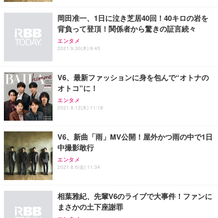
岡田准一、1日に泣き芝居40回！40キロの岩を
背負って登頂！関係者から驚きの証言続々
エンタメ
2021.9.30(木) 9:45
V6、最新ファッションに身を包んで“オトナの
オトコ”に！
エンタメ
2021.8.12(木) 11:18
V6、新曲「雨」MV公開！屋外かつ雨の中で1日
中撮影敢行
エンタメ
2021.8.6(金) 11:34
相葉雅紀、先輩V6のライブで大事件！ファンに
まさかの土下座謝罪