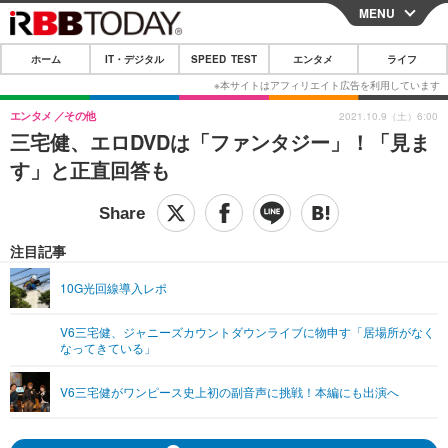
MENU
CLOSE
ホーム
IT・デジタル
SPEED TEST
エンタメ
ライフ
ホーム
IT・デジタル
エンタメ
その他
2021.10.9（土）6:00
三宅健、エロDVDは「ファンタジー」！「見ま
IT・デジタルTOP
スマートフォン
SPEED TEST
す」と正直回答も
ネタ
ガジェット・ツール
エンタメ
ショッピング
その他
エンタメTOP
映画・ドラマ
ライフ
注目記事
韓流・K-POP
韓国・芸能
ライフTOP
グルメ
リリース一覧
10G光回線導入レポ
音楽
スポーツ
ペット
ショッピング
プッシュ通知の停止方法
V6三宅健、ジャニーズカウントダウンライブに物申す「居場所がなく
なってきている」
グラビア
ブログ
その他
ショッピング
その他
V6三宅健がワンピース史上初の副音声に挑戦！本編にも出演へ