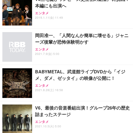
本編にも出演へ
Sezlife オフィスチェア デスクチェア 疲れない テレ
エンタメ
【純正品】27"ゲーミングモニター DualSense 充電
ネオ・ルーライフ ネオ・オムツ L 中型犬用 26枚入
ワーク チェア 強化バックレスト 30度ロッキング機
2019.1.11(金) 11:49
フック付き（CFI-ZDM1J）
り 単品
能 人間工学 椅子 腰サポート 90度跳ね上げ式アーム
レスト 3Dヘッドレスト ハンガー付き 高反発クッシ
￥49,979
￥1,800
￥7,680
ョン PCチェア 通気性メッシュ ゲーミング/勉強/事
岡田准一、「人間なんか簡単に壊せる」ジャニ
務用 おしゃれ パソコンチェア (ブラック)
ーズ後輩が恐怖体験明かす
Sezlife オフィスチェア デスクチェア 疲れない テレ
【整備済み品】Dell E2724HS 27インチ 液晶モニタ
Smart Basic(スマートベーシック) 【Amazon.co.jp
エンタメ
ワーク チェア 強化バックレスト 30度ロッキング機
ー フルHD（1920×1080）VA 非光沢 HDMI/DisplayP
限定】 Smart Basic アイリスオーヤマ ペットシーツ
2021.7.9(金) 5:00
能 人間工学 椅子 腰サポート 90度跳ね上げ式アーム
ort/VGA スピーカー内蔵 高さ調整 スイベル VESA対
超厚型 お徳用 ワイド 100枚入 (x 1) (ケース販売)
レスト 3Dヘッドレスト ハンガー付き 高反発クッシ
応 ComfortView ビジネス向け
￥7,680
￥15,800
￥3,670
ョン PCチェア 通気性メッシュ ゲーミング/勉強/事
BABYMETAL、武道館ライブDVDから「イジ
務用 おしゃれ パソコンチェア (ホワイト)
メ、ダメ、ゼッタイ」の映像が公開に！
ANDWINT オフィスチェア デスクチェア 肘なし メ
【MiniLED/24.5inch/280Hz/FHD】GRAPHT THE S
アイリスオーヤマ ペットシーツ 超厚型 お徳用 レギ
エンタメ
ッシュ 通気性 ランバーサポート付き 腰サポート ガ
HOOTER Gaming Monitor 24” Essential ゲーミン
ュラー 200枚入【Amazon.co.jp限定】
2021.8.28(土) 16:58
ス圧無段階昇降 360度回転 キャスター付き コンパク
グモニター QD 24.5インチ 1ms FHD 量子ドット 残
ト 幅52×奥行58.5×高さ84～96cm テレワーク 在宅
像低減 (3年保証 | 輝点保証 | 日本メーカー)
￥3,731
￥4,139
￥34,980
勤務 ブラック
V6、最後の音楽番組出演！グループ26年の歴史
詰まったステージ
エンタメ
2021.10.5(火) 5:00