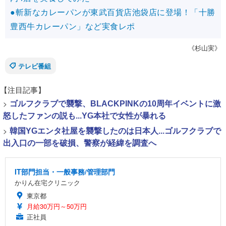
●斬新なカレーパンが東武百貨店池袋店に登場！「十勝
豊西牛カレーパン」など実食レポ
《杉山実》
テレビ番組
【注目記事】
>
ゴルフクラブで襲撃、BLACKPINKの10周年イベントに激
怒したファンの説も...YG本社で女性が暴れる
>
韓国YGエンタ社屋を襲撃したのは日本人...ゴルフクラブで
出入口の一部を破損、警察が経緯を調査へ
IT部門担当・一般事務/管理部門
かりん在宅クリニック
東京都
月給30万円～50万円
正社員