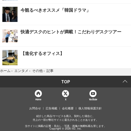
今観るべきオススメ「韓国ドラマ」
快適デスクのヒントが満載！こだわりデスクツアー
【進化するオフィス】
記事
ホーム
›
エンタメ
›
その他
›
TOP
Home
X
YouTube
お問合せ
広告掲載
会社概要
個人情報保護方針
紹介した商品/サービスを購入、契約した場合に、
売上の一部が弊社サイトに還元されることがあります。
当サイトに掲載の記事・見出し・写真・画像の無断転載を禁じます。
Copyright © 2026 IID, Inc.