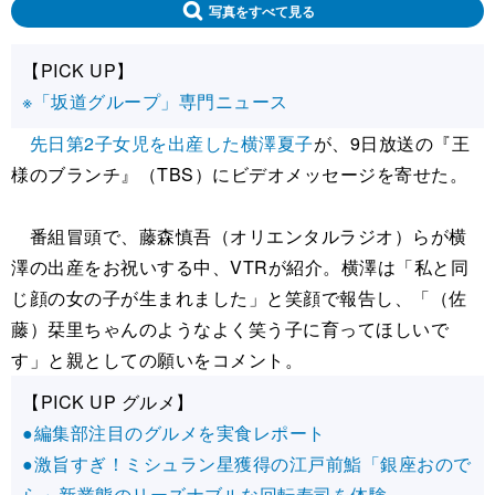
写真をすべて見る
【PICK UP】
※「坂道グループ」専門ニュース
先日第2子女児を出産した横澤夏子
が、9日放送の『王
様のブランチ』（TBS）にビデオメッセージを寄せた。
番組冒頭で、藤森慎吾（オリエンタルラジオ）らが横
澤の出産をお祝いする中、VTRが紹介。横澤は「私と同
じ顔の女の子が生まれました」と笑顔で報告し、「（佐
藤）栞里ちゃんのようなよく笑う子に育ってほしいで
す」と親としての願いをコメント。
【PICK UP グルメ】
●編集部注目のグルメを実食レポート
●激旨すぎ！ミシュラン星獲得の江戸前鮨「銀座おので
ら」新業態のリーズナブルな回転寿司を体験