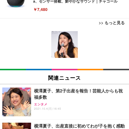
a、センサー搭載、鮮やかなサウンド｜チャコール
￥7,480
>> もっと見る
[EdoErgo] オフィスチェア 椅子 テレワーク 疲れな
EIZO ビジネス向けプレミアムモニター | FlexScan
Amazonベーシック ペットシーツ 薄型 レギュラー 1
い 跳ね上げ式アームレスト コンパクト 約105度ロッ
EV3240X-WT | 31.5型4K UHD・USB Type-C・ホワ
回使い捨て 無香料 ホワイト 300枚
キング pc 事務椅子 360度回転 座面昇降 強化ナイロ
イト
ン樹脂ベース 通気性メッシュ 在宅ワーク H-WY01
￥3,373
￥5,699
￥105,595
(黒網+黒枠+黒足)
EIZO ビジネス向けプレミアムモニター | FlexScan
SIHOO B100 オフィスチェア／デスクチェア メッシ
Amazonベーシック ペットシーツ 厚型 ワイド 42枚
EV2740X-WT | 27.0型4K UHD・USB Type-C・ホワ
ュチェア 人間工学 疲れない ブラック
x2袋(84枚) ホワイト(吸収面:ライトブルー)
関連ニュース
イト
￥27,999
￥3,234
￥109,572
横澤夏子、第2子出産を報告！芸能人からも祝
福多数
Sezlife オフィスチェア デスクチェア 疲れない テレ
【純正品】27"ゲーミングモニター DualSense 充電
ネオ・ルーライフ ネオ・オムツ L 中型犬用 26枚入
エンタメ
ワーク チェア 強化バックレスト 30度ロッキング機
フック付き（CFI-ZDM1J）
り 単品
2021.10.4(月) 16:45
能 人間工学 椅子 腰サポート 90度跳ね上げ式アーム
レスト 3Dヘッドレスト ハンガー付き 高反発クッシ
￥49,979
￥1,800
￥7,680
ョン PCチェア 通気性メッシュ ゲーミング/勉強/事
横澤夏子、出産直後に初めてわが子を抱く感動
務用 おしゃれ パソコンチェア (ブラック)