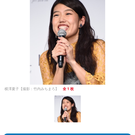
横澤夏子【撮影：竹内みちまろ】
全 1 枚