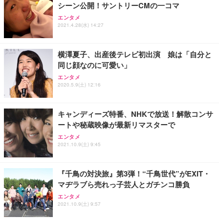
シーン公開！サントリーCMの一コマ
Sezlife オフィスチェア デスクチェア 疲れない テレ
【整備済み品】Dell E2724HS 27インチ 液晶モニタ
Smart Basic(スマートベーシック) 【Amazon.co.jp
エンタメ
ワーク チェア 強化バックレスト 30度ロッキング機
ー フルHD（1920×1080）VA 非光沢 HDMI/DisplayP
限定】 Smart Basic アイリスオーヤマ ペットシーツ
2021.4.28(水) 14:27
能 人間工学 椅子 腰サポート 90度跳ね上げ式アーム
ort/VGA スピーカー内蔵 高さ調整 スイベル VESA対
超厚型 お徳用 ワイド 100枚入 (x 1) (ケース販売)
レスト 3Dヘッドレスト ハンガー付き 高反発クッシ
応 ComfortView ビジネス向け
￥7,680
￥15,800
￥3,670
ョン PCチェア 通気性メッシュ ゲーミング/勉強/事
横澤夏子、出産後テレビ初出演 娘は「自分と
務用 おしゃれ パソコンチェア (ホワイト)
同じ顔なのに可愛い」
ANDWINT オフィスチェア デスクチェア 肘なし メ
【MiniLED/24.5inch/280Hz/FHD】GRAPHT THE S
アイリスオーヤマ ペットシーツ 超厚型 お徳用 レギ
ッシュ 通気性 ランバーサポート付き 腰サポート ガ
HOOTER Gaming Monitor 24” Essential ゲーミン
エンタメ
ュラー 200枚入【Amazon.co.jp限定】
ス圧無段階昇降 360度回転 キャスター付き コンパク
グモニター QD 24.5インチ 1ms FHD 量子ドット 残
2020.5.9(土) 12:16
ト 幅52×奥行58.5×高さ84～96cm テレワーク 在宅
像低減 (3年保証 | 輝点保証 | 日本メーカー)
￥3,731
￥4,139
￥34,980
勤務 ブラック
キャンディーズ特番、NHKで放送！解散コンサ
ートや秘蔵映像が最新リマスターで
エンタメ
2021.10.9(土) 9:45
『千鳥の対決旅』第3弾！“千鳥世代”がEXIT・
マヂラブら売れっ子芸人とガチンコ勝負
エンタメ
2021.10.9(土) 9:57