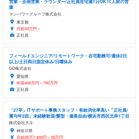
営業・企画営業・ラウンダー/正社員在宅週1日OK IT人材の営
業
マンパワーグループ株式会社
東京都
月給33万円～
正社員
フィールドエンジニア/リモートワーク・在宅勤務可/週休2日
以上/土日両日固定休み/日曜休み
GO株式会社
愛知県
年収400万円～700万円
正社員
「27卒」ITサポート事務スタッフ・有給消化率高い「正社員/
賞与年2回」未経験歓迎/髪型・服装自由/横浜市西区北幸1丁目
株式会社大斗
神奈川県
月給25万7,400円～32万円