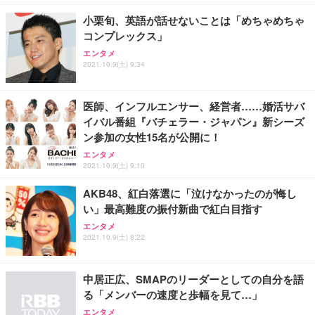
小栗旬、英語が話せないことは「めちゃめちゃ
コンプレックス」
エンタメ
2021.10.9(土) 9:34
医師、インフルエンサー、経営者……婚活サバ
イバル番組『バチェラー・ジャパン』新シーズ
ン参加の女性15名が公開に！
エンタメ
2021.10.9(土) 9:10
AKB48、紅白落選に「泣けなかったのが悔し
い」最高難度の振付新曲で紅白目指す
エンタメ
2021.10.9(土) 8:22
中居正広、SMAPのリーダーとしての自分を語
る「メンバーの速度と歩幅を見て…」
エンタメ