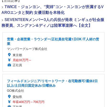
【注目記事】
>
TWICE・ジョンヨン、“実姉”コン・スンヨンが所属するV
AROエンタと契約 女優活動を本格化
>
SEVENTEENメンバー3人の兵役が発表 ミンギュが社会服
務要員、スングァン&ディノは陸軍軍楽隊へ【全文】
営業・企画営業・ラウンダー/正社員在宅週1日OK IT人材の営
業
マンパワーグループ株式会社
東京都
月給33万円～
正社員
フィールドエンジニア/リモートワーク・在宅勤務可/週休2日
以上/土日両日固定休み/日曜休み
GO株式会社
愛知県
年収400万円～700万円
正社員