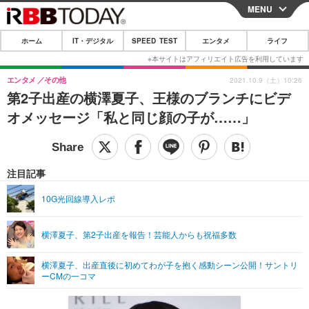
MENU
CLOSE
ホーム
IT・デジタル
SPEED TEST
エンタメ
ライフ
ホーム
IT・デジタル
エンタメ
その他
2021.10.9（土）10:26
第2子出産の横澤夏子、王様のブランチにビデ
IT・デジタルTOP
スマートフォン
SPEED TEST
オメッセージ「私と同じ顔の子が……」
ネタ
ガジェット・ツール
エンタメ
ショッピング
その他
エンタメTOP
映画・ドラマ
ライフ
注目記事
韓流・K-POP
韓国・芸能
ライフTOP
グルメ
リリース一覧
10G光回線導入レポ
音楽
スポーツ
ペット
ショッピング
プッシュ通知の停止方法
横澤夏子、第2子出産を報告！芸能人からも祝福多数
グラビア
ブログ
その他
横澤夏子、出産直後に初めてわが子を抱く感動シーン公開！サントリ
ショッピング
その他
ーCMの一コマ