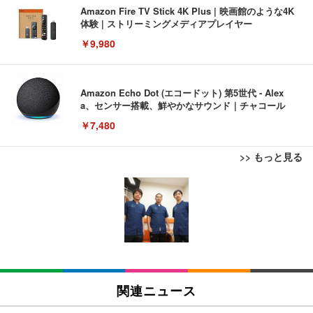
Amazon Fire TV Stick 4K Plus | 映画館のような4K
体験 | ストリーミングメディアプレイヤー
￥9,980
Amazon Echo Dot (エコードット) 第5世代 - Alex
a、センサー搭載、鮮やかなサウンド｜チャコール
￥7,480
>> もっと見る
[EdoErgo] オフィスチェア 椅子 テレワーク 疲れな
EIZO ビジネス向けプレミアムモニター | FlexScan
Amazonベーシック ペットシーツ 薄型 レギュラー 1
い 跳ね上げ式アームレスト コンパクト 約105度ロッ
EV3240X-WT | 31.5型4K UHD・USB Type-C・ホワ
回使い捨て 無香料 ホワイト 300枚
キング pc 事務椅子 360度回転 座面昇降 強化ナイロ
イト
ン樹脂ベース 通気性メッシュ 在宅ワーク H-WY01
￥3,373
￥5,699
￥105,595
(黒網+黒枠+黒足)
EIZO ビジネス向けプレミアムモニター | FlexScan
SIHOO B100 オフィスチェア／デスクチェア メッシ
Amazonベーシック ペットシーツ 厚型 ワイド 42枚
EV2740X-WT | 27.0型4K UHD・USB Type-C・ホワ
ュチェア 人間工学 疲れない ブラック
x2袋(84枚) ホワイト(吸収面:ライトブルー)
関連ニュース
イト
￥27,999
￥3,234
￥109,572