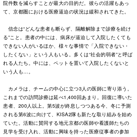
院件数を減らすことが最大の目的だ。彼らの活躍もあっ
て、京都圏における医療逼迫の状況は緩和されてきた。
信念は“どんな患者も断らず、隔離解除まで診療を続け
る”こと。患者の中には、病床が逼迫して入院したくても
できない人がいるほか、様々な事情で「入院できない・
したくない」という人もいる。多くは“社会的弱者”と呼ば
れる人たち。中には、ペットを置いて入院したくないと
いう人も…。
カメラは、チームの中心に立つ3人の医師に寄り添う。
これまでの訪問診療は延べ1,400回あまり。回復に導いた
患者、200人以上。第5波が終息しつつある今、冬に予測
される第6波に向けて、KISA2隊も新たな取り組みを始め
ていた。活動に賛同する地元京都の医師や看護師たちの
見学を受け入れ、活動に興味を持った医療従事者の参加