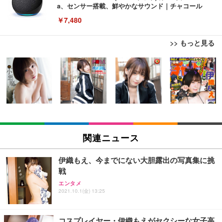
a、センサー搭載、鮮やかなサウンド｜チャコール
￥7,480
>> もっと見る
[EdoErgo] オフィスチェア 椅子 テレワーク 疲れな
EIZO ビジネス向けプレミアムモニター | FlexScan
Amazonベーシック ペットシーツ 薄型 レギュラー 1
い 跳ね上げ式アームレスト コンパクト 約105度ロッ
EV3240X-WT | 31.5型4K UHD・USB Type-C・ホワ
回使い捨て 無香料 ホワイト 300枚
キング pc 事務椅子 360度回転 座面昇降 強化ナイロ
イト
ン樹脂ベース 通気性メッシュ 在宅ワーク H-WY01
￥3,373
￥5,699
￥105,595
(黒網+黒枠+黒足)
EIZO ビジネス向けプレミアムモニター | FlexScan
SIHOO B100 オフィスチェア／デスクチェア メッシ
Amazonベーシック ペットシーツ 厚型 ワイド 42枚
EV2740X-WT | 27.0型4K UHD・USB Type-C・ホワ
ュチェア 人間工学 疲れない ブラック
x2袋(84枚) ホワイト(吸収面:ライトブルー)
関連ニュース
イト
￥27,999
￥3,234
￥109,572
伊織もえ、今までにない大胆露出の写真集に挑
戦
Sezlife オフィスチェア デスクチェア 疲れない テレ
【純正品】27"ゲーミングモニター DualSense 充電
ネオ・ルーライフ ネオ・オムツ L 中型犬用 26枚入
エンタメ
ワーク チェア 強化バックレスト 30度ロッキング機
フック付き（CFI-ZDM1J）
り 単品
2021.10.1(金) 13:25
能 人間工学 椅子 腰サポート 90度跳ね上げ式アーム
レスト 3Dヘッドレスト ハンガー付き 高反発クッシ
￥49,979
￥1,800
￥7,680
ョン PCチェア 通気性メッシュ ゲーミング/勉強/事
コスプレイヤー・伊織もえがセクシーな女子高