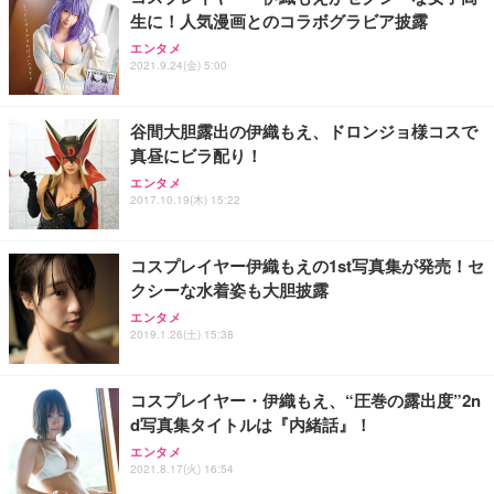
務用 おしゃれ パソコンチェア (ブラック)
生に！人気漫画とのコラボグラビア披露
Sezlife オフィスチェア デスクチェア 疲れない テレ
【整備済み品】Dell E2724HS 27インチ 液晶モニタ
Smart Basic(スマートベーシック) 【Amazon.co.jp
エンタメ
ワーク チェア 強化バックレスト 30度ロッキング機
ー フルHD（1920×1080）VA 非光沢 HDMI/DisplayP
限定】 Smart Basic アイリスオーヤマ ペットシーツ
2021.9.24(金) 5:00
能 人間工学 椅子 腰サポート 90度跳ね上げ式アーム
ort/VGA スピーカー内蔵 高さ調整 スイベル VESA対
超厚型 お徳用 ワイド 100枚入 (x 1) (ケース販売)
レスト 3Dヘッドレスト ハンガー付き 高反発クッシ
応 ComfortView ビジネス向け
￥7,680
￥15,800
￥3,670
ョン PCチェア 通気性メッシュ ゲーミング/勉強/事
谷間大胆露出の伊織もえ、ドロンジョ様コスで
務用 おしゃれ パソコンチェア (ホワイト)
真昼にビラ配り！
ANDWINT オフィスチェア デスクチェア 肘なし メ
【MiniLED/24.5inch/280Hz/FHD】GRAPHT THE S
アイリスオーヤマ ペットシーツ 超厚型 お徳用 レギ
ッシュ 通気性 ランバーサポート付き 腰サポート ガ
HOOTER Gaming Monitor 24” Essential ゲーミン
エンタメ
ュラー 200枚入【Amazon.co.jp限定】
ス圧無段階昇降 360度回転 キャスター付き コンパク
グモニター QD 24.5インチ 1ms FHD 量子ドット 残
2017.10.19(木) 15:22
ト 幅52×奥行58.5×高さ84～96cm テレワーク 在宅
像低減 (3年保証 | 輝点保証 | 日本メーカー)
￥3,731
￥4,139
￥34,980
勤務 ブラック
コスプレイヤー伊織もえの1st写真集が発売！セ
クシーな水着姿も大胆披露
エンタメ
2019.1.26(土) 15:38
コスプレイヤー・伊織もえ、“圧巻の露出度”2n
d写真集タイトルは『内緒話』！
エンタメ
2021.8.17(火) 16:54