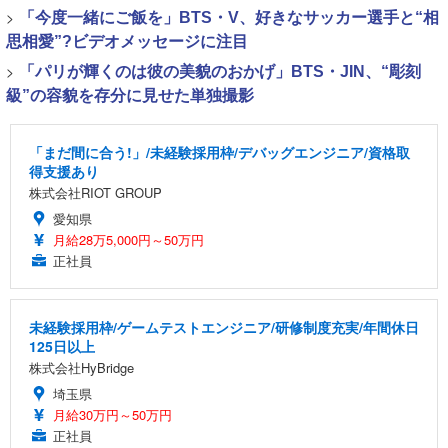
>
「今度一緒にご飯を」BTS・V、好きなサッカー選手と“相
思相愛”?ビデオメッセージに注目
>
「パリが輝くのは彼の美貌のおかげ」BTS・JIN、“彫刻
級”の容貌を存分に見せた単独撮影
「まだ間に合う!」/未経験採用枠/デバッグエンジニア/資格取
得支援あり
株式会社RIOT GROUP
愛知県
月給28万5,000円～50万円
正社員
未経験採用枠/ゲームテストエンジニア/研修制度充実/年間休日
125日以上
株式会社HyBridge
埼玉県
月給30万円～50万円
正社員