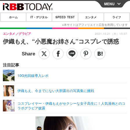
MENU
CLOSE
ホーム
IT・デジタル
SPEED TEST
エンタメ
ライフ
ホーム
IT・デジタル
エンタメ
グラビア
2021.10.21（木）15:37
伊織もえ、“小悪魔お姉さん”コスプレで誘惑
IT・デジタルTOP
スマートフォン
SPEED TEST
ネタ
ガジェット・ツール
エンタメ
注目記事
ショッピング
その他
エンタメTOP
映画・ドラマ
ライフ
10G光回線導入レポ
韓流・K-POP
韓国・芸能
ライフTOP
グルメ
リリース一覧
伊織もえ、今までにない大胆露出の写真集に挑戦
音楽
スポーツ
ペット
ショッピング
プッシュ通知の停止方法
グラビア
ブログ
コスプレイヤー・伊織もえがセクシーな女子高生に！人気漫画とのコ
その他
ラボグラビア披露
ショッピング
その他