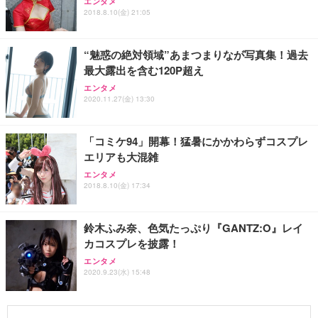
エンタメ
2018.8.10(金) 21:05
“魅惑の絶対領域”あまつまりなが写真集！過去
最大露出を含む120P超え
エンタメ
2020.11.27(金) 13:30
「コミケ94」開幕！猛暑にかかわらずコスプレ
エリアも大混雑
エンタメ
2018.8.10(金) 17:34
鈴木ふみ奈、色気たっぷり『GANTZ:O』レイ
カコスプレを披露！
エンタメ
2020.9.23(水) 15:48