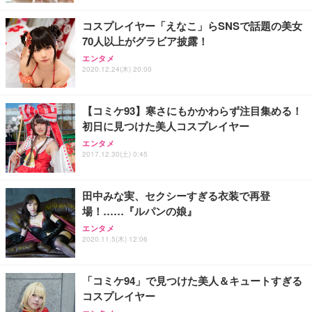
コスプレイヤー「えなこ」らSNSで話題の美女
70人以上がグラビア披露！
エンタメ
2020.12.24(木) 20:00
【コミケ93】寒さにもかかわらず注目集める！
初日に見つけた美人コスプレイヤー
エンタメ
2017.12.30(土) 0:45
田中みな実、セクシーすぎる衣装で再登
場！……『ルパンの娘』
エンタメ
2020.11.5(木) 12:06
「コミケ94」で見つけた美人＆キュートすぎる
コスプレイヤー