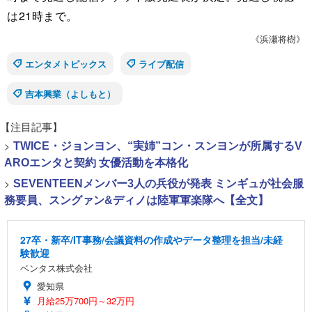
は21時まで。
《浜瀬将樹》
エンタメトピックス
ライブ配信
吉本興業（よしもと）
【注目記事】
>
TWICE・ジョンヨン、“実姉”コン・スンヨンが所属するV
AROエンタと契約 女優活動を本格化
>
SEVENTEENメンバー3人の兵役が発表 ミンギュが社会服
務要員、スングァン&ディノは陸軍軍楽隊へ【全文】
27卒・新卒/IT事務/会議資料の作成やデータ整理を担当/未経
験歓迎
ベンタス株式会社
愛知県
月給25万700円～32万円