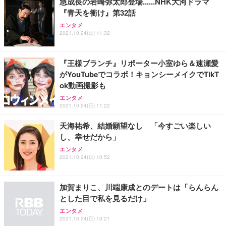
急成長の岩崎弥太郎登場......NHK大河ドラマ
『青天を衝け』第32話
エンタメ
2021.10.24(日) 11:32
『王様ブランチ』リポーター小室ゆら＆速瀬愛
がYouTubeでコラボ！キョンシーメイクでTikT
ok動画撮影も
エンタメ
2021.10.24(日) 11:22
天海祐希、結婚願望なし 「今すごい楽しい
し、幸せだから」
エンタメ
2021.10.24(日) 10:52
加賀まりこ、川端康成とのデートは「らんらん
とした目で私を見るだけ」
エンタメ
2021.10.24(日) 10:21