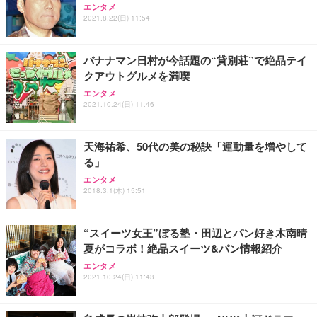
エンタメ
2021.8.22(日) 11:54
バナナマン日村が今話題の“貸別荘”で絶品テイ
クアウトグルメを満喫
エンタメ
2021.10.24(日) 11:46
天海祐希、50代の美の秘訣「運動量を増やして
る」
エンタメ
2018.3.1(木) 15:51
“スイーツ女王”ぼる塾・田辺とパン好き木南晴
夏がコラボ！絶品スイーツ&パン情報紹介
エンタメ
2021.10.24(日) 11:43