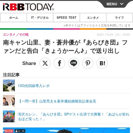
MENU
CLOSE
ホーム
IT・デジタル
SPEED TEST
エンタメ
ライフ
ホーム
IT・デジタル
エンタメ
その他
2021.10.24（日）12:20
南キャン山里、妻・蒼井優が『あらびき団』フ
IT・デジタルTOP
スマートフォン
SPEED TEST
ァンだと告白「きょうかーん♪」で送り出し
ネタ
ガジェット・ツール
エンタメ
ショッピング
その他
エンタメTOP
映画・ドラマ
ライフ
注目記事
韓流・K-POP
韓国・芸能
ライフTOP
グルメ
リリース一覧
10G光回線導入レポ
音楽
スポーツ
ペット
ショッピング
プッシュ通知の停止方法
【一問一答】山里亮太＆蒼井優結婚報告記者会見
グラビア
ブログ
その他
滝沢カレン、『あらびき団』SPゲスト出演で大興奮！「あばらが折れ
ショッピング
その他
るほど笑った！」