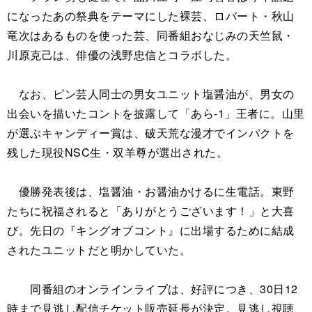
になったあの祭典をテーマにした裸芸、ロバート・秋山
竜次はあるものを使った芸、同番組おなじみの天竺鼠・
川原克己は、俳優の浅野忠信とコラボした。
なお、ピン芸人同士の男女ユニット塩醤油が、男女の
出会いを描いたコントを披露して「あら-1」王者に。山里
が選ぶキャンディー賞は、破天荒な漫才でインパクトを
残した現役NSC生・双羊尊が選出された。
優勝発表後は、塩醤油・お醤油かけるに生電話。東野
たちに祝福されると「ありがとうございます！」と大喜
び。先日の『キングオブコント』に出場するために結成
されたユニットだと明かしていた。
同番組のオンラインライブは、好評につき、30日12
時まで見逃し配信チケット販売延長が決定。見逃し視聴