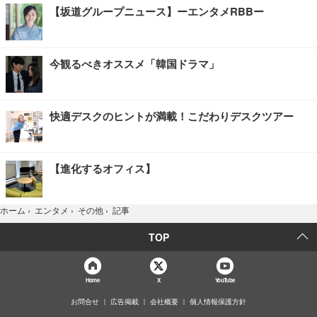
【坂道グループニュース】ーエンタメRBBー
今観るべきオススメ「韓国ドラマ」
快適デスクのヒントが満載！こだわりデスクツアー
【進化するオフィス】
記事
ホーム
›
エンタメ
›
その他
›
TOP
Home
X
YouTube
お問合せ
広告掲載
会社概要
個人情報保護方針