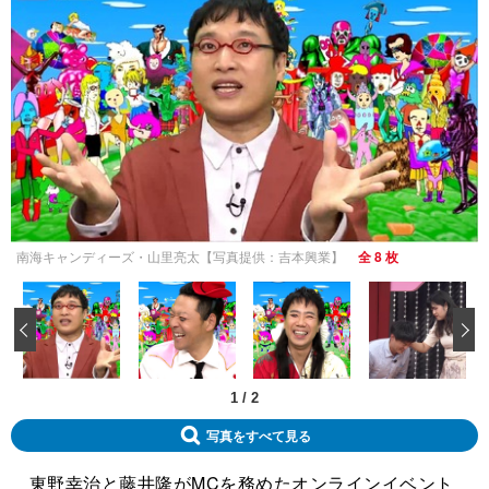
南海キャンディーズ・山里亮太【写真提供：吉本興業】
全 8 枚
‹
1
/
2
写真をすべて見る
東野幸治と藤井隆がMCを務めたオンラインイベント