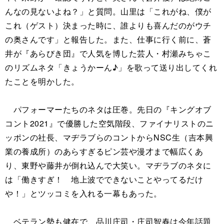
んなの見ないよね？」と質問。山里は「これがね、僕が
これ（ゲスト）決まった時に、誰よりも喜んだのがウチ
の奥さんです」と報告した。また、仕事に行く前に、蒼
井が『あらびき団』で人気を博した芸人・村瀬みちゃこ
のリズムネタ「きょうかーん♪」を歌って送り出してくれ
たことを明かした。
パフォーマーたちのネタは圧巻。先日の『キングオブ
コント2021』で優勝した空気階段、ファイナリストのニ
ッポンの社長、マヂラブらのコントからNSC生（吉本興
業の養成所）のあらすぎるピン芸や漫才まで幅広くあ
り、東野や藤井が倒れ込んで大笑い。マヂラブのネタに
は「働きすぎ！ 地上波でできないことやってるだけ
や！」とツッコミを入れる一幕もあった。
ベテラン勢も健在で、品川庄司・庄司智春は今年話題