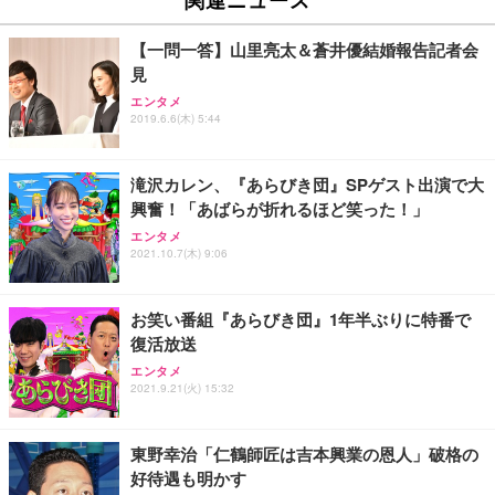
イト
￥27,999
￥3,234
￥109,572
【一問一答】山里亮太＆蒼井優結婚報告記者会
見
Sezlife オフィスチェア デスクチェア 疲れない テレ
【純正品】27"ゲーミングモニター DualSense 充電
ネオ・ルーライフ ネオ・オムツ L 中型犬用 26枚入
エンタメ
ワーク チェア 強化バックレスト 30度ロッキング機
2019.6.6(木) 5:44
フック付き（CFI-ZDM1J）
り 単品
能 人間工学 椅子 腰サポート 90度跳ね上げ式アーム
レスト 3Dヘッドレスト ハンガー付き 高反発クッシ
￥49,979
￥1,800
￥7,680
ョン PCチェア 通気性メッシュ ゲーミング/勉強/事
滝沢カレン、『あらびき団』SPゲスト出演で大
務用 おしゃれ パソコンチェア (ブラック)
興奮！「あばらが折れるほど笑った！」
Sezlife オフィスチェア デスクチェア 疲れない テレ
【整備済み品】Dell E2724HS 27インチ 液晶モニタ
Smart Basic(スマートベーシック) 【Amazon.co.jp
エンタメ
ワーク チェア 強化バックレスト 30度ロッキング機
ー フルHD（1920×1080）VA 非光沢 HDMI/DisplayP
限定】 Smart Basic アイリスオーヤマ ペットシーツ
2021.10.7(木) 9:06
能 人間工学 椅子 腰サポート 90度跳ね上げ式アーム
ort/VGA スピーカー内蔵 高さ調整 スイベル VESA対
超厚型 お徳用 ワイド 100枚入 (x 1) (ケース販売)
レスト 3Dヘッドレスト ハンガー付き 高反発クッシ
応 ComfortView ビジネス向け
￥7,680
￥15,800
￥3,670
ョン PCチェア 通気性メッシュ ゲーミング/勉強/事
お笑い番組『あらびき団』1年半ぶりに特番で
務用 おしゃれ パソコンチェア (ホワイト)
復活放送
ANDWINT オフィスチェア デスクチェア 肘なし メ
【MiniLED/24.5inch/280Hz/FHD】GRAPHT THE S
アイリスオーヤマ ペットシーツ 超厚型 お徳用 レギ
ッシュ 通気性 ランバーサポート付き 腰サポート ガ
HOOTER Gaming Monitor 24” Essential ゲーミン
エンタメ
ュラー 200枚入【Amazon.co.jp限定】
ス圧無段階昇降 360度回転 キャスター付き コンパク
グモニター QD 24.5インチ 1ms FHD 量子ドット 残
2021.9.21(火) 15:32
ト 幅52×奥行58.5×高さ84～96cm テレワーク 在宅
像低減 (3年保証 | 輝点保証 | 日本メーカー)
￥3,731
￥4,139
￥34,980
勤務 ブラック
東野幸治「仁鶴師匠は吉本興業の恩人」破格の
好待遇も明かす