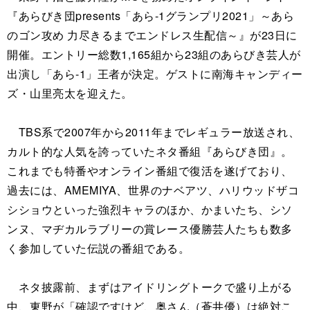
『あらびき団presents「あら-1グランプリ2021」～あら
のゴン攻め 力尽きるまでエンドレス生配信～』が23日に
開催。エントリー総数1,165組から23組のあらびき芸人が
出演し「あら-1」王者が決定。ゲストに南海キャンディー
ズ・山里亮太を迎えた。
TBS系で2007年から2011年までレギュラー放送され、
カルト的な人気を誇っていたネタ番組『あらびき団』。
これまでも特番やオンライン番組で復活を遂げており、
過去には、AMEMIYA、世界のナベアツ、ハリウッドザコ
シショウといった強烈キャラのほか、かまいたち、シソ
ンヌ、マヂカルラブリーの賞レース優勝芸人たちも数多
く参加していた伝説の番組である。
ネタ披露前、まずはアイドリングトークで盛り上がる
中、東野が「確認ですけど、奥さん（蒼井優）は絶対こ