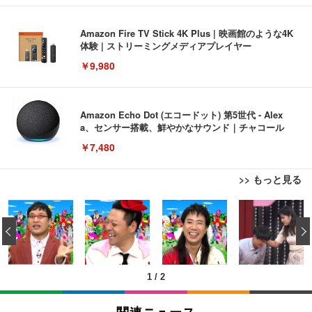
Amazon Fire TV Stick 4K Plus | 映画館のような4K
体験 | ストリーミングメディアプレイヤー
￥9,980
Amazon Echo Dot (エコードット) 第5世代 - Alex
a、センサー搭載、鮮やかなサウンド｜チャコール
￥7,480
>> もっと見る
[EdoErgo] オフィスチェア 椅子 テレワーク 疲れな
EIZO ビジネス向けプレミアムモニター | FlexScan
Amazonベーシック ペットシーツ 薄型 レギュラー 1
い 跳ね上げ式アームレスト コンパクト 約105度ロッ
EV3240X-WT | 31.5型4K UHD・USB Type-C・ホワ
‹
回使い捨て 無香料 ホワイト 300枚
キング pc 事務椅子 360度回転 座面昇降 強化ナイロ
イト
ン樹脂ベース 通気性メッシュ 在宅ワーク H-WY01
￥3,373
￥5,699
￥105,595
(黒網+黒枠+黒足)
1
/
2
EIZO ビジネス向けプレミアムモニター | FlexScan
SIHOO B100 オフィスチェア／デスクチェア メッシ
Amazonベーシック ペットシーツ 厚型 ワイド 42枚
EV2740X-WT | 27.0型4K UHD・USB Type-C・ホワ
ュチェア 人間工学 疲れない ブラック
x2袋(84枚) ホワイト(吸収面:ライトブルー)
関連ニュース