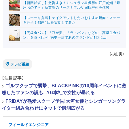
【新回転ずし】激旨すぎ！ミシュラン星獲得の江戸前鮨「銀
座おのでら」新業態のリーズナブルな回転寿司を体験
【ステーキ弁当】テイクアウトしたいおすすめ焼肉・ステー
キ弁当！都内4店を実食してみた
【高級食パン】「乃が美」「ラ・パン」などの「高級生食パ
ン」を食べ比べ! 満場一致であのブランドが1位に…!
《杉山実》
テレビ番組
【注目記事】
>
ゴルフクラブで襲撃、BLACKPINKの10周年イベントに激
怒したファンの説も...YG本社で女性が暴れる
>
FRIDAYが熱愛スクープ予告!大河女優とシンガーソングラ
イター組み合わせにネットで憶測広がる
フィールドエンジニア