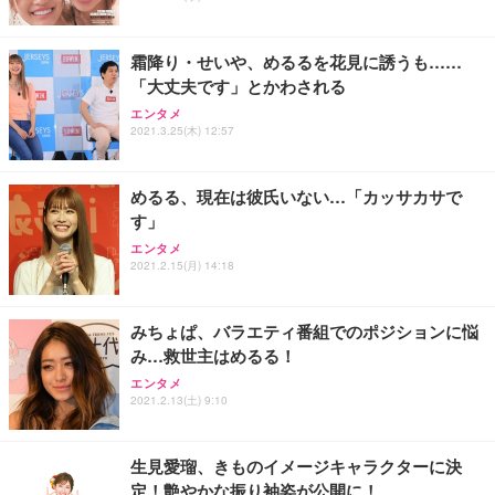
霜降り・せいや、めるるを花見に誘うも……
「大丈夫です」とかわされる
エンタメ
2021.3.25(木) 12:57
めるる、現在は彼氏いない…「カッサカサで
す」
エンタメ
2021.2.15(月) 14:18
みちょぱ、バラエティ番組でのポジションに悩
み…救世主はめるる！
エンタメ
2021.2.13(土) 9:10
生見愛瑠、きものイメージキャラクターに決
定！艶やかな振り袖姿が公開に！