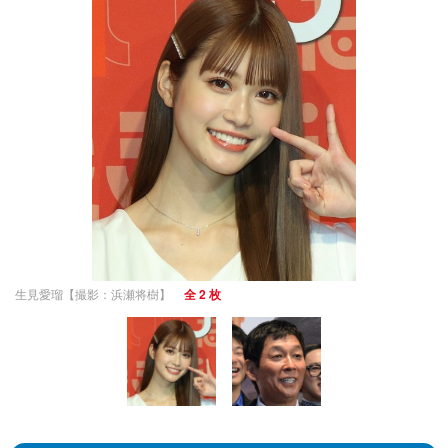
生見愛瑠【撮影：浜瀬将樹】
全 2 枚