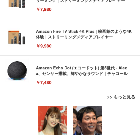
リーミング | ストリーミングメディアプレイヤー
￥7,980
Amazon Fire TV Stick 4K Plus | 映画館のような4K
体験 | ストリーミングメディアプレイヤー
￥9,980
Amazon Echo Dot (エコードット) 第5世代 - Alex
a、センサー搭載、鮮やかなサウンド｜チャコール
￥7,480
>> もっと見る
[EdoErgo] オフィスチェア 椅子 テレワーク 疲れな
EIZO ビジネス向けプレミアムモニター | FlexScan
Amazonベーシック ペットシーツ 薄型 レギュラー 1
い 跳ね上げ式アームレスト コンパクト 約105度ロッ
EV3240X-WT | 31.5型4K UHD・USB Type-C・ホワ
回使い捨て 無香料 ホワイト 300枚
キング pc 事務椅子 360度回転 座面昇降 強化ナイロ
イト
ン樹脂ベース 通気性メッシュ 在宅ワーク H-WY01
￥3,373
￥5,699
￥105,595
(黒網+黒枠+黒足)