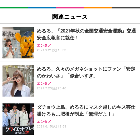
EIZO ビジネス向けプレミアムモニター | FlexScan
SIHOO B100 オフィスチェア／デスクチェア メッシ
Amazonベーシック ペットシーツ 厚型 ワイド 42枚
EV2740X-WT | 27.0型4K UHD・USB Type-C・ホワ
ュチェア 人間工学 疲れない ブラック
x2袋(84枚) ホワイト(吸収面:ライトブルー)
関連ニュース
イト
￥27,999
￥3,234
￥109,572
めるる、『2021年秋の全国交通安全運動』交通
安全広報官に就任！
Sezlife オフィスチェア デスクチェア 疲れない テレ
【純正品】27"ゲーミングモニター DualSense 充電
ネオ・ルーライフ ネオ・オムツ L 中型犬用 26枚入
エンタメ
ワーク チェア 強化バックレスト 30度ロッキング機
フック付き（CFI-ZDM1J）
り 単品
2021.9.21(火) 15:33
能 人間工学 椅子 腰サポート 90度跳ね上げ式アーム
レスト 3Dヘッドレスト ハンガー付き 高反発クッシ
￥49,979
￥1,800
￥7,680
ョン PCチェア 通気性メッシュ ゲーミング/勉強/事
めるる、久々のメガネショットにファン「安定
務用 おしゃれ パソコンチェア (ブラック)
のかわいさ」「似合いすぎ」
Sezlife オフィスチェア デスクチェア 疲れない テレ
【整備済み品】Dell E2724HS 27インチ 液晶モニタ
Smart Basic(スマートベーシック) 【Amazon.co.jp
エンタメ
ワーク チェア 強化バックレスト 30度ロッキング機
ー フルHD（1920×1080）VA 非光沢 HDMI/DisplayP
限定】 Smart Basic アイリスオーヤマ ペットシーツ
2021.7.23(金) 20:40
能 人間工学 椅子 腰サポート 90度跳ね上げ式アーム
ort/VGA スピーカー内蔵 高さ調整 スイベル VESA対
超厚型 お徳用 ワイド 100枚入 (x 1) (ケース販売)
レスト 3Dヘッドレスト ハンガー付き 高反発クッシ
応 ComfortView ビジネス向け
￥7,680
￥15,800
￥3,670
ョン PCチェア 通気性メッシュ ゲーミング/勉強/事
ダチョウ上島、めるるにマスク越しのキス芸仕
務用 おしゃれ パソコンチェア (ホワイト)
掛けるも…肥後が制止「無理だよ！」
ANDWINT オフィスチェア デスクチェア 肘なし メ
【MiniLED/24.5inch/280Hz/FHD】GRAPHT THE S
アイリスオーヤマ ペットシーツ 超厚型 お徳用 レギ
ッシュ 通気性 ランバーサポート付き 腰サポート ガ
HOOTER Gaming Monitor 24” Essential ゲーミン
エンタメ
ュラー 200枚入【Amazon.co.jp限定】
ス圧無段階昇降 360度回転 キャスター付き コンパク
グモニター QD 24.5インチ 1ms FHD 量子ドット 残
2021.6.15(火) 13:53
ト 幅52×奥行58.5×高さ84～96cm テレワーク 在宅
像低減 (3年保証 | 輝点保証 | 日本メーカー)
￥3,731
￥4,139
￥34,980
勤務 ブラック