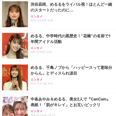
渋谷凪咲、めるるをライバル視！ほとんど一緒
のスタートだったのに…
エンタメ
2021.8.19(木) 5:00
めるる、中学時代の黒歴史！“花椿”の名前で1
年間アイドル活動
エンタメ
2021.6.9(水) 5:00
めるる、千鳥ノブから「ハッピースって意味分
からん」とディスられ涙目
エンタメ
2021.5.21(金) 9:41
中条あやみ＆めるる、美女2人で『CanCam』
表紙！「肌がキレイ」とお互いビックリ
エンタメ
2021.4.14(水) 13:12