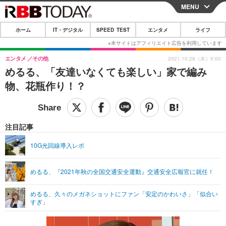
MENU
CLOSE
ホーム
IT・デジタル
SPEED TEST
エンタメ
ライフ
ホーム
IT・デジタル
エンタメ
その他
2021.10.28（木）5:00
めるる、「友達いなくても楽しい」家で編み
IT・デジタルTOP
スマートフォン
SPEED TEST
物、花瓶作り！？
ネタ
ガジェット・ツール
エンタメ
ショッピング
その他
エンタメTOP
映画・ドラマ
ライフ
注目記事
韓流・K-POP
韓国・芸能
ライフTOP
グルメ
リリース一覧
10G光回線導入レポ
音楽
スポーツ
ペット
ショッピング
プッシュ通知の停止方法
めるる、『2021年秋の全国交通安全運動』交通安全広報官に就任！
グラビア
ブログ
その他
めるる、久々のメガネショットにファン「安定のかわいさ」「似合い
ショッピング
その他
すぎ」